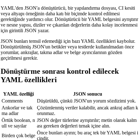
YAML'den JSON'a dönüştürücü, bir yapılandırma dosyası, CI kesiti
Uzunluk Dönüştürücü
veya altyapı örneğinin daha katı bir biçimde kontrol edilmesi
gerektiğinde yardımcı olur. Dönüştürücü bir YAML belgesini ayrıştırır
Ağırlık Dönüştürücü
ve nesne yapısı, diziler ve çıkarılan değerlerin daha kolay incelenmesi
için girintili JSON yazar.
Sıcaklık Dönüştürücü
JSON bunları temsil edemediği için bazı YAML özellikleri kaybolur.
Hacim Dönüştürücü
Dönüştürülmüş JSON'un betikler veya testlerde kullanılmadan önce
yorumlar, ankrajlar, takma adlar ve belge ayırıcılarının gözden
Kuru Hacim Dönüştürücü
geçirilmesi gerekir.
Alan Dönüştürücü
Dönüştürme sonrası kontrol edilecek
Enerji Dönüştürücü
YAML özellikleri
Veri Depolama Dönüştürücüsü
YAML özelliği
JSON sonucu
Yakıt Tüketimi Dönüştürücü
Comments
Düşürüldü, çünkü JSON'un yorum sözdizimi yok.
Güç Dönüştürücü
Ankorlar ve tak
Çözümlenmiş veriler kalabilir, ancak ankraj adları k
ma adlar
orunmaz.
Basınç Dönüştürücü
Örtük boolean, n
JSON değer türlerine ayrıştırılır; metin olarak kalm
ull ve sayılar
ası gereken değerleri tırnak içine alın.
Hız Dönüştürücü
Önce bunları ayırın; bu araç tek bir YAML belgesi i
Birden çok belge
Zaman Dönüştürücü
çindir.