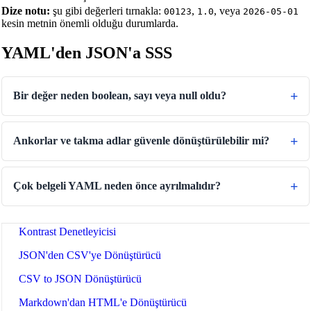
Dize notu:
şu gibi değerleri tırnakla:
,
, veya
00123
1.0
2026-05-01
Binary/Hex/Decimal Converter
kesin metnin önemli olduğu durumlarda.
Morse Code Translator
YAML'den JSON'a SSS
Number to Words Converter
Metin Ters Çevirici
Bir değer neden boolean, sayı veya null oldu?
Text Case Converter
Slug'tan Başlığa Dönüştürücü
Ankorlar ve takma adlar güvenle dönüştürülebilir mi?
Başlıktan URL Slug Dönüştürücü
Regex Testeri
Çok belgeli YAML neden önce ayrılmalıdır?
Renk Dönüştürücü
Kontrast Denetleyicisi
JSON'den CSV'ye Dönüştürücü
CSV to JSON Dönüştürücü
Markdown'dan HTML'e Dönüştürücü