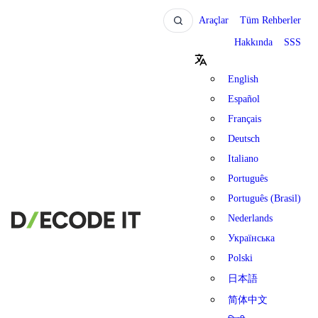
Araçlar
Tüm Rehberler
Hakkında
SSS
English
Español
Français
Deutsch
Italiano
Português
Português (Brasil)
Nederlands
Українська
Polski
日本語
简体中文