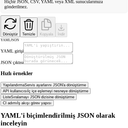
Hiçbir JSON, CSV, YAML veya XML sunucularımıza
gönderilmez.
Dönüştür
Temizle
Kopyala
İndir
YAML
JSON
YAML girişi
JSON çıktısı
Hızlı örnekler
Yapılandırma
Servis ayarlarını JSON'a dönüştürme
API kullanıcısı
İç içe eşlemeyi nesneye dönüştürme
Liste
Sıralamayı JSON dizisine dönüştürme
CI adımı
İş akışı görev yapısı
🔗
Related Tools
YAML'i biçimlendirilmiş JSON olarak
📐
Unit Converters
inceleyin
🔧 TOOLS