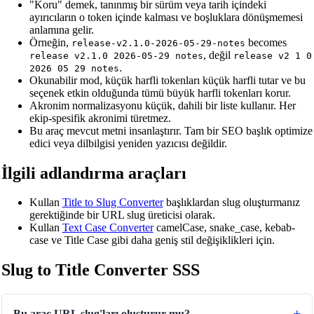
"Koru" demek, tanınmış bir sürüm veya tarih içindeki
ayırıcıların o token içinde kalması ve boşluklara dönüşmemesi
anlamına gelir.
Örneğin,
becomes
release-v2.1.0-2026-05-29-notes
, değil
release v2.1.0 2026-05-29 notes
release v2 1 0
.
2026 05 29 notes
Okunabilir mod, küçük harfli tokenları küçük harfli tutar ve bu
seçenek etkin olduğunda tümü büyük harfli tokenları korur.
Akronim normalizasyonu küçük, dahili bir liste kullanır. Her
ekip-spesifik akronimi türetmez.
Bu araç mevcut metni insanlaştırır. Tam bir SEO başlık optimize
edici veya dilbilgisi yeniden yazıcısı değildir.
İlgili adlandırma araçları
Kullan
Title to Slug Converter
başlıklardan slug oluşturmanız
gerektiğinde bir URL slug üreticisi olarak.
Kullan
Text Case Converter
camelCase, snake_case, kebab-
case ve Title Case gibi daha geniş stil değişiklikleri için.
Slug to Title Converter SSS
🔗
Related Tools
Bu araç URL slug'ları oluşturur mu?