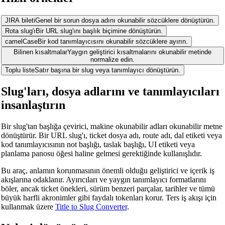
JIRA bileti
Genel bir sorun dosya adını okunabilir sözcüklere dönüştürün.
Rota slug'ı
Bir URL slug'ını başlık biçimine dönüştürün.
camelCase
Bir kod tanımlayıcısını okunabilir sözcüklere ayırın.
Bilinen kısaltmalar
Yaygın geliştirici kısaltmalarını okunabilir metinde
normalize edin.
Toplu liste
Satır başına bir slug veya tanımlayıcı dönüştürün.
Slug'ları, dosya adlarını ve tanımlayıcıları
insanlaştırın
Bir slug'tan başlığa çevirici, makine okunabilir adları okunabilir metne
dönüştürür. Bir URL slug'ı, ticket dosya adı, route adı, dal etiketi veya
kod tanımlayıcısının not başlığı, taslak başlığı, UI etiketi veya
planlama panosu öğesi haline gelmesi gerektiğinde kullanışlıdır.
Bu araç, anlamın korunmasının önemli olduğu geliştirici ve içerik iş
akışlarına odaklanır. Ayırıcıları ve yaygın tanımlayıcı formatlarını
böler, ancak ticket önekleri, sürüm benzeri parçalar, tarihler ve tümü
büyük harfli akronimler gibi faydalı tokenları korur. Ters iş akışı için
kullanmak üzere
Title to Slug Converter
.