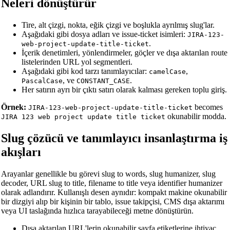
Neleri dönüştürür
Tire, alt çizgi, nokta, eğik çizgi ve boşlukla ayrılmış slug'lar.
Aşağıdaki gibi dosya adları ve issue-ticket isimleri:
JIRA-123-
.
web-project-update-title-ticket
İçerik denetimleri, yönlendirmeler, göçler ve dışa aktarılan route
listelerinden URL yol segmentleri.
Aşağıdaki gibi kod tarzı tanımlayıcılar:
,
camelCase
, ve
.
PascalCase
CONSTANT_CASE
Her satırın ayrı bir çıktı satırı olarak kalması gereken toplu giriş.
Örnek:
becomes
JIRA-123-web-project-update-title-ticket
okunabilir modda.
JIRA 123 web project update title ticket
Slug çözücü ve tanımlayıcı insanlaştırma iş
akışları
Arayanlar genellikle bu görevi slug to words, slug humanizer, slug
decoder, URL slug to title, filename to title veya identifier humanizer
olarak adlandırır. Kullanışlı desen aynıdır: kompakt makine okunabilir
bir dizgiyi alıp bir kişinin bir tablo, issue takipçisi, CMS dışa aktarımı
veya UI taslağında hızlıca tarayabileceği metne dönüştürün.
Dışa aktarılan URL'lerin okunabilir sayfa etiketlerine ihtiyaç