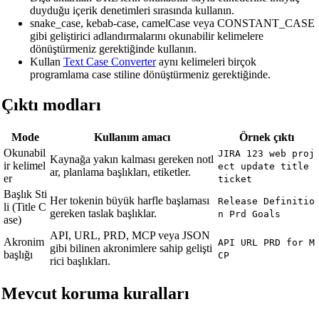
duyduğu içerik denetimleri sırasında kullanın.
snake_case, kebab-case, camelCase veya CONSTANT_CASE
gibi geliştirici adlandırmalarını okunabilir kelimelere
dönüştürmeniz gerektiğinde kullanın.
Kullan
Text Case Converter
aynı kelimeleri birçok
programlama case stiline dönüştürmeniz gerektiğinde.
Çıktı modları
Mode
Kullanım amacı
Örnek çıktı
Okunabil
JIRA 123 web proj
Kaynağa yakın kalması gereken notl
ir kelimel
ect update title
ar, planlama başlıkları, etiketler.
er
ticket
Başlık Sti
Her tokenin büyük harfle başlaması
Release Definitio
li (Title C
gereken taslak başlıklar.
n Prd Goals
ase)
API, URL, PRD, MCP veya JSON
Akronim
API URL PRD for M
gibi bilinen akronimlere sahip gelişti
başlığı
CP
rici başlıkları.
Mevcut koruma kuralları