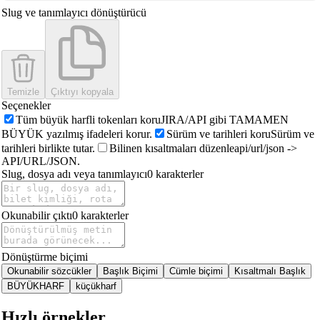
Slug ve tanımlayıcı dönüştürücü
Temizle
Çıktıyı kopyala
Seçenekler
Tüm büyük harfli tokenları koru
JIRA/API gibi TAMAMEN
BÜYÜK yazılmış ifadeleri korur.
Sürüm ve tarihleri koru
Sürüm ve
tarihleri birlikte tutar.
Bilinen kısaltmaları düzenle
api/url/json ->
API/URL/JSON.
Slug, dosya adı veya tanımlayıcı
0
karakterler
Okunabilir çıktı
0
karakterler
Dönüştürme biçimi
Okunabilir sözcükler
Başlık Biçimi
Cümle biçimi
Kısaltmalı Başlık
BÜYÜKHARF
küçükharf
Hızlı örnekler