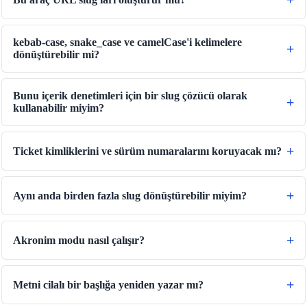
📐
Unit Converters
🔧 TOOLS
kebab-case, snake_case ve camelCase'i kelimelere
Uzunluk Dönüştürücü
dönüştürebilir mi?
Ağırlık Dönüştürücü
Bunu içerik denetimleri için bir slug çözücü olarak
Sıcaklık Dönüştürücü
kullanabilir miyim?
Hacim Dönüştürücü
Kuru Hacim Dönüştürücü
Ticket kimliklerini ve sürüm numaralarını koruyacak mı?
Alan Dönüştürücü
Enerji Dönüştürücü
Aynı anda birden fazla slug dönüştürebilir miyim?
Veri Depolama Dönüştürücüsü
Yakıt Tüketimi Dönüştürücü
Akronim modu nasıl çalışır?
Güç Dönüştürücü
Basınç Dönüştürücü
Metni cilalı bir başlığa yeniden yazar mı?
Hız Dönüştürücü