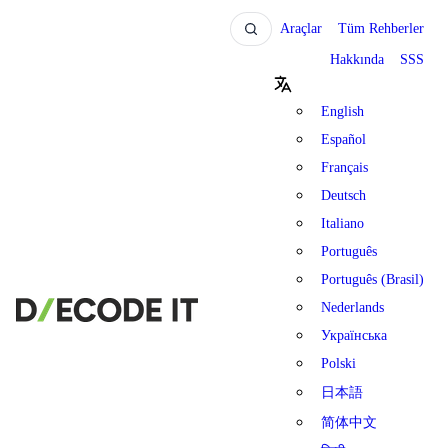
Araçlar
Tüm Rehberler
Hakkında
SSS
English
Español
Français
Deutsch
Italiano
Português
Português (Brasil)
Nederlands
Українська
Polski
日本語
简体中文