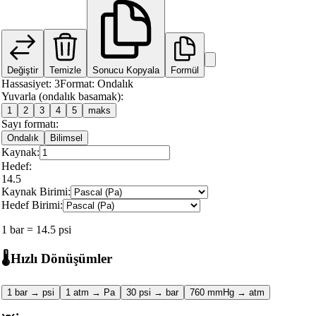
Değiştir
Temizle
Sonucu Kopyala
Formül
Hassasiyet
:
3
Format
:
Ondalık
Yuvarla (ondalık basamak):
1
2
3
4
5
maks
Sayı formatı:
Ondalık
Bilimsel
Kaynak:
Hedef:
14.5
Kaynak Birimi:
Hedef Birimi:
1
bar
=
14.5
psi
🌡️
Hızlı Dönüşümler
1 bar → psi
1 atm → Pa
30 psi → bar
760 mmHg → atm