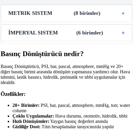
METRIK SISTEM
(
8
birimler
)
İMPERYAL SISTEM
(
6
birimler
)
Basınç Dönüştürücü nedir?
Basınç Dönüştürücü, PSI, bar, pascal, atmosphere, mmHg ve 20+
diğer basınç birimi arasında dönüşüm yapmanıza yardımcı olur. Hava
tahmini, lastik basıncı, hidrolik, pnömatik ve tıbbi uygulamalar için
idealdir.
Özellikler:
20+ Birimler:
PSI, bar, pascal, atmosphere, mmHg, torr, water
column
Çoklu Uygulamalar:
Hava durumu, otomotiv, hidrolik, tıbbi
Hızlı Dönüşümler:
Yaygın basınç değerleri anında
Gizliliğe Dost:
Tüm hesaplamalar tarayıcınızda yapılır