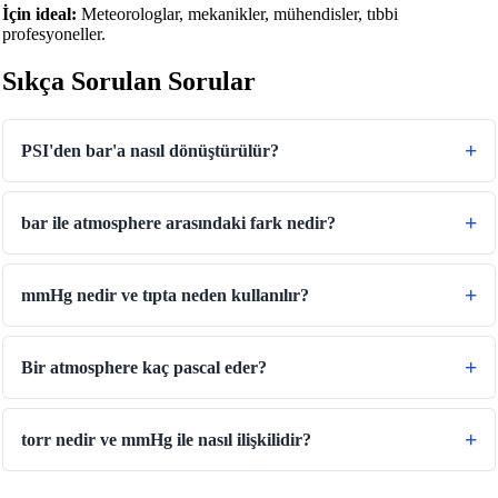
İçin ideal:
Meteorologlar, mekanikler, mühendisler, tıbbi
profesyoneller.
Sıkça Sorulan Sorular
PSI'den bar'a nasıl dönüştürülür?
bar ile atmosphere arasındaki fark nedir?
🔗
Related Tools
📐
Unit Converters
mmHg nedir ve tıpta neden kullanılır?
🔧 TOOLS
Uzunluk Dönüştürücü
Bir atmosphere kaç pascal eder?
Ağırlık Dönüştürücü
Sıcaklık Dönüştürücü
torr nedir ve mmHg ile nasıl ilişkilidir?
Hacim Dönüştürücü