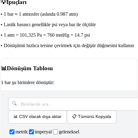
💡
İpuçları
•
1 bar ≈ 1 atmosfer (aslında 0.987 atm)
•
Lastik basıncı genellikle psi veya bar ile ölçülür
•
1 atm = 101,325 Pa = 760 mmHg = 14.7 psi
•
Dönüşümü hızlıca tersine çevirmek için değiştir düğmesini kullanın
📊
Dönüşüm Tablosu
1 bar şu birimlere dönüştür:
📊
CSV olarak dışa aktar
📋
Tümünü Kopyala
metrik
imperyal
geleneksel