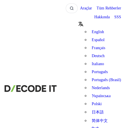
Araçlar
Tüm Rehberler
Hakkında
SSS
English
Español
Français
Deutsch
Italiano
Português
Português (Brasil)
Nederlands
Українська
Polski
日本語
简体中文