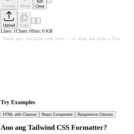
Format
Minify
Clear
Upload
Copy
Lines:
1
Chars:
0
Size:
0
KB
Try Examples
HTML with Classes
React Component
Responsive Classes
Ano ang Tailwind CSS Formatter?