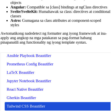
objects
R Code Beautifier
Angular:
Compatible sa [class] bindings at ngClass directives
Svelte/SvelteKit:
Humahawak sa class: directives at conditional
Julia Code Beautifier
classes
Astro:
Gumagana sa class attributes at component-scoped
MATLAB Code Beautifier
styles
Lua Code Beautifier
Awtomatikong nadedetect ng formatter ang iyong framework at ina-
apply ang angkop na mga patakaran sa pag-format habang
Dockerfile Beautifier
pinapanatili ang functionality ng iyong template syntax.
GitHub Actions Workflow Beautifier
Ansible Playbook Beautifier
Prometheus Config Beautifier
LaTeX Beautifier
Jupyter Notebook Beautifier
React Native Beautifier
Gherkin Beautifier
Tailwind CSS Beautifier