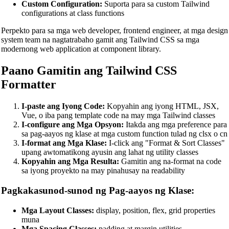
Custom Configuration:
Suporta para sa custom Tailwind
configurations at class functions
Vue Beautifier
Perpekto para sa mga web developer, frontend engineer, at mga design
SCSS Beautifier
system team na nagtatrabaho gamit ang Tailwind CSS sa mga
modernong web application at component library.
JSON Beautifier
Paano Gamitin ang Tailwind CSS
XML Beautifier
Formatter
YAML Beautifier
SQL Beautifier
I-paste ang Iyong Code:
Kopyahin ang iyong HTML, JSX,
Vue, o iba pang template code na may mga Tailwind classes
MySQL SQL Beautifier
I-configure ang Mga Opsyon:
Itakda ang mga preference para
sa pag-aayos ng klase at mga custom function tulad ng clsx o cn
PostgreSQL SQL Beautifier
I-format ang Mga Klase:
I-click ang "Format & Sort Classes"
upang awtomatikong ayusin ang lahat ng utility classes
MongoDB Query Beautifier
Kopyahin ang Mga Resulta:
Gamitin ang na-format na code
sa iyong proyekto na may pinahusay na readability
Nginx Config Beautifier
Pagkakasunod-sunod ng Pag-aayos ng Klase:
Apache Config Beautifier
Python Beautifier
Mga Layout Classes:
display, position, flex, grid properties
muna
Java Code Beautifier
Mga Spacing Classes:
padding at margin utilities