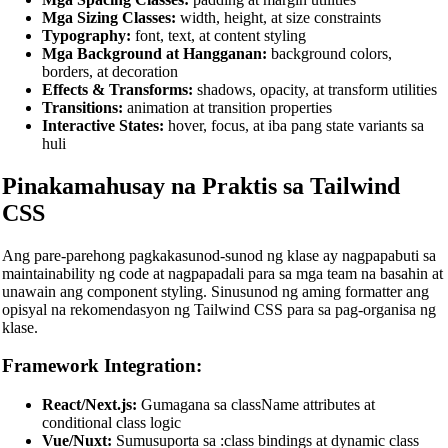
Mga Sizing Classes:
width, height, at size constraints
PHP Beautifier
Typography:
font, text, at content styling
Mga Background at Hangganan:
background colors,
Swift Code Beautifier
borders, at decoration
Effects & Transforms:
shadows, opacity, at transform utilities
Dart Code Beautifier
Transitions:
animation at transition properties
Interactive States:
hover, focus, at iba pang state variants sa
INI Beautifier
huli
CSV Beautifier
Pinakamahusay na Praktis sa Tailwind
Redis Command Beautifier
CSS
Shell Script Beautifier
Ang pare-parehong pagkakasunod-sunod ng klase ay nagpapabuti sa
Batch Script Beautifier
maintainability ng code at nagpapadali para sa mga team na basahin at
unawain ang component styling. Sinusunod ng aming formatter ang
C/C++ Code Beautifier
opisyal na rekomendasyon ng Tailwind CSS para sa pag-organisa ng
klase.
CUDA Code Beautifier
Framework Integration:
Scala Code Beautifier
Haskell Code Beautifier
React/Next.js:
Gumagana sa className attributes at
conditional class logic
Elixir Code Beautifier
Vue/Nuxt:
Sumusuporta sa :class bindings at dynamic class