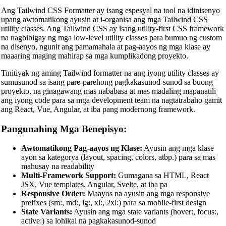
Ang Tailwind CSS Formatter ay isang espesyal na tool na idinisenyo
upang awtomatikong ayusin at i-organisa ang mga Tailwind CSS
utility classes. Ang Tailwind CSS ay isang utility-first CSS framework
na nagbibigay ng mga low-level utility classes para bumuo ng custom
na disenyo, ngunit ang pamamahala at pag-aayos ng mga klase ay
maaaring maging mahirap sa mga kumplikadong proyekto.
Tinitiyak ng aming Tailwind formatter na ang iyong utility classes ay
sumusunod sa isang pare-parehong pagkakasunod-sunod sa buong
proyekto, na ginagawang mas nababasa at mas madaling mapanatili
ang iyong code para sa mga development team na nagtatrabaho gamit
🔗
Related Tools
ang React, Vue, Angular, at iba pang modernong framework.
📝
Code Formatters & Beautifiers
Pangunahing Mga Benepisyo:
🔧 TOOLS
Awtomatikong Pag-aayos ng Klase:
Ayusin ang mga klase
HTML Beautifier
ayon sa kategorya (layout, spacing, colors, atbp.) para sa mas
mahusay na readability
CSS Beautifier
Multi-Framework Support:
Gumagana sa HTML, React
JSX, Vue templates, Angular, Svelte, at iba pa
JavaScript Beautifier
Responsive Order:
Maayos na ayusin ang mga responsive
prefixes (sm:, md:, lg:, xl:, 2xl:) para sa mobile-first design
TypeScript Beautifier
State Variants:
Ayusin ang mga state variants (hover:, focus:,
active:) sa lohikal na pagkakasunod-sunod
JSX Beautifier