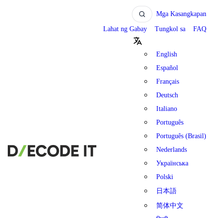
Mga Kasangkapan
Lahat ng Gabay
Tungkol sa
FAQ
English
Español
Français
Deutsch
Italiano
Português
Português (Brasil)
Nederlands
Українська
Polski
日本語
简体中文