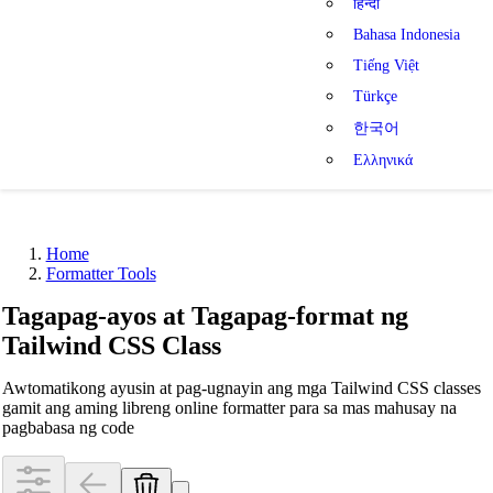
हिन्दी
Bahasa Indonesia
Tiếng Việt
Türkçe
한국어
Ελληνικά
Home
Formatter Tools
Tagapag-ayos at Tagapag-format ng
Tailwind CSS Class
Awtomatikong ayusin at pag-ugnayin ang mga Tailwind CSS classes
gamit ang aming libreng online formatter para sa mas mahusay na
pagbabasa ng code