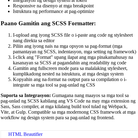
Integrasyon ng design system at token
Responsive na disenyo at mga breakpoint
Istruktura ng performance at pag-optimize
Paano Gamitin ang SCSS Formatter:
I-upload ang iyong SCSS file o i-paste ang code ng stylesheet
nang direkta sa editor
Piliin ang iyong nais na mga opsyon sa pag-format (mga
pamantayan ng SCSS, indentasyon, mga setting ng framework)
I-click ang "Format" upang ilapat ang mga pinakamahusay na
kasanayan sa SCSS at pagandahin ang readability ng code
Gamitin ang fullscreen mode para sa malalaking stylesheet,
kumplikadong nested na istruktura, at mga design system
Kopyahin ang na-format na output para sa compilation o i-
integrate sa mga tool sa pag-unlad ng CSS
Suporta sa Integrasyon:
Gumagana nang maayos sa mga tool sa
pag-unlad ng SCSS kabilang ang VS Code na may mga extension ng
🔗
Related Tools
Sass, Sass compiler, at mga kilalang build tool tulad ng Webpack,
Vite, at Gulp. Compatible sa mga modernong CSS framework at mga
📝
Code Formatters & Beautifiers
workflow ng design system para sa pag-unlad ng frontend.
🔧 TOOLS
HTML Beautifier