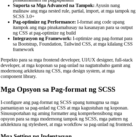
Suporta sa Mga Advanced na Tampok:
Ayusin nang
malinaw ang mga nested rule, partial, import, at mga tampok ng
SCSS 3.0+
Pag-optimize ng Performance:
I-format ang code upang
itampok ang mga pinakamahusay na kasanayan para sa output
ng CSS at pag-optimize ng build
Integrasyon ng Framework:
I-optimize ang pag-format para
sa Bootstrap, Foundation, Tailwind CSS, at mga kilalang CSS
framework
Perpekto para sa mga frontend developer, UI/UX designer, full-stack
developer, at mga koponan sa pag-unlad na nagtatrabaho gamit ang
modernong arkitektura ng CSS, mga design system, at mga
component library.
Mga Opsyon sa Pag-format ng SCSS
I-configure ang pag-format ng SCSS upang tumugma sa mga
pamantayan sa pag-unlad ng CSS at mga kagustuhan ng koponan.
Sinusuportahan ng aming formatter ang komprehensibong mga
opsyon para sa mga modernong tampok ng SCSS, mga pattern ng
arkitektura ng stylesheet, at mga workflow sa pag-unlad ng frontend.
Mga Setting ng Indentasyon