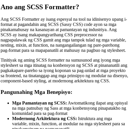
Ano ang SCSS Formatter?
Ang SCSS Formatter ay isang espesyal na tool na idinisenyo upang i-
format at pagandahin ang SCSS (Sassy CSS) code ayon sa mga
pinakamahusay na kasanayan at pamantayan ng industriya. Ang
SCSS ay isang makapangyarihang CSS preprocessor na
nagpapalawak ng CSS gamit ang mga tampok tulad ng mga variable,
nesting, mixin, at function, na nangangailangan ng pare-parehong
pag-format para sa mapapanatili at mahusay na pagbuo ng stylesheet.
Tinitiyak ng aming SCSS formatter na sumusunod ang iyong mga
stylesheet sa mga itinatag na konbensyon ng SCSS at pinananatili ang
pagkakapare-pareho sa iyong koponan sa pag-unlad at mga proyekto
sa frontend, na tinatanggap ang mga prinsipyo ng modular na disenyo,
component-based styling, at modernong arkitektura ng CSS.
Pangunahing Mga Benepisyo:
Mga Pamantayan ng SCSS:
Awtomatikong ilapat ang opisyal
na mga patnubay ng Sass at mga konbensyong pinapatakbo ng
komunidad para sa pag-format
Modernong Arkitektura ng CSS:
Istruktura ang mga
variable, mixin, function, at modular na mga stylesheet para sa
pinakamainam na pagpapanatili