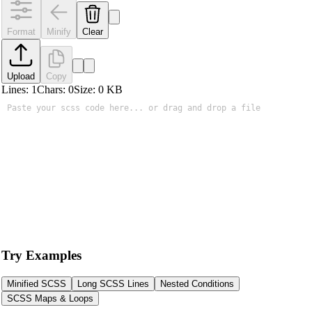
Format
Minify
Clear
Upload
Copy
Lines:
1
Chars:
0
Size:
0
KB
Try Examples
Minified SCSS
Long SCSS Lines
Nested Conditions
SCSS Maps & Loops