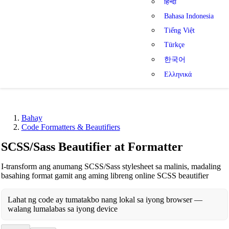
हिन्दी
Bahasa Indonesia
Tiếng Việt
Türkçe
한국어
Ελληνικά
Bahay
Code Formatters & Beautifiers
SCSS/Sass Beautifier at Formatter
I-transform ang anumang SCSS/Sass stylesheet sa malinis, madaling
basahing format gamit ang aming libreng online SCSS beautifier
Lahat ng code ay tumatakbo nang lokal sa iyong browser —
walang lumalabas sa iyong device