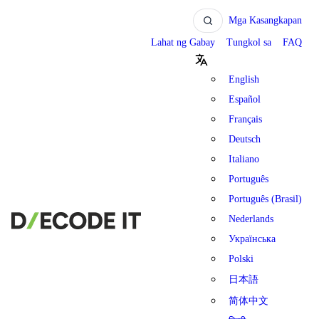
Mga Kasangkapan
Lahat ng Gabay
Tungkol sa
FAQ
English
Español
Français
Deutsch
Italiano
Português
Português (Brasil)
Nederlands
Українська
Polski
日本語
简体中文