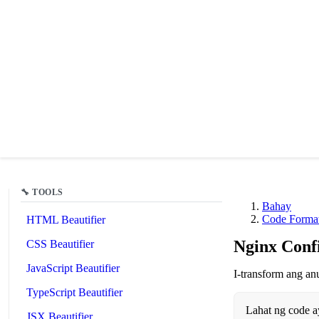
🔗
Related Tools
📝
Code Formatters & Beautifiers
🔧 TOOLS
Bahay
Code Formatt
HTML Beautifier
Nginx Confi
CSS Beautifier
JavaScript Beautifier
I-transform ang an
TypeScript Beautifier
Lahat ng code a
JSX Beautifier