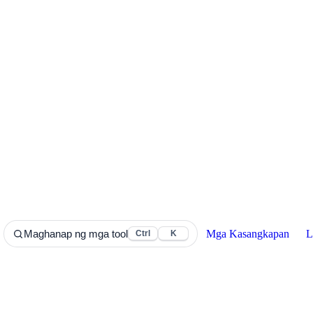
Mga Kasangkapan
L
Maghanap ng mga tool
Ctrl
K