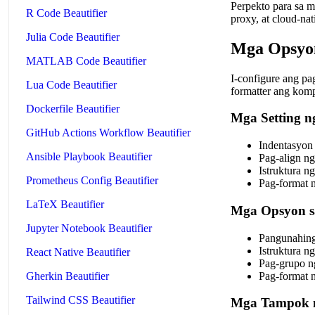
Perpekto para sa m
R Code Beautifier
proxy, at cloud-na
Julia Code Beautifier
Mga Opsyon
MATLAB Code Beautifier
I-configure ang p
Lua Code Beautifier
formatter ang kom
Dockerfile Beautifier
Mga Setting n
GitHub Actions Workflow Beautifier
Indentasyon 
Ansible Playbook Beautifier
Pag-align ng
Istruktura n
Prometheus Config Beautifier
Pag-format n
LaTeX Beautifier
Mga Opsyon sa
Jupyter Notebook Beautifier
Pangunahing
Istruktura ng
React Native Beautifier
Pag-grupo ng
Pag-format 
Gherkin Beautifier
Tailwind CSS Beautifier
Mga Tampok n