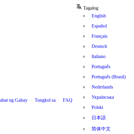
Tagalog
English
Español
Français
Deutsch
Italiano
Português
Português (Brasil)
Nederlands
Українська
ahat ng Gabay
Tungkol sa
FAQ
Polski
日本語
简体中文