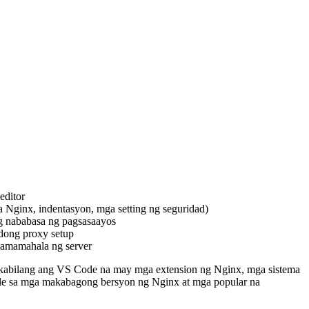
editor
 Nginx, indentasyon, mga setting ng seguridad)
g nababasa ng pagsasaayos
adong proxy setup
 pamamahala ng server
kabilang ang VS Code na may mga extension ng Nginx, mga sistema
ble sa mga makabagong bersyon ng Nginx at mga popular na