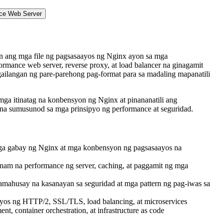
ce Web Server
hin ang mga file ng pagsasaayos ng Nginx ayon sa mga
mance web server, reverse proxy, at load balancer na ginagamit
gailangan ng pare-parehong pag-format para sa madaling mapanatili
ga itinatag na konbensyon ng Nginx at pinananatili ang
 na sumusunod sa mga prinsipyo ng performance at seguridad.
ga gabay ng Nginx at mga konbensyon ng pagsasaayos na
nam na performance ng server, caching, at paggamit ng mga
amahusay na kasanayan sa seguridad at mga pattern ng pag-iwas sa
os ng HTTP/2, SSL/TLS, load balancing, at microservices
, container orchestration, at infrastructure as code