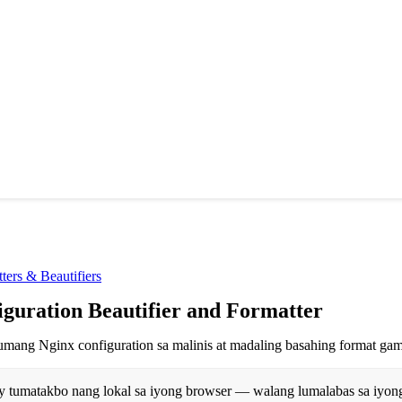
ers & Beautifiers
guration Beautifier and Formatter
umang Nginx configuration sa malinis at madaling basahing format gami
y tumatakbo nang lokal sa iyong browser — walang lumalabas sa iyon