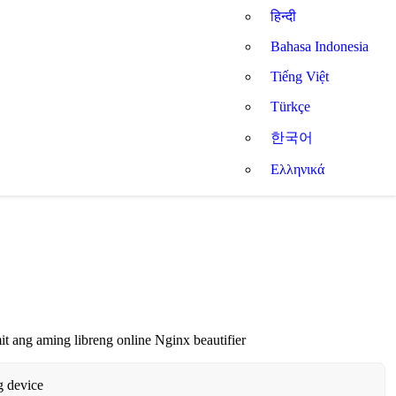
हिन्दी
Bahasa Indonesia
Tiếng Việt
Türkçe
한국어
Ελληνικά
t ang aming libreng online Nginx beautifier
g device