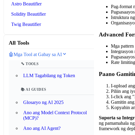
Astro Beautifier
Pag-format n
Pagsasaayos
Solidity Beautifier
Istruktura n
Organisasyon
Twig Beautifier
Advanced For
All Tools
Mga pattern
Integrasyon 
🤖
Mga Tool at Gabay sa AI
Pagsasaayos 
Rate limitin
🔧 TOOLS
Paano Gamitin
LLM Tagabilang ng Token
I-upload ang
📚 AI GUIDES
Piliin ang i
I-click ang
Gamitin ang 
Glosaryo ng AI 2025
Kopyahin ang
Ano ang Model Context Protocol
Suporta sa Integ
(MCP)?
ng pamamahala ng 
Ano ang AI Agent?
framework ng depl