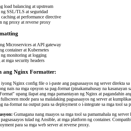
g load balancing at upstream
 ng SSL/TLS at seguridad
g caching at performance directive
 ng proxy at reverse proxy
matting
 ng Microservices at API gateway
ng container at Kubernetes
ng monitoring at logging
g at mga security headers
 ang Nginx Formatter:
 iyong Nginx config file o i-paste ang pagsasaayos ng server direkta sa 
yong nais na mga opsyon sa pag-format (pinakamahusay na kasanayan sa
 "Format" upang ilapat ang mga pamantayan ng Nginx at pagandahin an
fullscreen mode para sa malalaking pagsasaayos ng server at kumplik
 na-format na output para sa deployment o i-integrate sa mga tool sa
rasyon:
Gumagana nang maayos sa mga tool sa pamamahala ng server 
pagsasaayos tulad ng Ansible, at mga platform ng container. Compati
oyment para sa mga web server at reverse proxy.