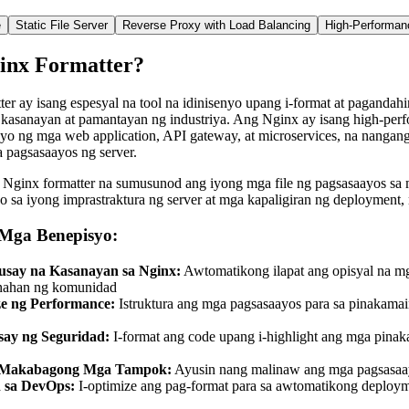
e
Static File Server
Reverse Proxy with Load Balancing
High-Performan
inx Formatter?
r ay isang espesyal na tool na idinisenyo upang i-format at paganda
asanayan at pamantayan ng industriya. Ang Nginx ay isang high-perfor
syo ng mga web application, API gateway, at microservices, na nangan
 pagsasaayos ng server.
 Nginx formatter na sumusunod ang iyong mga file ng pagsasaayos sa m
 sa iyong imprastraktura ng server at mga kapaligiran ng deployment,
Mga Benepisyo:
say na Kasanayan sa Nginx:
Awtomatikong ilapat ang opisyal na m
nahan ng komunidad
ze ng Performance:
Istruktura ang mga pagsasaayos para sa pinakamai
ay ng Seguridad:
I-format ang code upang i-highlight ang mga pinak
a Makabagong Mga Tampok:
Ayusin nang malinaw ang mga pagsasaay
n sa DevOps:
I-optimize ang pag-format para sa awtomatikong deployment