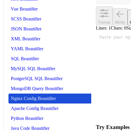
Vue Beautifier
SCSS Beautifier
Format
Minify
Lines:
1
Chars:
0
Si
JSON Beautifier
XML Beautifier
YAML Beautifier
SQL Beautifier
MySQL SQL Beautifier
PostgreSQL SQL Beautifier
MongoDB Query Beautifier
Nginx Config Beautifier
Apache Config Beautifier
Python Beautifier
Try Examples
Java Code Beautifier