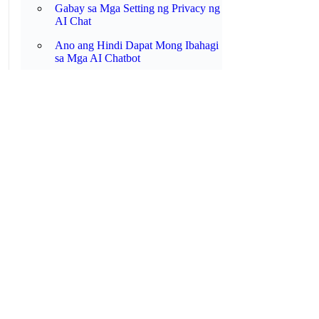
Gabay sa Mga Setting ng Privacy ng
AI Chat
Ano ang Hindi Dapat Mong Ibahagi
sa Mga AI Chatbot
Ano ang mga Kakayahan ng AI?
🔐 AI SECURITY
Ipinaliwanag: Mga Pag-atakeng
Prompt Injection
Ligtas ba ang mga GPT, Agent, at
MCP Connector?
Checklist sa Kaligtasan ng AI para sa
mga Empleyado
🔐
Security Tools
🔧 TOOLS
Password Strength Checker 2025