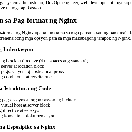
ga system administrator, DevOps engineer, web developer, at mga kopo
tive na mga aplikasyon.
 sa Pag-format ng Nginx
ag-format ng Nginx upang tumugma sa mga pamantayan ng pamamahala 
prehensibong mga opsyon para sa mga makabagong tampok ng Nginx, 
g Indentasyon
ng block at directive (4 na spaces ang standard)
 server at location block
g pagsasaayos ng upstream at proxy
g conditional at rewrite rule
 Istruktura ng Code
 pagsasaayos at organisasyon ng include
 virtual host at server block
 directive at espasyo
ng komento at dokumentasyon
a Espesipiko sa Nginx