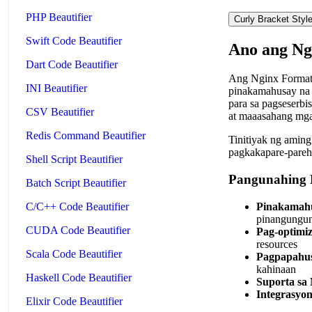
PHP Beautifier
Curly Bracket Styl
Swift Code Beautifier
Ano ang Ng
Dart Code Beautifier
Ang Nginx Formatte
INI Beautifier
pinakamahusay na k
para sa pagseserbi
CSV Beautifier
at maaasahang mga
Redis Command Beautifier
Tinitiyak ng aming
pagkakapare-pareho
Shell Script Beautifier
Pangunahing 
Batch Script Beautifier
Pinakamahu
C/C++ Code Beautifier
pinangungu
CUDA Code Beautifier
Pag-optimi
resources
Scala Code Beautifier
Pagpapahus
kahinaan
Haskell Code Beautifier
Suporta s
Integrasyo
Elixir Code Beautifier