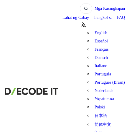
Mga Kasangkapan
Lahat ng Gabay
Tungkol sa
FAQ
English
Español
Français
Deutsch
Italiano
Português
Português (Brasil)
Nederlands
Українська
Polski
日本語
简体中文