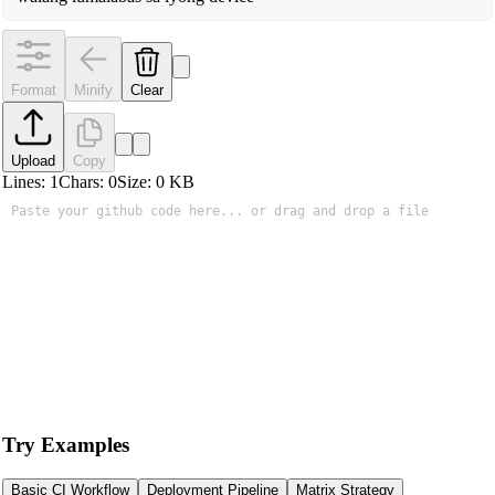
Format
Minify
Clear
Upload
Copy
Lines:
1
Chars:
0
Size:
0
KB
Try Examples
Basic CI Workflow
Deployment Pipeline
Matrix Strategy