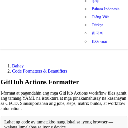
हिन्दी
Bahasa Indonesia
Tiếng Việt
Türkçe
한국어
Ελληνικά
Bahay
Code Formatters & Beautifiers
GitHub Actions Formatter
I-format at pagandahin ang mga GitHub Actions workflow files gamit
ang tamang YAML na istruktura at mga pinakamahusay na kasanayan
sa CI/CD. Sinusuportahan ang jobs, steps, matrix builds, at workflow
automation.
Lahat ng code ay tumatakbo nang lokal sa iyong browser —
walang lumalabas sa iyong device