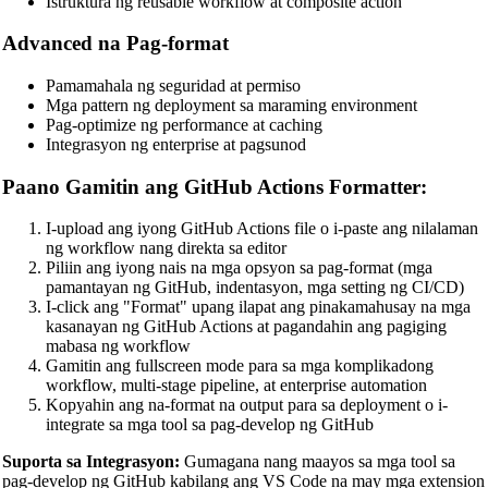
Istruktura ng reusable workflow at composite action
Nginx Config Beautifier
Advanced na Pag-format
Apache Config Beautifier
Pamamahala ng seguridad at permiso
Python Beautifier
Mga pattern ng deployment sa maraming environment
Pag-optimize ng performance at caching
Java Code Beautifier
Integrasyon ng enterprise at pagsunod
PHP Beautifier
Paano Gamitin ang GitHub Actions Formatter:
Swift Code Beautifier
I-upload ang iyong GitHub Actions file o i-paste ang nilalaman
Dart Code Beautifier
ng workflow nang direkta sa editor
Piliin ang iyong nais na mga opsyon sa pag-format (mga
INI Beautifier
pamantayan ng GitHub, indentasyon, mga setting ng CI/CD)
I-click ang "Format" upang ilapat ang pinakamahusay na mga
CSV Beautifier
kasanayan ng GitHub Actions at pagandahin ang pagiging
mabasa ng workflow
Redis Command Beautifier
Gamitin ang fullscreen mode para sa mga komplikadong
workflow, multi-stage pipeline, at enterprise automation
Shell Script Beautifier
Kopyahin ang na-format na output para sa deployment o i-
integrate sa mga tool sa pag-develop ng GitHub
Batch Script Beautifier
Suporta sa Integrasyon:
Gumagana nang maayos sa mga tool sa
C/C++ Code Beautifier
pag-develop ng GitHub kabilang ang VS Code na may mga extension