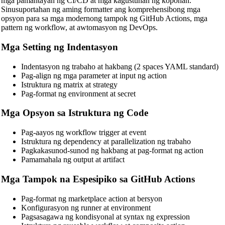
mga pamantayan ng CI/CD at mga kagustuhan ng koponan.
Sinusuportahan ng aming formatter ang komprehensibong mga
CSS Beautifier
opsyon para sa mga modernong tampok ng GitHub Actions, mga
pattern ng workflow, at awtomasyon ng DevOps.
JavaScript Beautifier
Mga Setting ng Indentasyon
TypeScript Beautifier
JSX Beautifier
Indentasyon ng trabaho at hakbang (2 spaces YAML standard)
Pag-align ng mga parameter at input ng action
Vue Beautifier
Istruktura ng matrix at strategy
Pag-format ng environment at secret
SCSS Beautifier
Mga Opsyon sa Istruktura ng Code
JSON Beautifier
Pag-aayos ng workflow trigger at event
XML Beautifier
Istruktura ng dependency at parallelization ng trabaho
Pagkakasunod-sunod ng hakbang at pag-format ng action
YAML Beautifier
Pamamahala ng output at artifact
SQL Beautifier
Mga Tampok na Espesipiko sa GitHub Actions
MySQL SQL Beautifier
Pag-format ng marketplace action at bersyon
PostgreSQL SQL Beautifier
Konfigurasyon ng runner at environment
Pagsasagawa ng kondisyonal at syntax ng expression
MongoDB Query Beautifier