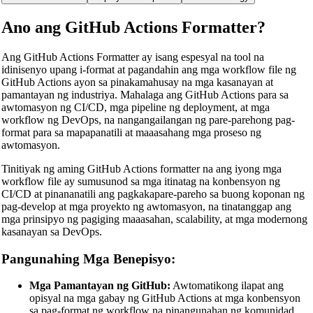
Ano ang GitHub Actions Formatter?
Ang GitHub Actions Formatter ay isang espesyal na tool na
idinisenyo upang i-format at pagandahin ang mga workflow file ng
GitHub Actions ayon sa pinakamahusay na mga kasanayan at
pamantayan ng industriya. Mahalaga ang GitHub Actions para sa
awtomasyon ng CI/CD, mga pipeline ng deployment, at mga
workflow ng DevOps, na nangangailangan ng pare-parehong pag-
format para sa mapapanatili at maaasahang mga proseso ng
awtomasyon.
Tinitiyak ng aming GitHub Actions formatter na ang iyong mga
workflow file ay sumusunod sa mga itinatag na konbensyon ng
CI/CD at pinananatili ang pagkakapare-pareho sa buong koponan ng
pag-develop at mga proyekto ng awtomasyon, na tinatanggap ang
mga prinsipyo ng pagiging maaasahan, scalability, at mga modernong
kasanayan sa DevOps.
Pangunahing Mga Benepisyo:
Mga Pamantayan ng GitHub:
Awtomatikong ilapat ang
opisyal na mga gabay ng GitHub Actions at mga konbensyon
sa pag-format ng workflow na pinangunahan ng komunidad