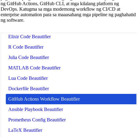
ng GitHub Actions, GitHub CLI, at mga kilalang platform ng
CUDA Code Beautifier
DevOps. Katugma sa mga modernong workflow ng CI/CD at
enterprise automation para sa maaasahang mga pipeline ng paghahatid
Scala Code Beautifier
ng software.
Haskell Code Beautifier
Elixir Code Beautifier
R Code Beautifier
Julia Code Beautifier
MATLAB Code Beautifier
Lua Code Beautifier
Dockerfile Beautifier
GitHub Actions Workflow Beautifier
Ansible Playbook Beautifier
Prometheus Config Beautifier
LaTeX Beautifier