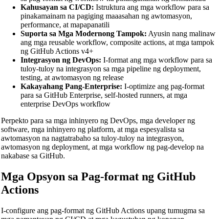
Kahusayan sa CI/CD:
Istruktura ang mga workflow para sa
pinakamainam na pagiging maaasahan ng awtomasyon,
performance, at mapapanatili
Suporta sa Mga Modernong Tampok:
Ayusin nang malinaw
ang mga reusable workflow, composite actions, at mga tampok
ng GitHub Actions v4+
Integrasyon ng DevOps:
I-format ang mga workflow para sa
tuloy-tuloy na integrasyon sa mga pipeline ng deployment,
testing, at awtomasyon ng release
Kakayahang Pang-Enterprise:
I-optimize ang pag-format
para sa GitHub Enterprise, self-hosted runners, at mga
enterprise DevOps workflow
Perpekto para sa mga inhinyero ng DevOps, mga developer ng
software, mga inhinyero ng platform, at mga espesyalista sa
awtomasyon na nagtatrabaho sa tuloy-tuloy na integrasyon,
awtomasyon ng deployment, at mga workflow ng pag-develop na
nakabase sa GitHub.
🔗
Related Tools
Mga Opsyon sa Pag-format ng GitHub
📝
Code Formatters & Beautifiers
Actions
🔧 TOOLS
I-configure ang pag-format ng GitHub Actions upang tumugma sa
HTML Beautifier