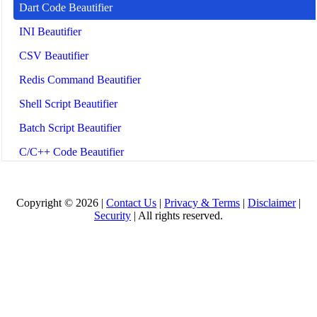
Dart Code Beautifier
INI Beautifier
CSV Beautifier
Redis Command Beautifier
Shell Script Beautifier
Batch Script Beautifier
C/C++ Code Beautifier
CUDA Code Beautifier
Scala Code Beautifier
Copyright © 2026 |
Contact Us
|
Privacy & Terms
|
Disclaimer
|
Security
| All rights reserved.
Haskell Code Beautifier
Elixir Code Beautifier
R Code Beautifier
Julia Code Beautifier