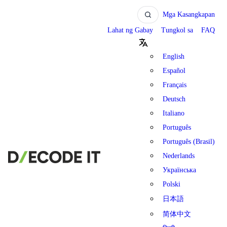
Mga Kasangkapan
Lahat ng Gabay
Tungkol sa
FAQ
English
Español
Français
Deutsch
Italiano
Português
Português (Brasil)
Nederlands
Українська
Polski
日本語
简体中文