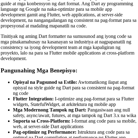
guide at mga konbensyon ng dart format. Ang Dart ay programming
language ng Google na naka-optimize para sa mobile app
development gamit ang Flutter, web applications, at server-side
development, na nangangailangan ng consistent na pag-format para sa
propesyonal at madaling mapanatili na code.
Tinitiyak ng aming Dart formatter na sumusunod ang iyong code sa
mga pinakamahusay na kasanayan sa industriya at nagpapanatili ng
consistency sa iyong development team at mga kapaligiran ng
proyekto, lalo na para sa Flutter mobile applications at cross-platform
development.
Pangunahing Mga Benepisyo:
Opisyal na Pagsunod sa Estilo:
Awtomatikong ilapat ang
opisyal na style guide ng Dart para sa consistent na pag-format
ng code
Flutter Integration:
I-optimize ang pag-format para sa Flutter
widgets, StatefulWidget, at arkitektura ng mobile app
Mga Modernong Tampok ng Dart:
Pangasiwaan ang null
safety, async/await, futures, at mga tampok ng Dart 3.x na wika
Suporta sa Cross-Platform:
I-format ang code para sa mobile,
web, at server-side Dart applications
Pag-optimize ng Performance:
Istruktura ang code para sa
optimal na Dart compilation at performance ng Flutter app