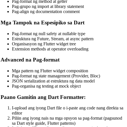
Pag-format ng method at getter
Pag-grupo ng import at library statement
Pag-align ng documentation comment
Mga Tampok na Espesipiko sa Dart
Pag-format ng null safety at nullable type
🔗
Related Tools
Estruktura ng Future, Stream, at async pattern
Organisasyon ng Flutter widget tree
📝
Code Formatters & Beautifiers
Extension methods at operator overloading
🔧 TOOLS
Advanced na Pag-format
HTML Beautifier
Mga pattern ng Flutter widget composition
CSS Beautifier
Pag-format ng state management (Provider, Bloc)
JSON serialization at estruktura ng data model
JavaScript Beautifier
Pag-organisa ng testing at mock object
TypeScript Beautifier
Paano Gamitin ang Dart Formatter:
JSX Beautifier
I-upload ang iyong Dart file o i-paste ang code nang direkta sa
Vue Beautifier
editor
Piliin ang iyong nais na mga opsyon sa pag-format (pagsunod
SCSS Beautifier
sa Dart style guide, Flutter patterns)