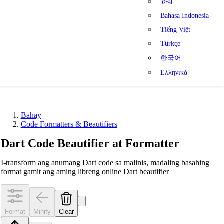
हिन्दी
Bahasa Indonesia
Tiếng Việt
Türkçe
한국어
Ελληνικά
Bahay
Code Formatters & Beautifiers
Dart Code Beautifier at Formatter
I-transform ang anumang Dart code sa malinis, madaling basahing
format gamit ang aming libreng online Dart beautifier
Format
Minify
Clear