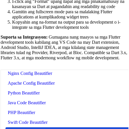
I-click ang "Format" upang ilapat ang mga pinakamahusay na
JSON Beautifier
kasanayan sa Dart at pagandahin ang readability ng code
Gamitin ang fullscreen mode para sa malalaking Flutter
XML Beautifier
applications at kumplikadong widget trees
Kopyahin ang na-format na output para sa development o i-
YAML Beautifier
integrate sa mga Flutter development tools
SQL Beautifier
Suporta sa Integrasyon:
Gumagana nang maayos sa mga Flutter
development tools kabilang ang VS Code na may Dart extension,
MySQL SQL Beautifier
Android Studio, IntelliJ IDEA, at mga kilalang state management
libraries tulad ng Provider, Riverpod, at Bloc. Compatible sa Dart 3.x,
PostgreSQL SQL Beautifier
Flutter 3.x, at mga modernong workflow ng mobile development.
MongoDB Query Beautifier
Nginx Config Beautifier
Apache Config Beautifier
Python Beautifier
Java Code Beautifier
PHP Beautifier
Swift Code Beautifier