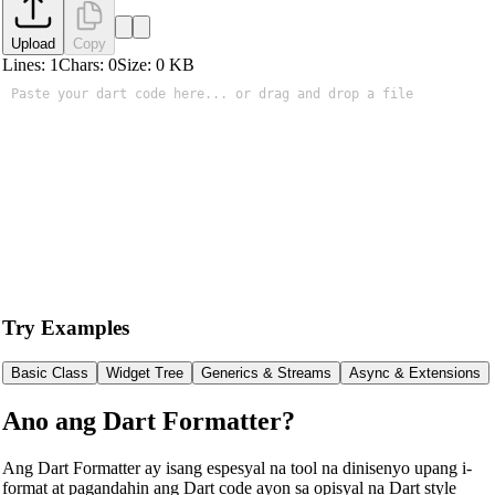
Upload
Copy
Lines:
1
Chars:
0
Size:
0
KB
Try Examples
Basic Class
Widget Tree
Generics & Streams
Async & Extensions
Ano ang Dart Formatter?
Ang Dart Formatter ay isang espesyal na tool na dinisenyo upang i-
format at pagandahin ang Dart code ayon sa opisyal na Dart style