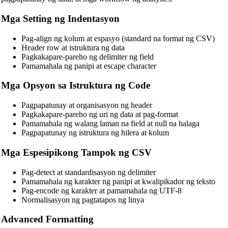
Mga Setting ng Indentasyon
Pag-align ng kolum at espasyo (standard na format ng CSV)
Header row at istruktura ng data
Pagkakapare-pareho ng delimiter ng field
Pamamahala ng panipi at escape character
Mga Opsyon sa Istruktura ng Code
Pagpapatunay at organisasyon ng header
Pagkakapare-pareho ng uri ng data at pag-format
Pamamahala ng walang laman na field at null na halaga
Pagpapatunay ng istruktura ng hilera at kolum
🔗
Related Tools
Mga Espesipikong Tampok ng CSV
📝
Code Formatters & Beautifiers
Pag-detect at standardisasyon ng delimiter
🔧 TOOLS
Pamamahala ng karakter ng panipi at kwalipikador ng teksto
Pag-encode ng karakter at pamamahala ng UTF-8
HTML Beautifier
Normalisasyon ng pagtatapos ng linya
CSS Beautifier
Advanced Formatting
JavaScript Beautifier