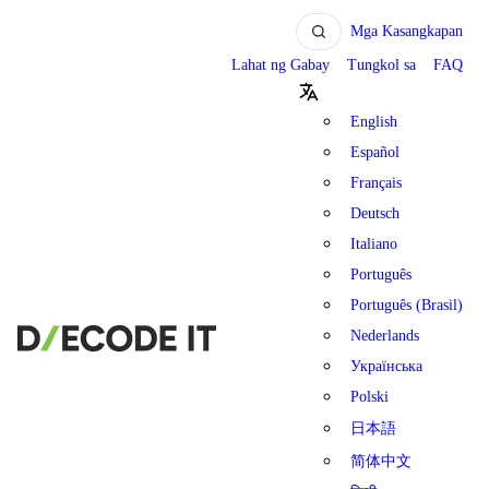
Mga Kasangkapan
Lahat ng Gabay
Tungkol sa
FAQ
English
Español
Français
Deutsch
Italiano
Português
Português (Brasil)
Nederlands
Українська
Polski
日本語
简体中文