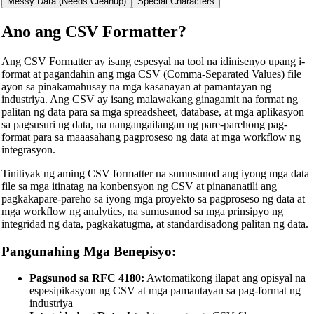
Messy Data (Needs Cleanup)
Special Characters
Ano ang CSV Formatter?
Ang CSV Formatter ay isang espesyal na tool na idinisenyo upang i-
format at pagandahin ang mga CSV (Comma-Separated Values) file
ayon sa pinakamahusay na mga kasanayan at pamantayan ng
industriya. Ang CSV ay isang malawakang ginagamit na format ng
palitan ng data para sa mga spreadsheet, database, at mga aplikasyon
sa pagsusuri ng data, na nangangailangan ng pare-parehong pag-
format para sa maaasahang pagproseso ng data at mga workflow ng
integrasyon.
Tinitiyak ng aming CSV formatter na sumusunod ang iyong mga data
file sa mga itinatag na konbensyon ng CSV at pinananatili ang
pagkakapare-pareho sa iyong mga proyekto sa pagproseso ng data at
mga workflow ng analytics, na sumusunod sa mga prinsipyo ng
integridad ng data, pagkakatugma, at standardisadong palitan ng data.
Pangunahing Mga Benepisyo:
Pagsunod sa RFC 4180:
Awtomatikong ilapat ang opisyal na
espesipikasyon ng CSV at mga pamantayan sa pag-format ng
industriya