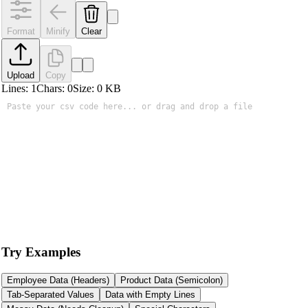
Format
Minify
Clear
Upload
Copy
Lines:
1
Chars:
0
Size:
0
KB
Try Examples
Employee Data (Headers)
Product Data (Semicolon)
Tab-Separated Values
Data with Empty Lines