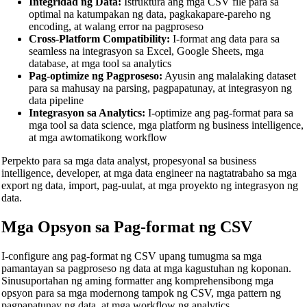
Integridad ng Data:
Istruktura ang mga CSV file para sa
optimal na katumpakan ng data, pagkakapare-pareho ng
encoding, at walang error na pagproseso
Cross-Platform Compatibility:
I-format ang data para sa
seamless na integrasyon sa Excel, Google Sheets, mga
database, at mga tool sa analytics
Pag-optimize ng Pagproseso:
Ayusin ang malalaking dataset
para sa mahusay na parsing, pagpapatunay, at integrasyon ng
data pipeline
Integrasyon sa Analytics:
I-optimize ang pag-format para sa
mga tool sa data science, mga platform ng business intelligence,
at mga awtomatikong workflow
Perpekto para sa mga data analyst, propesyonal sa business
intelligence, developer, at mga data engineer na nagtatrabaho sa mga
export ng data, import, pag-uulat, at mga proyekto ng integrasyon ng
data.
Mga Opsyon sa Pag-format ng CSV
I-configure ang pag-format ng CSV upang tumugma sa mga
pamantayan sa pagproseso ng data at mga kagustuhan ng koponan.
Sinusuportahan ng aming formatter ang komprehensibong mga
opsyon para sa mga modernong tampok ng CSV, mga pattern ng
pagpapatunay ng data, at mga workflow ng analytics.