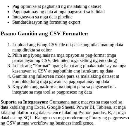
Pag-optimize at paghahati ng malalaking dataset
TypeScript Beautifier
Pagpapatunay ng data at mga pagsusuri sa kalidad
Integrasyon sa mga data pipeline
JSX Beautifier
Standardisasyon ng format ng export
Vue Beautifier
Paano Gamitin ang CSV Formatter:
SCSS Beautifier
I-upload ang iyong CSV file o i-paste ang nilalaman ng data
JSON Beautifier
nang direkta sa editor
Piliin ang iyong nais na mga opsyon sa pag-format (mga
XML Beautifier
pamantayan ng CSV, delimiter, mga setting ng encoding)
I-click ang "Format" upang ilapat ang pinakamahusay na mga
YAML Beautifier
kasanayan sa CSV at pagbutihin ang istruktura ng data
Gamitin ang fullscreen mode para sa malalaking dataset at
SQL Beautifier
kumplikadong mga gawain sa pagpapatunay ng data
Kopyahin ang na-format na output para sa pagsusuri o i-
MySQL SQL Beautifier
integrate sa mga tool sa pagproseso ng data
PostgreSQL SQL Beautifier
Suporta sa Integrasyon:
Gumagana nang maayos sa mga tool sa
data kabilang ang Excel, Google Sheets, Power BI, Tableau, at mga
MongoDB Query Beautifier
kilalang platform ng data science tulad ng Python pandas, R, at mga
database ng SQL. Katugma sa mga modernong library ng pagproseso
Nginx Config Beautifier
ng CSV at mga workflow ng business intelligence.
Apache Config Beautifier