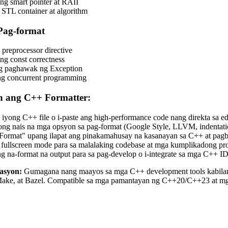
ng smart pointer at RAII
STL container at algorithm
Pag-format
 preprocessor directive
ng const correctness
ng paghawak ng Exception
ng concurrent programming
n ang C++ Formatter:
 iyong C++ file o i-paste ang high-performance code nang direkta sa ed
yong nais na mga opsyon sa pag-format (Google Style, LLVM, indentatio
 "Format" upang ilapat ang pinakamahusay na kasanayan sa C++ at pag
 fullscreen mode para sa malalaking codebase at mga kumplikadong pr
 na-format na output para sa pag-develop o i-integrate sa mga C++ ID
rasyon:
Gumagana nang maayos sa mga C++ development tools kabilang 
ake, at Bazel. Compatible sa mga pamantayan ng C++20/C++23 at mga p