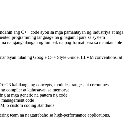
andahin ang C++ code ayon sa mga pamantayan ng industriya at mga
ented programming language na ginagamit para sa system
, na nangangailangan ng tumpak na pag-format para sa maintainable
pamantayan tulad ng Google C++ Style Guide, LLVM conventions, at
+23 kabilang ang concepts, modules, ranges, at coroutines
e ng compiler at kahusayan sa memorya
ng at mga generic na pattern ng code
rce management code
M, o custom coding standards
ring team na nagtatrabaho sa high-performance applications,