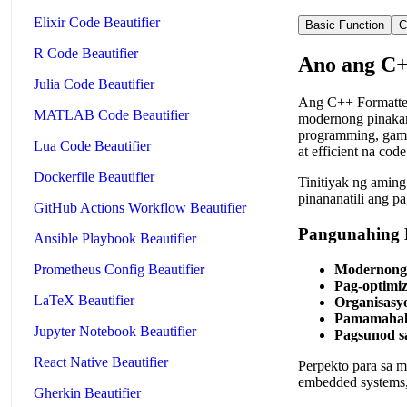
Elixir Code Beautifier
Basic Function
C
R Code Beautifier
Ano ang C+
Julia Code Beautifier
Ang C++ Formatter
MATLAB Code Beautifier
modernong pinakam
programming, game 
Lua Code Beautifier
at efficient na code
Dockerfile Beautifier
Tinitiyak ng amin
pinananatili ang p
GitHub Actions Workflow Beautifier
Pangunahing 
Ansible Playbook Beautifier
Modernong
Prometheus Config Beautifier
Pag-optimi
LaTeX Beautifier
Organisasy
Pamamahal
Jupyter Notebook Beautifier
Pagsunod sa
React Native Beautifier
Perpekto para sa m
embedded systems, 
Gherkin Beautifier