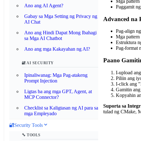
Mga pattern 
Ano ang AI Agent?
Paggamit ng 
Gabay sa Mga Setting ng Privacy ng
Advanced na 
AI Chat
Pag-align ng
Ano ang Hindi Dapat Mong Ibahagi
Mga pattern 
sa Mga AI Chatbot
Estruktura 
Pag-format 
Ano ang mga Kakayahan ng AI?
Paano Gamiti
🔐 AI SECURITY
I-upload ang
Ipinaliwanag: Mga Pag-atakeng
Piliin ang i
Prompt Injection
I-click ang
Gamitin ang
Ligtas ba ang mga GPT, Agent, at
Kopyahin ang
MCP Connector?
Suporta sa Integ
Checklist sa Kaligtasan ng AI para sa
tulad ng CMake, M
mga Empleyado
🔐
Security Tools
🔧 TOOLS