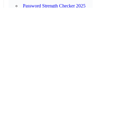
Password Strength Checker 2025
Dekoder ng JWT
Password Generator 2025
XKCD Passphrase Generator 2025
Funny Password Generator 2025
📚 SECURITY GUIDES
Password Security Best Practices
2025
Best Password Managers 2026
AI Phishing 2026
Data Classification Explained
Has My Email Been Hacked? (Breach
Checker)