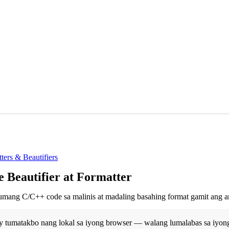
ers & Beautifiers
 Beautifier at Formatter
umang C/C++ code sa malinis at madaling basahing format gamit ang am
y tumatakbo nang lokal sa iyong browser — walang lumalabas sa iyon