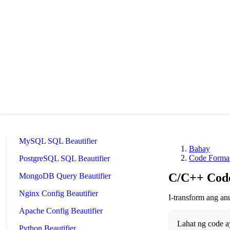
TypeScript Beautifier
JSX Beautifier
Vue Beautifier
SCSS Beautifier
JSON Beautifier
XML Beautifier
YAML Beautifier
SQL Beautifier
MySQL SQL Beautifier
Bahay
Code Formatt
PostgreSQL SQL Beautifier
C/C++ Code
MongoDB Query Beautifier
Nginx Config Beautifier
I-transform ang an
Apache Config Beautifier
Lahat ng code a
Python Beautifier