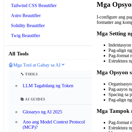
Mga Opsyon
Tailwind CSS Beautifier
Astro Beautifier
I-configure ang p
formatter ang kom
Solidity Beautifier
Mga Setting n
Twig Beautifier
Indentasyon 
Pag-align ng
All Tools
Pag-format n
Estruktura ng 
🤖
Mga Tool at Gabay sa AI
Mga Opsyon s
🔧 TOOLS
Organisasyon
LLM Tagabilang ng Token
Pag-aayos ng
Spacing sa p
Pag-align ng
📚 AI GUIDES
Mga Tampok n
Glosaryo ng AI 2025
Ano ang Model Context Protocol
Pag-format n
(MCP)?
Estruktura n