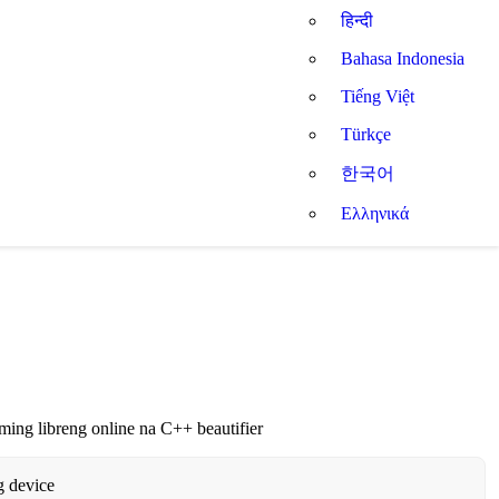
हिन्दी
Bahasa Indonesia
Tiếng Việt
Türkçe
한국어
Ελληνικά
ing libreng online na C++ beautifier
g device