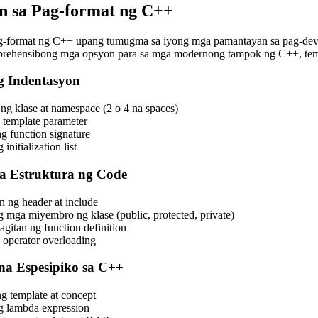
 sa Pag-format ng C++
ag-format ng C++ upang tumugma sa iyong mga pamantayan sa pag-deve
prehensibong mga opsyon para sa mga modernong tampok ng C++, tem
g Indentasyon
ng klase at namespace (2 o 4 na spaces)
 template parameter
g function signature
initialization list
a Estruktura ng Code
 ng header at include
 mga miyembro ng klase (public, protected, private)
agitan ng function definition
 operator overloading
a Espesipiko sa C++
g template at concept
g lambda expression