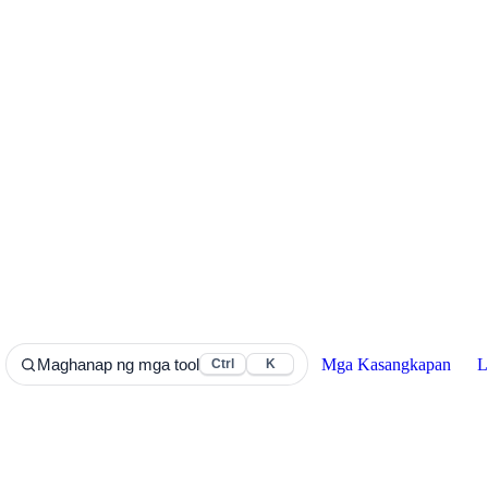
Mga Kasangkapan
L
Maghanap ng mga tool
Ctrl
K