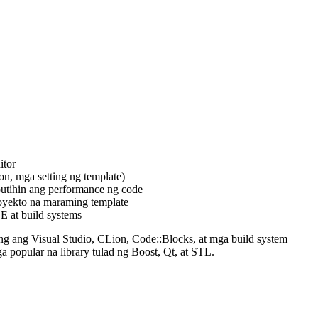
itor
n, mga setting ng template)
butihin ang performance ng code
oyekto na maraming template
E at build systems
ang Visual Studio, CLion, Code::Blocks, at mga build system
opular na library tulad ng Boost, Qt, at STL.