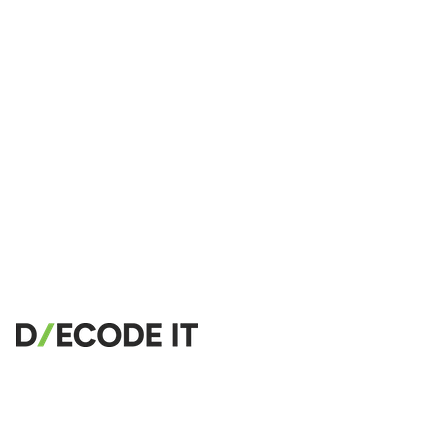
🔗
Related Tools
📝
Code Formatters & Beautifiers
🔧 TOOLS
HTML Beautifier
CSS Beautifier
JavaScript Beautifier