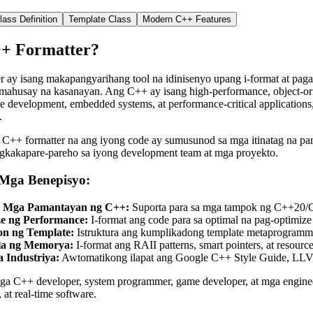
lass Definition
Template Class
Modern C++ Features
+ Formatter?
 ay isang makapangyarihang tool na idinisenyo upang i-format at pag
ahusay na kasanayan. Ang C++ ay isang high-performance, object-ori
development, embedded systems, at performance-critical applications
.
g C++ formatter na ang iyong code ay sumusunod sa mga itinatag na 
agkakapare-pareho sa iyong development team at mga proyekto.
Mga Benepisyo:
 Mga Pamantayan ng C++:
Suporta para sa mga tampok ng C++20/C+
ze ng Performance:
I-format ang code para sa optimal na pag-optimiz
on ng Template:
Istruktura ang kumplikadong template metaprogrammi
a ng Memorya:
I-format ang RAII patterns, smart pointers, at resou
 Industriya:
Awtomatikong ilapat ang Google C++ Style Guide, LLV
ga C++ developer, system programmer, game developer, at mga enginee
at real-time software.