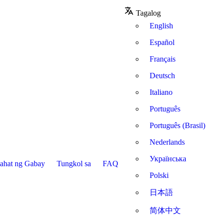
Tagalog
English
Español
Français
Deutsch
Italiano
Português
Português (Brasil)
Nederlands
Українська
ahat ng Gabay
Tungkol sa
FAQ
Polski
日本語
简体中文