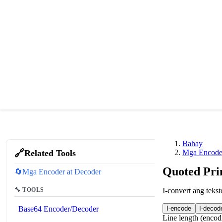
Bahay
🔗
Related Tools
Mga Encoder
Quoted Pri
🔄
Mga Encoder at Decoder
🔧 TOOLS
I-convert ang teks
Base64 Encoder/Decoder
I-encode
I-decod
Line length (encod