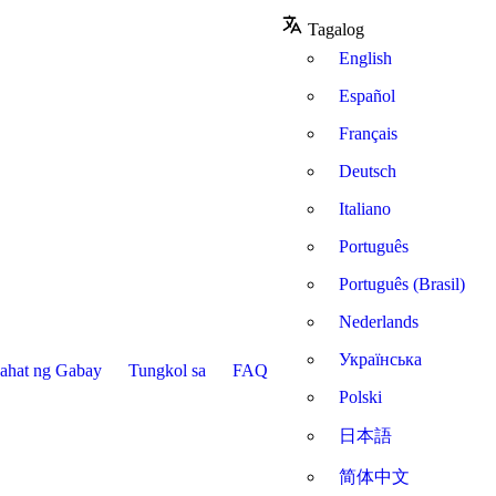
Tagalog
English
Español
Français
Deutsch
Italiano
Português
Português (Brasil)
Nederlands
Українська
ahat ng Gabay
Tungkol sa
FAQ
Polski
日本語
简体中文