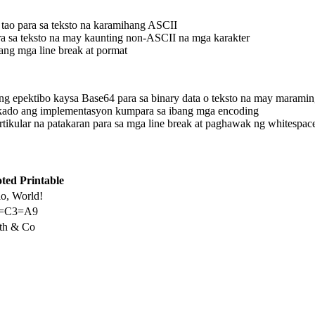
tao para sa teksto na karamihang ASCII
ra sa teksto na may kaunting non-ASCII na mga karakter
 ang mga line break at pormat
g epektibo kaysa Base64 para sa binary data o teksto na may maramin
ado ang implementasyon kumpara sa ibang mga encoding
ikular na patakaran para sa mga line break at paghawak ng whitespac
ted Printable
lo, World!
f=C3=A9
th & Co