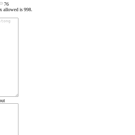
76
x allowed is 998.
put