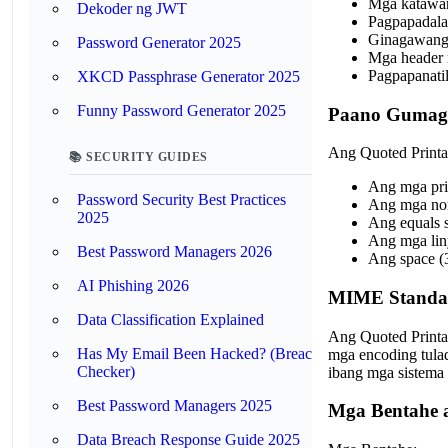
Mga katawan
Dekoder ng JWT
Pagpapadala 
Ginagawang m
Password Generator 2025
Mga header 
Pagpapanatil
XKCD Passphrase Generator 2025
Funny Password Generator 2025
Paano Gumaga
Ang Quoted Printa
📚 SECURITY GUIDES
Ang mga prin
Password Security Best Practices
Ang mga non-
2025
Ang equals 
Ang mga liny
Best Password Managers 2026
Ang space (3
AI Phishing 2026
MIME Standa
Data Classification Explained
Ang Quoted Printa
Has My Email Been Hacked? (Breach
mga encoding tula
Checker)
ibang mga sistema 
Best Password Managers 2025
Mga Bentahe a
Data Breach Response Guide 2025