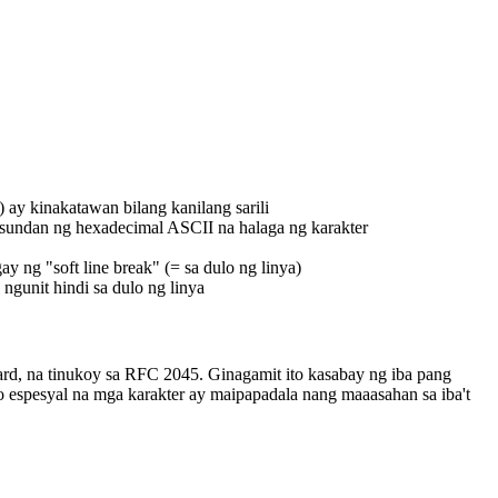
ay kinakatawan bilang kanilang sarili
nusundan ng hexadecimal ASCII na halaga ng karakter
y ng "soft line break" (= sa dulo ng linya)
 ngunit hindi sa dulo ng linya
rd, na tinukoy sa RFC 2045. Ginagamit ito kasabay ng iba pang
espesyal na mga karakter ay maipapadala nang maaasahan sa iba't