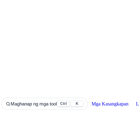
Mga Kasangkapan
L
Maghanap ng mga tool
Ctrl
K