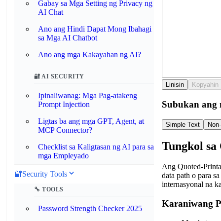
Gabay sa Mga Setting ng Privacy ng
AI Chat
Ano ang Hindi Dapat Mong Ibahagi
sa Mga AI Chatbot
Ano ang mga Kakayahan ng AI?
🔐 AI SECURITY
Linisin
Kopyahin
Ipinaliwanag: Mga Pag-atakeng
Subukan ang 
Prompt Injection
Ligtas ba ang mga GPT, Agent, at
Simple Text
Non
MCP Connector?
Tungkol sa
Checklist sa Kaligtasan ng AI para sa
mga Empleyado
Ang Quoted-Printab
🔐
Security Tools
data path o para s
internasyonal na ka
🔧 TOOLS
Karaniwang P
Password Strength Checker 2025