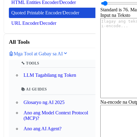
HTML Entities Encoder/Decoder
Standard is 76. Ma
Quoted Printable Encoder/Decoder
Input na Teksto
URL Encoder/Decoder
All Tools
🤖
Mga Tool at Gabay sa AI
🔧 TOOLS
LLM Tagabilang ng Token
📚 AI GUIDES
Na-encode na Out
Glosaryo ng AI 2025
Ano ang Model Context Protocol
(MCP)?
Ano ang AI Agent?