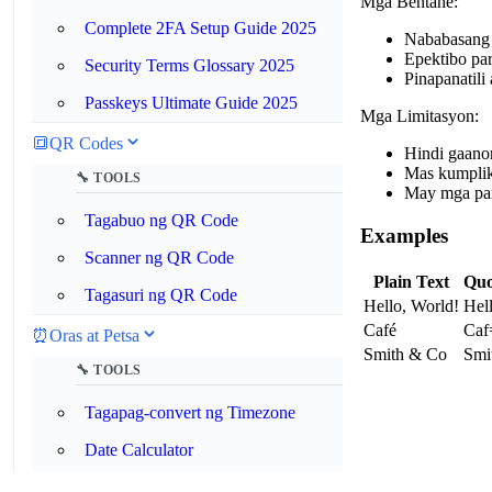
Mga Bentahe:
Complete 2FA Setup Guide 2025
Nababasang 
Epektibo pa
Security Terms Glossary 2025
Pinapanatili
Passkeys Ultimate Guide 2025
Mga Limitasyon:
🔳
QR Codes
Hindi gaanon
Mas kumplik
🔧 TOOLS
May mga part
Tagabuo ng QR Code
Examples
Scanner ng QR Code
Plain Text
Quo
Tagasuri ng QR Code
Hello, World!
Hel
Café
Ca
⏰
Oras at Petsa
Smith & Co
Smi
🔧 TOOLS
Tagapag-convert ng Timezone
Date Calculator
Kalkulador ng mga Araw mula sa