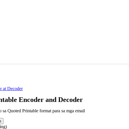
 at Decoder
ntable Encoder and Decoder
to sa Quoted Printable format para sa mga email
e
ing)