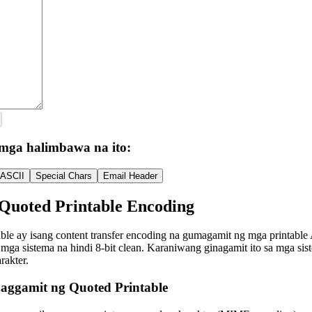
mga halimbawa na ito:
-ASCII
Special Chars
Email Header
 Quoted Printable Encoding
le ay isang content transfer encoding na gumagamit ng mga printable A
a mga sistema na hindi 8-bit clean. Karaniwang ginagamit ito sa mga 
rakter.
aggamit ng Quoted Printable