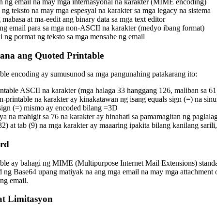
 ng email na may mga internasyonal na karakter (MIME encoding)
ng teksto na may mga espesyal na karakter sa mga legacy na sistema
abasa at ma-eedit ang binary data sa mga text editor
ng email para sa mga non-ASCII na karakter (medyo ibang format)
i ng pormat ng teksto sa mga mensahe ng email
na ang Quoted Printable
ble encoding ay sumusunod sa mga pangunahing patakarang ito:
table ASCII na karakter (mga halaga 33 hanggang 126, maliban sa 61) 
printable na karakter ay kinakatawan ng isang equals sign (=) na si
sign (=) mismo ay encoded bilang =3D
a na mahigit sa 76 na karakter ay hinahati sa pamamagitan ng paglalaga
2) at tab (9) na mga karakter ay maaaring ipakita bilang kanilang sarili,
rd
ble ay bahagi ng MIME (Multipurpose Internet Mail Extensions) standa
d ng Base64 upang matiyak na ang mga email na may mga attachment o 
ng email.
t Limitasyon