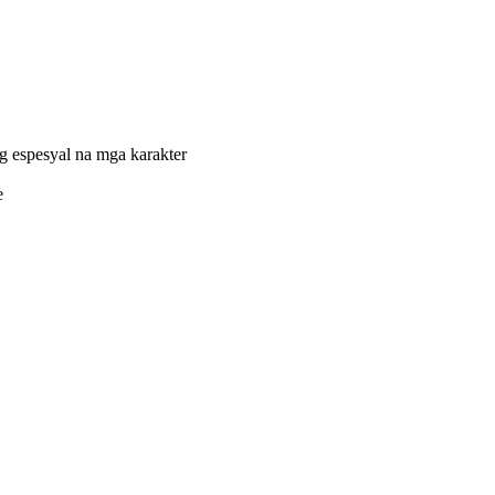
g espesyal na mga karakter
e