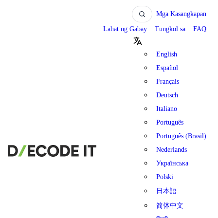
Mga Kasangkapan
Lahat ng Gabay
Tungkol sa
FAQ
English
Español
Français
Deutsch
Italiano
Português
Português (Brasil)
Nederlands
Українська
Polski
日本語
简体中文