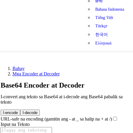
हिन्दी
Bahasa Indonesia
Tiếng Việt
Türkçe
한국어
Ελληνικά
Bahay
Mga Encoder at Decoder
Base64 Encoder at Decoder
I-convert ang teksto sa Base64 at i-decode ang Base64 pabalik sa
teksto
I-encode
I-decode
URL-safe na encoding (gamitin ang - at _ sa halip na + at /)
Input na Teksto