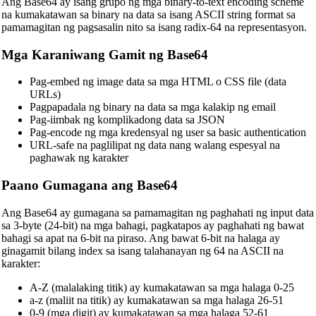
Ang Base64 ay isang grupo ng mga binary-to-text encoding scheme
na kumakatawan sa binary na data sa isang ASCII string format sa
pamamagitan ng pagsasalin nito sa isang radix-64 na representasyon.
Mga Karaniwang Gamit ng Base64
Pag-embed ng image data sa mga HTML o CSS file (data
URLs)
Pagpapadala ng binary na data sa mga kalakip ng email
Pag-iimbak ng komplikadong data sa JSON
Pag-encode ng mga kredensyal ng user sa basic authentication
URL-safe na paglilipat ng data nang walang espesyal na
paghawak ng karakter
Paano Gumagana ang Base64
Ang Base64 ay gumagana sa pamamagitan ng paghahati ng input data
sa 3-byte (24-bit) na mga bahagi, pagkatapos ay paghahati ng bawat
bahagi sa apat na 6-bit na piraso. Ang bawat 6-bit na halaga ay
ginagamit bilang index sa isang talahanayan ng 64 na ASCII na
karakter:
A-Z (malalaking titik) ay kumakatawan sa mga halaga 0-25
a-z (maliit na titik) ay kumakatawan sa mga halaga 26-51
0-9 (mga digit) ay kumakatawan sa mga halaga 52-61