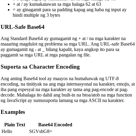
+ at / ay kumakatawan sa mga halaga 62 at 63
= ay ginagamit para sa padding kapag ang haba ng input ay
hindi multiple ng 3 bytes
URL-Safe Base64
Ang Standard Base64 ay gumagamit ng + at / na mga karakter na
maaaring magdulot ng problema sa mga URL. Ang URL-safe Base64
ay gumagamit ng - at _ bilang kapalit, kaya angkop ito para sa
paggamit sa mga URL at mga pangalan ng file.
Suporta sa Character Encoding
Ang aming Base64 tool ay maayos na humahawak ng UTF-8
encoding, na tinitiyak na ang mga internasyonal na karakter, emojis, at
iba pang espesyal na mga karakter ay tama ang pag-encode at pag-
decode. Mahalaga ito dahil ang built-in na btoa/atob na mga function
ng JavaScript ay sumusuporta lamang sa mga ASCII na karakter.
Examples
Plain Text
Base64 Encoded
Hello
SGVsbG8=