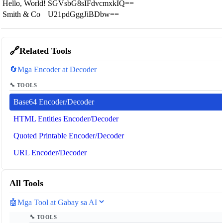
Hello, World!
SGVsbG8sIFdvcmxkIQ==
Smith & Co
U21pdGggJiBDbw==
🔗
Related Tools
🔄
Mga Encoder at Decoder
🔧 TOOLS
Base64 Encoder/Decoder
HTML Entities Encoder/Decoder
Quoted Printable Encoder/Decoder
URL Encoder/Decoder
All Tools
🤖
Mga Tool at Gabay sa AI
🔧 TOOLS