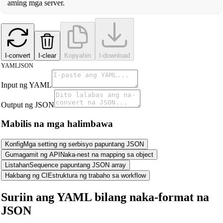
aming mga server.
I-convert
I-clear
Kopyahin
I-download
YAML
JSON
Input ng YAML
Output ng JSON
Mabilis na mga halimbawa
Konfig
Mga setting ng serbisyo papuntang JSON
Gumagamit ng API
Naka-nest na mapping sa object
Listahan
Sequence papuntang JSON array
Hakbang ng CI
Estruktura ng trabaho sa workflow
Suriin ang YAML bilang naka-format na
JSON