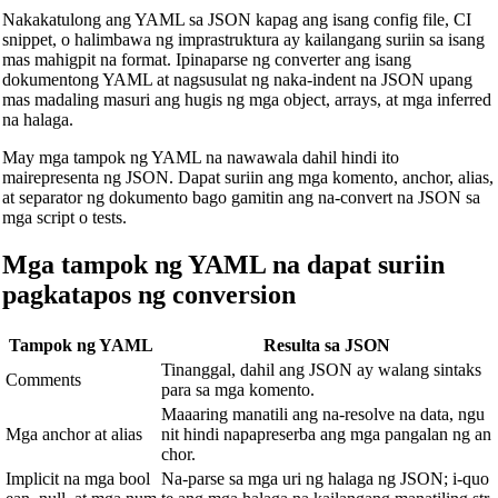
🔗
Related Tools
Nakakatulong ang YAML sa JSON kapag ang isang config file, CI
snippet, o halimbawa ng imprastruktura ay kailangang suriin sa isang
📐
Unit Converters
mas mahigpit na format. Ipinaparse ng converter ang isang
dokumentong YAML at nagsusulat ng naka-indent na JSON upang
🔧 TOOLS
mas madaling masuri ang hugis ng mga object, arrays, at mga inferred
na halaga.
Length Converter
May mga tampok ng YAML na nawawala dahil hindi ito
Tagapagsalin ng Timbang
mairepresenta ng JSON. Dapat suriin ang mga komento, anchor, alias,
at separator ng dokumento bago gamitin ang na-convert na JSON sa
Tagapagsalin ng Temperatura
mga script o tests.
Tagapagsalin ng Dami
Mga tampok ng YAML na dapat suriin
Tagapagsalin ng Tuyong Dami
pagkatapos ng conversion
Tagapagsalin ng Lawak
Tampok ng YAML
Resulta sa JSON
Tagapagsalin ng Enerhiya
Tinanggal, dahil ang JSON ay walang sintaks
Comments
Tagapagsalin ng Imbakan ng Data
para sa mga komento.
Maaaring manatili ang na-resolve na data, ngu
Tagapagsalin ng Konsumo ng Panggatong
Mga anchor at alias
nit hindi napapreserba ang mga pangalan ng an
chor.
Tagapagsalin ng Kapangyarihan
Implicit na mga bool
Na-parse sa mga uri ng halaga ng JSON; i-quo