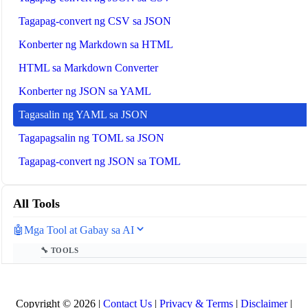
Tagapag-convert ng CSV sa JSON
Konberter ng Markdown sa HTML
HTML sa Markdown Converter
Konberter ng JSON sa YAML
Tagasalin ng YAML sa JSON
Tagapagsalin ng TOML sa JSON
Tagapag-convert ng JSON sa TOML
All Tools
🤖
Mga Tool at Gabay sa AI
🔧 TOOLS
LLM Tagabilang ng Token
📚 AI GUIDES
Copyright © 2026 |
Contact Us
|
Privacy & Terms
|
Disclaimer
|