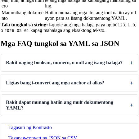
ean, null, at mga num
te ang mga halaga na kailangang manatiling str
Tagapagsalin ng Presyon
ero
ing.
Tagapagsalin ng Bilis
Maramihang dokume
Hatiin muna ang mga ito; ang tool na ito ay nil
nto
ayon para sa iisang dokumentong YAML.
Tagapagsalin ng Oras
Tala tungkol sa string:
i-quote ang mga halaga gaya ng
,
,
00123
1.0
o
kapag mahalaga ang eksaktong teksto.
2026-05-01
Binary/Hex/Decimal Converter
Mga FAQ tungkol sa YAML sa JSON
Morse Code Translator
Number to Words Converter
Bakit naging boolean, numero, o null ang isang halaga?
Generator ng Paurong na Teksto
Text Case Converter
Ligtas bang i-convert ang mga anchor at alias?
Tagapag-convert ng slug sa pamagat
Tagapag-convert ng Pamagat sa Slug
Bakit dapat munang hatiin ang mult-dokumentong
Tagapagsubok ng Regex
YAML?
Tagapag-convert ng Kulay
Tagasuri ng Kontrasto
Tagapag-convert ng JSON sa CSV