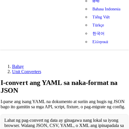
हिन्दी
Bahasa Indonesia
Tiếng Việt
Türkçe
한국어
Ελληνικά
Bahay
Unit Converters
I-convert ang YAML sa naka-format na
JSON
I-parse ang isang YAML na dokumento at suriin ang hugis ng JSON
bago ito gamitin sa mga API, script, fixture, o pag-migrate ng config.
Lahat ng pag-convert ng data ay ginagawa nang lokal sa iyong
browser. Walang JSON, CSV, YAML, o XML ang ipinapadala sa