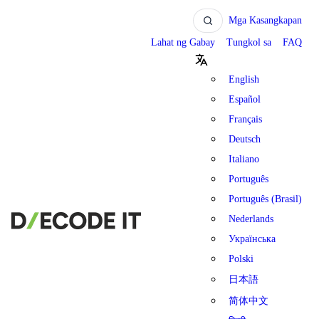
Mga Kasangkapan
Lahat ng Gabay
Tungkol sa
FAQ
English
Español
Français
Deutsch
Italiano
Português
Português (Brasil)
Nederlands
Українська
Polski
日本語
简体中文