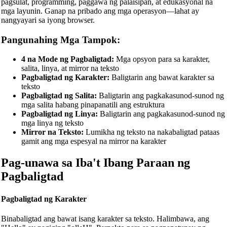
pagsulat, programming, paggawa ng palaisipan, at edukasyonal na
mga layunin. Ganap na pribado ang mga operasyon—lahat ay
nangyayari sa iyong browser.
Pangunahing Mga Tampok:
4 na Mode ng Pagbaligtad:
Mga opsyon para sa karakter,
salita, linya, at mirror na teksto
Pagbaligtad ng Karakter:
Baligtarin ang bawat karakter sa
teksto
Pagbaligtad ng Salita:
Baligtarin ang pagkakasunod-sunod ng
mga salita habang pinapanatili ang estruktura
Pagbaligtad ng Linya:
Baligtarin ang pagkakasunod-sunod ng
mga linya ng teksto
Mirror na Teksto:
Lumikha ng teksto na nakabaligtad pataas
gamit ang mga espesyal na mirror na karakter
Pag-unawa sa Iba't Ibang Paraan ng
Pagbaligtad
Pagbaligtad ng Karakter
Binabaligtad ang bawat isang karakter sa teksto. Halimbawa, ang