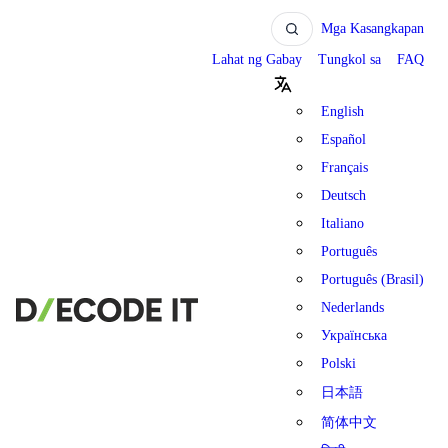
Mga Kasangkapan
Lahat ng Gabay
Tungkol sa
FAQ
English
Español
Français
Deutsch
Italiano
Português
Português (Brasil)
Nederlands
Українська
Polski
日本語
简体中文