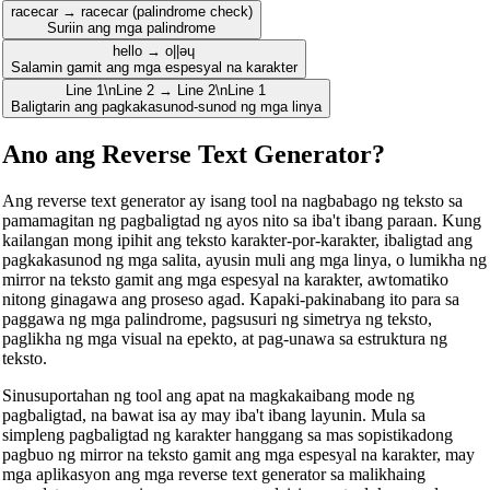
racecar → racecar (palindrome check)
Suriin ang mga palindrome
hello → o||ǝɥ
Salamin gamit ang mga espesyal na karakter
Line 1\nLine 2 → Line 2\nLine 1
Baligtarin ang pagkakasunod-sunod ng mga linya
Ano ang Reverse Text Generator?
Ang reverse text generator ay isang tool na nagbabago ng teksto sa
pamamagitan ng pagbaligtad ng ayos nito sa iba't ibang paraan. Kung
kailangan mong ipihit ang teksto karakter-por-karakter, ibaligtad ang
pagkakasunod ng mga salita, ayusin muli ang mga linya, o lumikha ng
mirror na teksto gamit ang mga espesyal na karakter, awtomatiko
nitong ginagawa ang proseso agad. Kapaki-pakinabang ito para sa
paggawa ng mga palindrome, pagsusuri ng simetrya ng teksto,
paglikha ng mga visual na epekto, at pag-unawa sa estruktura ng
teksto.
Sinusuportahan ng tool ang apat na magkakaibang mode ng
pagbaligtad, na bawat isa ay may iba't ibang layunin. Mula sa
simpleng pagbaligtad ng karakter hanggang sa mas sopistikadong
pagbuo ng mirror na teksto gamit ang mga espesyal na karakter, may
mga aplikasyon ang mga reverse text generator sa malikhaing