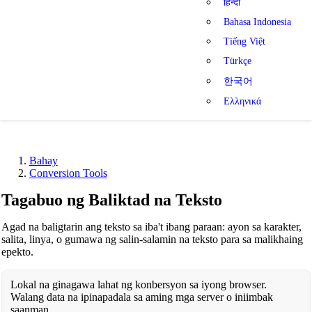
हिन्दी
Bahasa Indonesia
Tiếng Việt
Türkçe
한국어
Ελληνικά
Bahay
Conversion Tools
Tagabuo ng Baliktad na Teksto
Agad na baligtarin ang teksto sa iba't ibang paraan: ayon sa karakter,
salita, linya, o gumawa ng salin-salamin na teksto para sa malikhaing
epekto.
Lokal na ginagawa lahat ng konbersyon sa iyong browser.
Walang data na ipinapadala sa aming mga server o iniimbak
saanman.