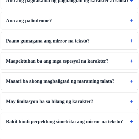
Ano ang pagkakaiba ng pagbaligtad ng karakter at salita?
🔗
Related Tools
📐
Unit Converters
Ano ang palindrome?
🔧 TOOLS
Length Converter
Paano gumagana ang mirror na teksto?
Tagapagsalin ng Timbang
Tagapagsalin ng Temperatura
Maapektuhan ba ang mga espesyal na karakter?
Tagapagsalin ng Dami
Tagapagsalin ng Tuyong Dami
Maaari ba akong magbaligtad ng maraming talata?
Tagapagsalin ng Lawak
Tagapagsalin ng Enerhiya
May limitasyon ba sa bilang ng karakter?
Tagapagsalin ng Imbakan ng Data
Tagapagsalin ng Konsumo ng Panggatong
Bakit hindi perpektong simetriko ang mirror na teksto?
Tagapagsalin ng Kapangyarihan