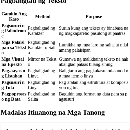
Pagbaligtad ng Teksto
Gamitin Ang
Method
Purpose
Kaso
Pagsusuri n
Pagbaligtad ng
Suriin kung ang teksto ay binabasa na
g Palindrom
Karakter
ng magkapareho pasulong at paatras
e
Mga Palaisi
Pagbaligtad ng
Lumikha ng mga laro ng salita at nilal
pan sa Tekst
Karakter o Salit
amang palaisipan
o
a
Mga Visual
Mirror na Tekst
Gumawa ng malikhaing teksto na nak
na Epekto
o
abaligtad pataas bilang sining
Pag-aayos n
Pagbaligtad ng
Baligtarin ang pagkakasunod-sunod n
g Listahan
Linya
g mga item o linya
Pagsusuri n
Pagbaligtad ng
Pag-aralan ang estruktura at komposis
g Tula
Linya
yon ng tula
Pagpoproses
Pagbaligtad ng
Baguhin ang format ng data para sa p
o ng Data
Salita
agsusuri
Madalas Itinanong na Mga Tanong