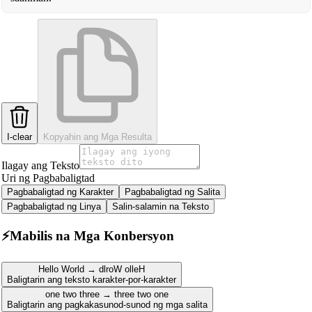
I-clear
Kopyahin ang Mga Resulta
Ilagay ang Teksto
Uri ng Pagbabaligtad
Pagbabaligtad ng Karakter
Pagbabaligtad ng Salita
Pagbabaligtad ng Linya
Salin-salamin na Teksto
⚡
Mabilis na Mga Konbersyon
Hello World → dlroW olleH
Baligtarin ang teksto karakter-por-karakter
one two three → three two one
Baligtarin ang pagkakasunod-sunod ng mga salita