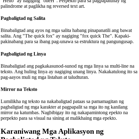
"Hello" ay nagiging "olleH". Perpekto para sa pagpapatunay ng
palindrome at paglikha ng reversed text art.
Pagbaligtad ng Salita
Binabaligtad ang ayos ng mga salita habang pinapanatili ang bawat
salita. Ang "The quick fox" ay nagiging "fox quick The". Kapaki-
pakinabang para sa ibang pag-unawa sa estruktura ng pangungusap.
Pagbaligtad ng Linya
Binabaligtad ang pagkakasunod-sunod ng mga linya sa multi-line na
teksto. Ang huling linya ay nagiging unang linya. Nakakatulong ito sa
pag-aayos muli ng mga listahan at taludturan.
Mirror na Teksto
Lumilikha ng teksto na nakabaligtad pataas sa pamamagitan ng
pagbaligtad ng mga karakter at pagpapalit sa mga ito ng kanilang
mirror na katumbas. Nagbibigay ito ng nakapamintong epekto na
perpekto para sa visual na sining at malikhaing mga epekto.
Karaniwang Mga Aplikasyon ng