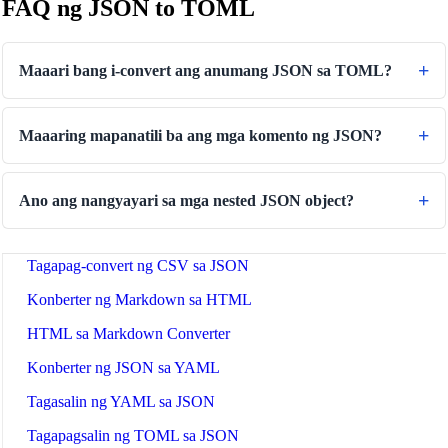
FAQ ng JSON to TOML
Text Case Converter
Tagapag-convert ng slug sa pamagat
Maaari bang i-convert ang anumang JSON sa TOML?
Tagapag-convert ng Pamagat sa Slug
Tagapagsubok ng Regex
Maaaring mapanatili ba ang mga komento ng JSON?
Tagapag-convert ng Kulay
Tagasuri ng Kontrasto
Ano ang nangyayari sa mga nested JSON object?
Tagapag-convert ng JSON sa CSV
Tagapag-convert ng CSV sa JSON
Konberter ng Markdown sa HTML
HTML sa Markdown Converter
Konberter ng JSON sa YAML
Tagasalin ng YAML sa JSON
Tagapagsalin ng TOML sa JSON