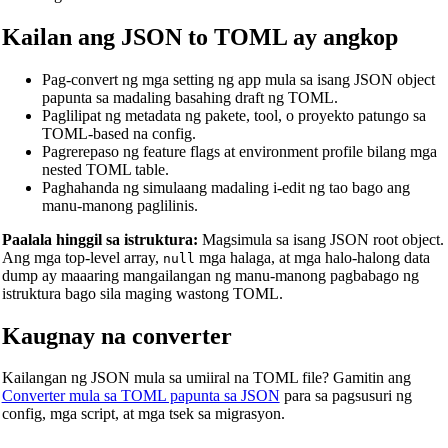
Kailan ang JSON to TOML ay angkop
Tagapagsalin ng Tuyong Dami
Tagapagsalin ng Lawak
Pag-convert ng mga setting ng app mula sa isang JSON object
papunta sa madaling basahing draft ng TOML.
Tagapagsalin ng Enerhiya
Paglilipat ng metadata ng pakete, tool, o proyekto patungo sa
TOML-based na config.
Tagapagsalin ng Imbakan ng Data
Pagrerepaso ng feature flags at environment profile bilang mga
nested TOML table.
Tagapagsalin ng Konsumo ng Panggatong
Paghahanda ng simulaang madaling i-edit ng tao bago ang
Tagapagsalin ng Kapangyarihan
manu-manong paglilinis.
Tagapagsalin ng Presyon
Paalala hinggil sa istruktura:
Magsimula sa isang JSON root object.
Ang mga top-level array,
mga halaga, at mga halo-halong data
null
Tagapagsalin ng Bilis
dump ay maaaring mangailangan ng manu-manong pagbabago ng
istruktura bago sila maging wastong TOML.
Tagapagsalin ng Oras
Kaugnay na converter
Binary/Hex/Decimal Converter
Morse Code Translator
Kailangan ng JSON mula sa umiiral na TOML file? Gamitin ang
Converter mula sa TOML papunta sa JSON
para sa pagsusuri ng
Number to Words Converter
config, mga script, at mga tsek sa migrasyon.
Generator ng Paurong na Teksto