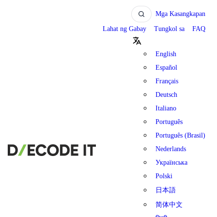
Mga Kasangkapan
Lahat ng Gabay
Tungkol sa
FAQ
English
Español
Français
Deutsch
Italiano
Português
Português (Brasil)
Nederlands
Українська
Polski
日本語
简体中文