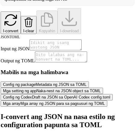
I-convert
I-clear
Kopyahin
I-download
JSON
TOML
Input ng JSON
Output ng TOML
Mabilis na mga halimbawa
Config ng package
Metadata ng JSON sa TOML
Mga setting ng app
Naka-nest na JSON object sa TOML
Config ng Codex
Draft na JSON sa OpenAI Codex config.toml
Mga array
Mga array ng JSON para sa pagsusuri ng TOML
I-convert ang JSON na nasa estilo ng
configuration papunta sa TOML