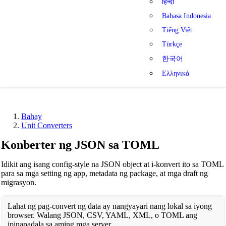
हिन्दी
Bahasa Indonesia
Tiếng Việt
Türkçe
한국어
Ελληνικά
Bahay
Unit Converters
Konberter ng JSON sa TOML
Idikit ang isang config-style na JSON object at i-konvert ito sa TOML
para sa mga setting ng app, metadata ng package, at mga draft ng
migrasyon.
Lahat ng pag-convert ng data ay nangyayari nang lokal sa iyong
browser. Walang JSON, CSV, YAML, XML, o TOML ang
ipinapadala sa aming mga server.