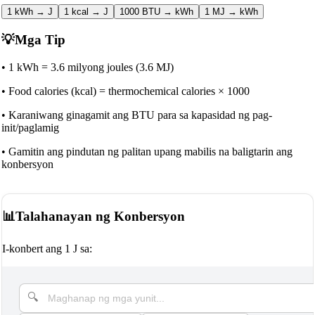
1 kWh → J
1 kcal → J
1000 BTU → kWh
1 MJ → kWh
💡
Mga Tip
•
1 kWh = 3.6 milyong joules (3.6 MJ)
•
Food calories (kcal) = thermochemical calories × 1000
•
Karaniwang ginagamit ang BTU para sa kapasidad ng pag-
init/paglamig
•
Gamitin ang pindutan ng palitan upang mabilis na baligtarin ang
konbersyon
📊
Talahanayan ng Konbersyon
I-konbert ang 1 J sa: