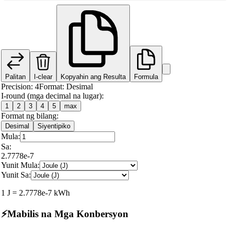
Palitan
I-clear
Kopyahin ang Resulta
Formula
Precision
:
4
Format
:
Desimal
I-round (mga decimal na lugar):
1
2
3
4
5
max
Format ng bilang:
Desimal
Siyentipiko
Mula:
Sa:
2.7778e-7
Yunit Mula:
Yunit Sa:
1
J
=
2.7778e-7
kWh
⚡
Mabilis na Mga Konbersyon