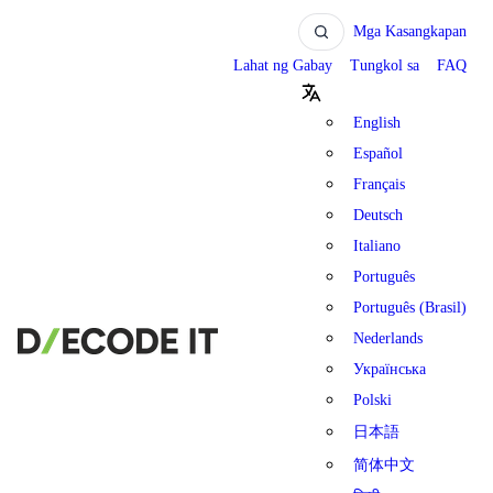
Mga Kasangkapan
Lahat ng Gabay
Tungkol sa
FAQ
English
Español
Français
Deutsch
Italiano
Português
Português (Brasil)
Nederlands
Українська
Polski
日本語
简体中文