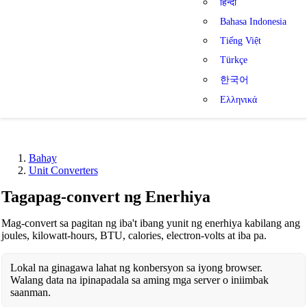
हिन्दी
Bahasa Indonesia
Tiếng Việt
Türkçe
한국어
Ελληνικά
Bahay
Unit Converters
Tagapag-convert ng Enerhiya
Mag-convert sa pagitan ng iba't ibang yunit ng enerhiya kabilang ang
joules, kilowatt-hours, BTU, calories, electron-volts at iba pa.
Lokal na ginagawa lahat ng konbersyon sa iyong browser.
Walang data na ipinapadala sa aming mga server o iniimbak
saanman.