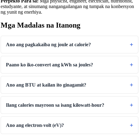
Perpekto Para sa:
Mga physicist, engineer, electrician, nutritionist,
estudyante, at sinumang nangangailangan ng tumpak na konbersyon
ng yunit ng enerhiya.
Mga Madalas na Itanong
Ano ang pagkakaiba ng joule at calorie?
Paano ko iko-convert ang kWh sa joules?
Ano ang BTU at kailan ito ginagamit?
Ilang calories mayroon sa isang kilowatt-hour?
🔗
Related Tools
Ano ang electron-volt (eV)?
📐
Unit Converters
🔧 TOOLS