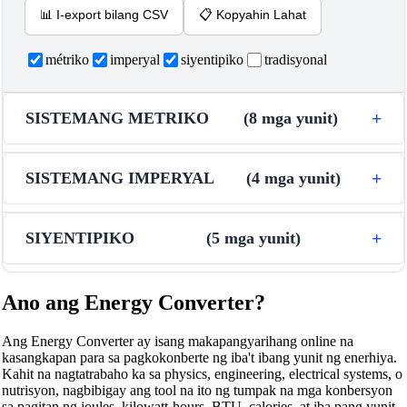
📊
I-export bilang CSV
📋
Kopyahin Lahat
métriko
imperyal
siyentipiko
tradisyonal
SISTEMANG METRIKO
(
8
mga yunit
)
SISTEMANG IMPERYAL
(
4
mga yunit
)
SIYENTIPIKO
(
5
mga yunit
)
Ano ang Energy Converter?
Ang Energy Converter ay isang makapangyarihang online na
kasangkapan para sa pagkokonberte ng iba't ibang yunit ng enerhiya.
Kahit na nagtatrabaho ka sa physics, engineering, electrical systems, o
nutrisyon, nagbibigay ang tool na ito ng tumpak na mga konbersyon
sa pagitan ng joules, kilowatt-hours, BTU, calories, at iba pang yunit