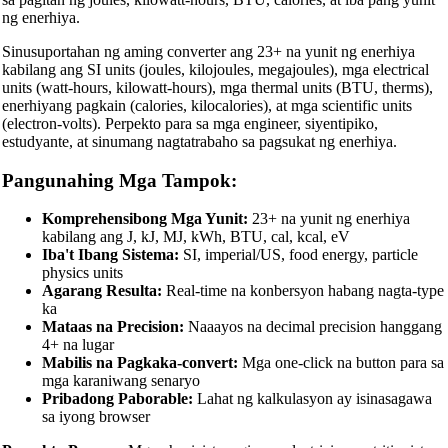
ng enerhiya.
Sinusuportahan ng aming converter ang 23+ na yunit ng enerhiya
kabilang ang SI units (joules, kilojoules, megajoules), mga electrical
units (watt-hours, kilowatt-hours), mga thermal units (BTU, therms),
enerhiyang pagkain (calories, kilocalories), at mga scientific units
(electron-volts). Perpekto para sa mga engineer, siyentipiko,
estudyante, at sinumang nagtatrabaho sa pagsukat ng enerhiya.
Pangunahing Mga Tampok:
Komprehensibong Mga Yunit:
23+ na yunit ng enerhiya
kabilang ang J, kJ, MJ, kWh, BTU, cal, kcal, eV
Iba't Ibang Sistema:
SI, imperial/US, food energy, particle
physics units
Agarang Resulta:
Real-time na konbersyon habang nagta-type
ka
Mataas na Precision:
Naaayos na decimal precision hanggang
4+ na lugar
Mabilis na Pagkaka-convert:
Mga one-click na button para sa
mga karaniwang senaryo
Pribadong Paborable:
Lahat ng kalkulasyon ay isinasagawa
sa iyong browser