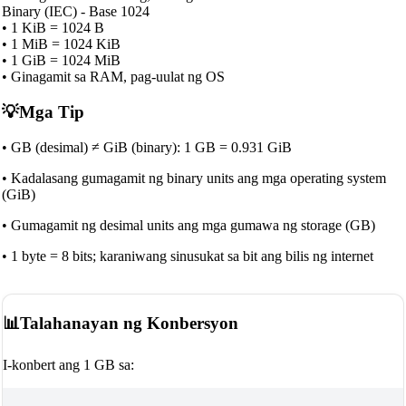
Binary (IEC) - Base 1024
•
1 KiB = 1024 B
•
1 MiB = 1024 KiB
•
1 GiB = 1024 MiB
•
Ginagamit sa RAM, pag-uulat ng OS
💡
Mga Tip
•
GB (desimal) ≠ GiB (binary): 1 GB = 0.931 GiB
•
Kadalasang gumagamit ng binary units ang mga operating system
(GiB)
•
Gumagamit ng desimal units ang mga gumawa ng storage (GB)
•
1 byte = 8 bits; karaniwang sinusukat sa bit ang bilis ng internet
📊
Talahanayan ng Konbersyon
I-konbert ang 1 GB sa: