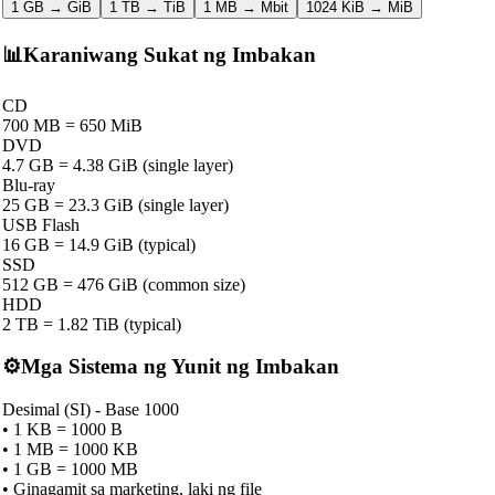
1 GB → GiB
1 TB → TiB
1 MB → Mbit
1024 KiB → MiB
📊
Karaniwang Sukat ng Imbakan
CD
700 MB = 650 MiB
DVD
4.7 GB = 4.38 GiB (single layer)
Blu-ray
25 GB = 23.3 GiB (single layer)
USB Flash
16 GB = 14.9 GiB (typical)
SSD
512 GB = 476 GiB (common size)
HDD
2 TB = 1.82 TiB (typical)
⚙️
Mga Sistema ng Yunit ng Imbakan
Desimal (SI) - Base 1000
•
1 KB = 1000 B
•
1 MB = 1000 KB
•
1 GB = 1000 MB
•
Ginagamit sa marketing, laki ng file