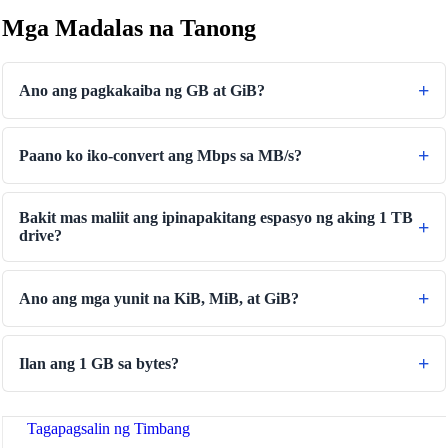
Mga Madalas na Tanong
Ano ang pagkakaiba ng GB at GiB?
Paano ko iko-convert ang Mbps sa MB/s?
Bakit mas maliit ang ipinapakitang espasyo ng aking 1 TB
drive?
🔗
Related Tools
Ano ang mga yunit na KiB, MiB, at GiB?
📐
Unit Converters
Ilan ang 1 GB sa bytes?
🔧 TOOLS
Length Converter
Tagapagsalin ng Timbang