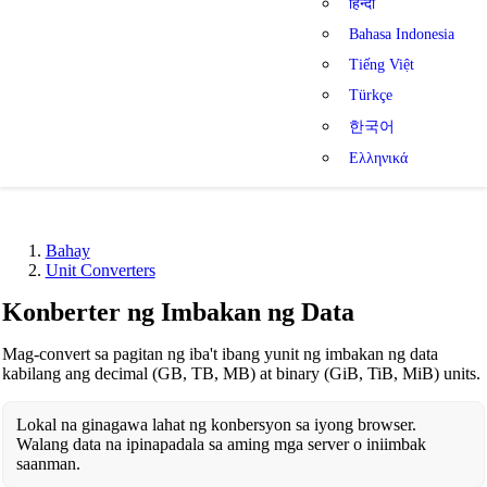
हिन्दी
Bahasa Indonesia
Tiếng Việt
Türkçe
한국어
Ελληνικά
Bahay
Unit Converters
Konberter ng Imbakan ng Data
Mag-convert sa pagitan ng iba't ibang yunit ng imbakan ng data
kabilang ang decimal (GB, TB, MB) at binary (GiB, TiB, MiB) units.
Lokal na ginagawa lahat ng konbersyon sa iyong browser.
Walang data na ipinapadala sa aming mga server o iniimbak
saanman.