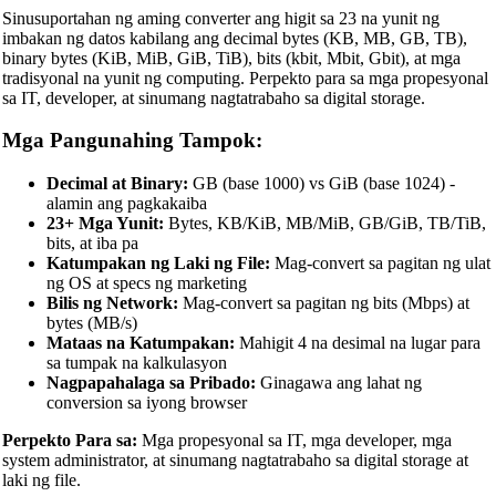
Sinusuportahan ng aming converter ang higit sa 23 na yunit ng
imbakan ng datos kabilang ang decimal bytes (KB, MB, GB, TB),
binary bytes (KiB, MiB, GiB, TiB), bits (kbit, Mbit, Gbit), at mga
tradisyonal na yunit ng computing. Perpekto para sa mga propesyonal
sa IT, developer, at sinumang nagtatrabaho sa digital storage.
Mga Pangunahing Tampok:
Decimal at Binary:
GB (base 1000) vs GiB (base 1024) -
alamin ang pagkakaiba
23+ Mga Yunit:
Bytes, KB/KiB, MB/MiB, GB/GiB, TB/TiB,
bits, at iba pa
Katumpakan ng Laki ng File:
Mag-convert sa pagitan ng ulat
ng OS at specs ng marketing
Bilis ng Network:
Mag-convert sa pagitan ng bits (Mbps) at
bytes (MB/s)
Mataas na Katumpakan:
Mahigit 4 na desimal na lugar para
sa tumpak na kalkulasyon
Nagpapahalaga sa Pribado:
Ginagawa ang lahat ng
conversion sa iyong browser
Perpekto Para sa:
Mga propesyonal sa IT, mga developer, mga
system administrator, at sinumang nagtatrabaho sa digital storage at
laki ng file.