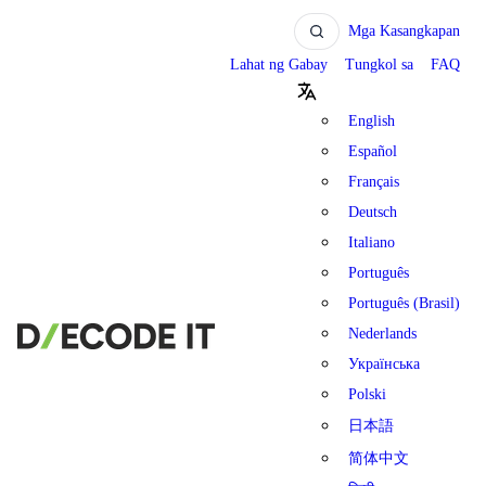
Mga Kasangkapan
Lahat ng Gabay
Tungkol sa
FAQ
English
Español
Français
Deutsch
Italiano
Português
Português (Brasil)
Nederlands
Українська
Polski
日本語
简体中文