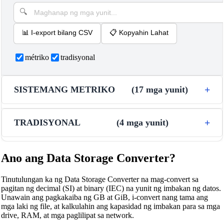
📊
I-export bilang CSV
📋
Kopyahin Lahat
métriko
tradisyonal
SISTEMANG METRIKO
(
17
mga yunit
)
TRADISYONAL
(
4
mga yunit
)
Ano ang Data Storage Converter?
Tinutulungan ka ng Data Storage Converter na mag-convert sa
pagitan ng decimal (SI) at binary (IEC) na yunit ng imbakan ng datos.
Unawain ang pagkakaiba ng GB at GiB, i-convert nang tama ang
mga laki ng file, at kalkulahin ang kapasidad ng imbakan para sa mga
drive, RAM, at mga paglilipat sa network.