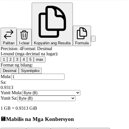
Palitan
I-clear
Kopyahin ang Resulta
Formula
Precision
:
4
Format
:
Desimal
I-round (mga decimal na lugar):
1
2
3
4
5
max
Format ng bilang:
Desimal
Siyentipiko
Mula:
Sa:
0.9313
Yunit Mula:
Yunit Sa:
1
GB
=
0.9313
GiB
💾
Mabilis na Mga Konbersyon