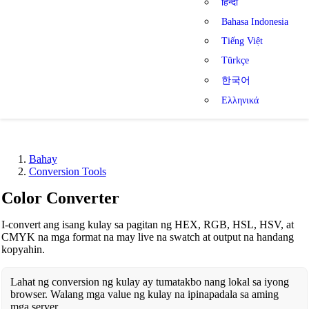
हिन्दी
Bahasa Indonesia
Tiếng Việt
Türkçe
한국어
Ελληνικά
Bahay
Conversion Tools
Color Converter
I-convert ang isang kulay sa pagitan ng HEX, RGB, HSL, HSV, at
CMYK na mga format na may live na swatch at output na handang
kopyahin.
Lahat ng conversion ng kulay ay tumatakbo nang lokal sa iyong
browser. Walang mga value ng kulay na ipinapadala sa aming
mga server.