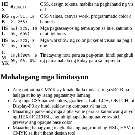
HE
CSS, design tokens, mabilis na paghahatid ng vis
#3366FF
X
ual
RG
CSS values, canvas work, programmatic color c
rgb(51, 10
B
hannels
2, 255)
HS
Mga pagsasaayos ng tema ayon sa hue, saturatio
hsl(225, 10
L
n, at lightness
0%, 60%)
HS
Mga workflow ng color picker at visual na pag-t
hsv(225, 8
V
une
0%, 100%)
C
Tinatayang nota para sa pag-print, hindi panghuli
cmyk(80%, 6
M
ng pamamahala ng kulay para sa imprenta
0%, 0%, 0%)
YK
Mahalagang mga limitasyon
Ang output na CMYK ay kinakalkula mula sa mga sRGB na
halaga at ito ay isang pagtatantya lamang.
Ang mga CSS named colors, gradients, Lab, LCH, OKLCH, at
Display-P3 ay hindi saklaw ng compact v1 na ito.
Maaaring i-parse ang mga alpha value para sa karaniwang anyo
ng HEX/RGB/HSL, ngunit ipinapakita ng native swatch
preview ang opaque base color.
Maaaring bahagyang magkaiba ang pag-round ng HSL, HSV, o
CMYK sa iba't ibang design tool.