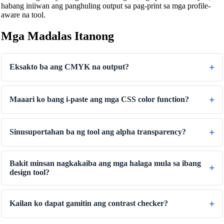
habang iniiwan ang panghuling output sa pag-print sa mga profile-
aware na tool.
Tagapagsalin ng Temperatura
Tagapagsalin ng Dami
Mga Madalas Itanong
Tagapagsalin ng Tuyong Dami
Tagapagsalin ng Lawak
Eksakto ba ang CMYK na output?
Tagapagsalin ng Enerhiya
Maaari ko bang i-paste ang mga CSS color function?
Tagapagsalin ng Imbakan ng Data
Tagapagsalin ng Konsumo ng Panggatong
Sinusuportahan ba ng tool ang alpha transparency?
Tagapagsalin ng Kapangyarihan
Tagapagsalin ng Presyon
Bakit minsan nagkakaiba ang mga halaga mula sa ibang
Tagapagsalin ng Bilis
design tool?
Tagapagsalin ng Oras
Binary/Hex/Decimal Converter
Kailan ko dapat gamitin ang contrast checker?
Morse Code Translator