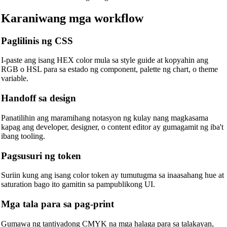
Karaniwang mga workflow
Paglilinis ng CSS
I-paste ang isang HEX color mula sa style guide at kopyahin ang
RGB o HSL para sa estado ng component, palette ng chart, o theme
variable.
Handoff sa design
Panatilihin ang maramihang notasyon ng kulay nang magkasama
kapag ang developer, designer, o content editor ay gumagamit ng iba't
ibang tooling.
🔗
Pagsusuri ng token
Related Tools
📐
Unit Converters
Suriin kung ang isang color token ay tumutugma sa inaasahang hue at
saturation bago ito gamitin sa pampublikong UI.
🔧 TOOLS
Mga tala para sa pag-print
Length Converter
Gumawa ng tantiyadong CMYK na mga halaga para sa talakayan,
Tagapagsalin ng Timbang