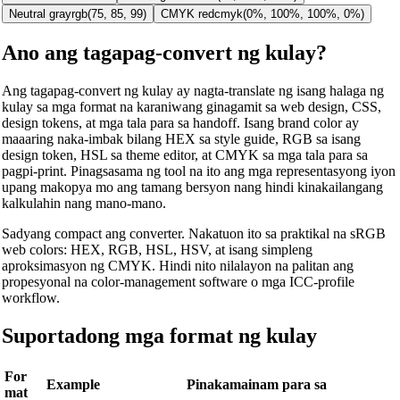
Neutral gray
rgb(75, 85, 99)
CMYK red
cmyk(0%, 100%, 100%, 0%)
Ano ang tagapag-convert ng kulay?
Ang tagapag-convert ng kulay ay nagta-translate ng isang halaga ng
kulay sa mga format na karaniwang ginagamit sa web design, CSS,
design tokens, at mga tala para sa handoff. Isang brand color ay
maaaring naka-imbak bilang HEX sa style guide, RGB sa isang
design token, HSL sa theme editor, at CMYK sa mga tala para sa
pagpi-print. Pinagsasama ng tool na ito ang mga representasyong iyon
upang makopya mo ang tamang bersyon nang hindi kinakailangang
kalkulahin nang mano-mano.
Sadyang compact ang converter. Nakatuon ito sa praktikal na sRGB
web colors: HEX, RGB, HSL, HSV, at isang simpleng
aproksimasyon ng CMYK. Hindi nito nilalayon na palitan ang
propesyonal na color-management software o mga ICC-profile
workflow.
Suportadong mga format ng kulay
For
Example
Pinakamainam para sa
mat