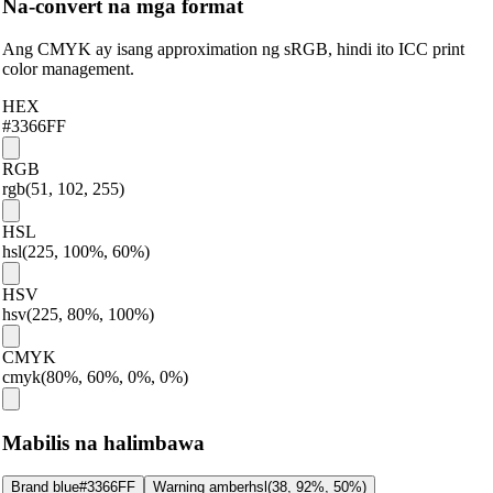
Na-convert na mga format
Ang CMYK ay isang approximation ng sRGB, hindi ito ICC print
color management.
HEX
#3366FF
RGB
rgb(51, 102, 255)
HSL
hsl(225, 100%, 60%)
HSV
hsv(225, 80%, 100%)
CMYK
cmyk(80%, 60%, 0%, 0%)
Mabilis na halimbawa
Brand blue
#3366FF
Warning amber
hsl(38, 92%, 50%)