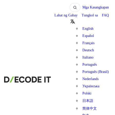
Mga Kasangkapan
Lahat ng Gabay
Tungkol sa
FAQ
English
Español
Français
Deutsch
Italiano
Português
Português (Brasil)
Nederlands
Українська
Polski
日本語
简体中文