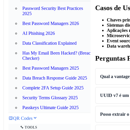
Casos de U
Password Security Best Practices
2025
Chaves pri
Best Password Managers 2026
Sistemas di
Aplicações
AI Phishing 2026
Microservic
Event sour
Data Classification Explained
Data wareh
Has My Email Been Hacked? (Breach
Perguntas 
Checker)
Best Password Managers 2025
Qual a vantag
Data Breach Response Guide 2025
Complete 2FA Setup Guide 2025
UUID v7 é um p
Security Terms Glossary 2025
Passkeys Ultimate Guide 2025
Posso extrair 
🔳
QR Codes
🔧 TOOLS