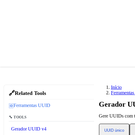
Início
🔗
Related Tools
Ferramenta
Gerador UU
Ferramentas UUID
🆔
Gere UUIDs com ti
🔧 TOOLS
Gerador UUID v4
UUID único