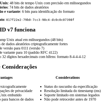
 Unix
: 48 bits de tempo Unix com precisão em milissegundos
órios
: 74 bits de dados aleatórios
ão e variante
: 6 bits para identificação do formato
ato
:
017f22e2-79b0-7cc3-98c4-dc0c0c07398f
D v7 funciona
amp Unix atual em milissegundos (48 bits)
s de dados aleatórios criptograficamente fortes
 de versão para 0111 (versão 7)
 de variante para 10 (padrão RFC 4122)
 32 dígitos hexadecimais com hífens: formato 8-4-4-4-12
e Considerações
antages
Considerations
exicograficamente
Status do rascunho da especificação
ações de privacidade
Resolução limitada do timestamp (ms)
Unix embutido
Suporte limitado em sistemas legados
o para bancos de dados
Não pode retroceder antes de 1970