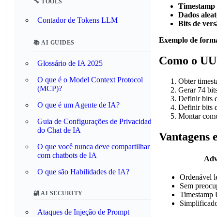
🔧 TOOLS
Timestamp
Dados aleat
Contador de Tokens LLM
Bits de vers
Exemplo de form
📚 AI GUIDES
Como o UUI
Glossário de IA 2025
O que é o Model Context Protocol
Obter timest
(MCP)?
Gerar 74 bit
Definir bits
O que é um Agente de IA?
Definir bits
Montar como
Guia de Configurações de Privacidade
do Chat de IA
Vantagens 
O que você nunca deve compartilhar
com chatbots de IA
Adv
O que são Habilidades de IA?
Ordenável l
Sem preocup
🔐 AI SECURITY
Timestamp 
Simplificad
Ataques de Injeção de Prompt