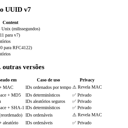
do UUID v7
Content
 Unix (milissegundos)
11 para v7)
tórios
(10 para RFC4122)
tórios
 outras versões
seado em
Caso de uso
Privacy
⚠️ Revela MAC
 + MAC
IDs ordenados por tempo
ace + MD5
IDs determinísticos
✅ Privado
m
IDs aleatórios seguros
✅ Privado
ace + SHA-1
IDs determinísticos
✅ Privado
⚠️ Revela MAC
reordenado)
IDs ordenáveis
 aleatório
IDs ordenáveis
✅ Privado