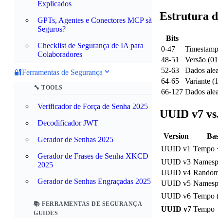
Explicados
Estrutura 
GPTs, Agentes e Conectores MCP são
Seguros?
Bits
Checklist de Segurança de IA para
0-47
Timestamp
Colaboradores
48-51
Versão (01
52-63
Dados alea
🔐
Ferramentas de Segurança
64-65
Variante 
🔧 TOOLS
66-127
Dados alea
Verificador de Força de Senha 2025
UUID v7 vs.
Decodificador JWT
Version
Ba
Gerador de Senhas 2025
UUID v1
Tempo
Gerador de Frases de Senha XKCD
UUID v3
Namesp
2025
UUID v4
Rando
Gerador de Senhas Engraçadas 2025
UUID v5
Namesp
UUID v6
Tempo (
📚 FERRAMENTAS DE SEGURANÇA
UUID v7
Tempo +
GUIDES