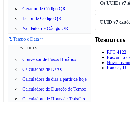
Os UUIDs v7 sã
Gerador de Código QR
Leitor de Código QR
UUID v7 expõe
Validador de Código QR
Resources
⏰
Tempo e Data
🔧 TOOLS
RFC 4122 - 
Rascunho de
Conversor de Fusos Horários
Novo rascun
Ramsey UUID
Calculadora de Datas
Calculadora de dias a partir de hoje
Calculadora de Duração de Tempo
Calculadora de Horas de Trabalho
Military Time Converter
Conversor de Unix Timestamp
Analisador de expressões Cron