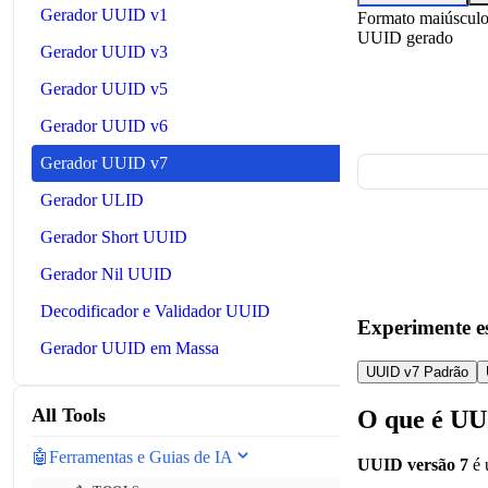
Gerador UUID v1
Formato maiúscul
UUID gerado
Gerador UUID v3
Gerador UUID v5
Gerador UUID v6
Gerador UUID v7
Gerador ULID
Gerador Short UUID
Gerador Nil UUID
Decodificador e Validador UUID
Experimente es
Gerador UUID em Massa
UUID v7 Padrão
All Tools
O que é UU
🤖
Ferramentas e Guias de IA
UUID versão 7
é 