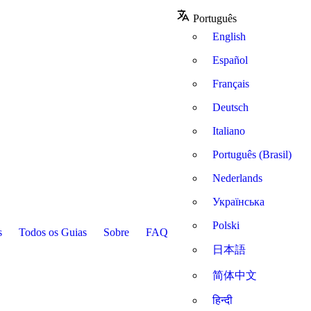
Português
English
Español
Français
Deutsch
Italiano
Português (Brasil)
Nederlands
Українська
Polski
s
Todos os Guias
Sobre
FAQ
日本語
简体中文
हिन्दी