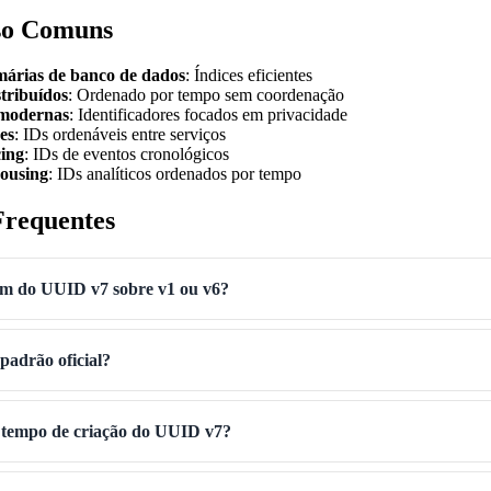
so Comuns
márias de banco de dados
: Índices eficientes
stribuídos
: Ordenado por tempo sem coordenação
 modernas
: Identificadores focados em privacidade
es
: IDs ordenáveis entre serviços
cing
: IDs de eventos cronológicos
ousing
: IDs analíticos ordenados por tempo
Frequentes
em do UUID v7 sobre v1 ou v6?
adrão oficial?
o tempo de criação do UUID v7?