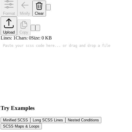
Format
Minify
Clear
Upload
Copy
Lines:
1
Chars:
0
Size:
0
KB
Try Examples
Minified SCSS
Long SCSS Lines
Nested Conditions
SCSS Maps & Loops