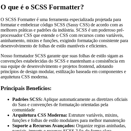
O que é o SCSS Formatter?
O SCSS Formatter é uma ferramenta especializada projetada para
formatar e embelezar código SCSS (Sassy CSS) de acordo com as
melhores práticas e padrões da indústria. SCSS é um poderoso pré-
processador CSS que estende o CSS com recursos como variáveis,
aninhamento, mixins e funções, exigindo formatação consistente para
desenvolvimento de folhas de estilo mantíveis e eficientes.
Nosso formatador SCSS garante que suas folhas de estilo sigam as
convenções estabelecidas do SCSS e mantenham a consistência em
sua equipe de desenvolvimento e projetos frontend, adotando
princípios de design modular, estilização baseada em componentes e
arquitetura CSS moderna.
Principais Benefícios:
Padrões SCSS:
Aplique automaticamente as diretrizes oficiais
do Sass e convenções de formatação orientadas pela
comunidade
Arquitetura CSS Moderna:
Estruture variáveis, mixins,
funções e folhas de estilo modulares para melhor manutenção
Suporte a Recursos Avançados:
Organize regras aninhadas,
parciais, imports e recursos SCSS 3.0+ de forma clara