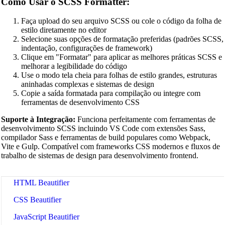
Como Usar o SCSS Formatter:
Faça upload do seu arquivo SCSS ou cole o código da folha de
estilo diretamente no editor
Selecione suas opções de formatação preferidas (padrões SCSS,
indentação, configurações de framework)
Clique em "Formatar" para aplicar as melhores práticas SCSS e
melhorar a legibilidade do código
Use o modo tela cheia para folhas de estilo grandes, estruturas
aninhadas complexas e sistemas de design
Copie a saída formatada para compilação ou integre com
ferramentas de desenvolvimento CSS
Suporte à Integração:
Funciona perfeitamente com ferramentas de
desenvolvimento SCSS incluindo VS Code com extensões Sass,
🔗
Related Tools
compilador Sass e ferramentas de build populares como Webpack,
Vite e Gulp. Compatível com frameworks CSS modernos e fluxos de
📝
Formatadores e Embelezadores de Código
trabalho de sistemas de design para desenvolvimento frontend.
🔧 TOOLS
HTML Beautifier
CSS Beautifier
JavaScript Beautifier