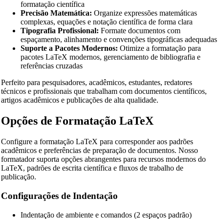
formatação científica
Precisão Matemática:
Organize expressões matemáticas
complexas, equações e notação científica de forma clara
🔗
Related Tools
Tipografia Profissional:
Formate documentos com
espaçamento, alinhamento e convenções tipográficas adequadas
Suporte a Pacotes Modernos:
Otimize a formatação para
📝
Formatadores e Embelezadores de Código
pacotes LaTeX modernos, gerenciamento de bibliografia e
🔧 TOOLS
referências cruzadas
HTML Beautifier
Perfeito para pesquisadores, acadêmicos, estudantes, redatores
técnicos e profissionais que trabalham com documentos científicos,
CSS Beautifier
artigos acadêmicos e publicações de alta qualidade.
JavaScript Beautifier
Opções de Formatação LaTeX
TypeScript Beautifier
Configure a formatação LaTeX para corresponder aos padrões
JSX Beautifier
acadêmicos e preferências de preparação de documentos. Nosso
formatador suporta opções abrangentes para recursos modernos do
Vue Beautifier
LaTeX, padrões de escrita científica e fluxos de trabalho de
publicação.
SCSS Beautifier
Configurações de Indentação
JSON Beautifier
XML Beautifier
Indentação de ambiente e comandos (2 espaços padrão)