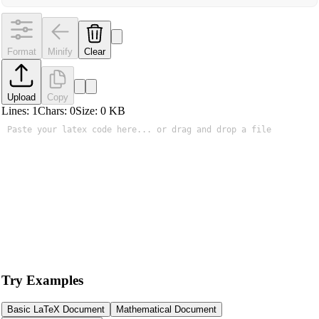
Format
Minify
Clear
Upload
Copy
Lines:
1
Chars:
0
Size:
0
KB
Try Examples
Basic LaTeX Document
Mathematical Document