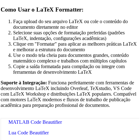
CSV Beautifier
Como Usar o LaTeX Formatter:
Redis Command Beautifier
Faça upload do seu arquivo LaTeX ou cole o conteúdo do
Shell Script Beautifier
documento diretamente no editor
Selecione suas opções de formatação preferidas (padrões
Batch Script Beautifier
LaTeX, indentação, configurações acadêmicas)
Clique em "Formatar" para aplicar as melhores práticas LaTeX
C/C++ Code Beautifier
e melhorar a estrutura do documento
Use o modo tela cheia para documentos grandes, conteúdo
CUDA Code Beautifier
matemático complexo e trabalhos com múltiplos capítulos
Copie a saída formatada para compilação ou integre com
Scala Code Beautifier
ferramentas de desenvolvimento LaTeX
Haskell Code Beautifier
Suporte à Integração:
Funciona perfeitamente com ferramentas de
desenvolvimento LaTeX incluindo Overleaf, TeXstudio, VS Code
Elixir Code Beautifier
com LaTeX Workshop e distribuições LaTeX populares. Compatível
com motores LaTeX modernos e fluxos de trabalho de publicação
R Code Beautifier
acadêmica para preparação profissional de documentos.
Julia Code Beautifier
MATLAB Code Beautifier
Lua Code Beautifier