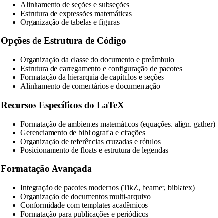
Alinhamento de seções e subseções
YAML Beautifier
Estrutura de expressões matemáticas
Organização de tabelas e figuras
SQL Beautifier
Opções de Estrutura de Código
MySQL SQL Beautifier
Organização da classe do documento e preâmbulo
PostgreSQL SQL Beautifier
Estrutura de carregamento e configuração de pacotes
Formatação da hierarquia de capítulos e seções
MongoDB Query Beautifier
Alinhamento de comentários e documentação
Nginx Config Beautifier
Recursos Específicos do LaTeX
Apache Config Beautifier
Formatação de ambientes matemáticos (equações, align, gather)
Python Beautifier
Gerenciamento de bibliografia e citações
Organização de referências cruzadas e rótulos
Java Code Beautifier
Posicionamento de floats e estrutura de legendas
PHP Beautifier
Formatação Avançada
Swift Code Beautifier
Integração de pacotes modernos (TikZ, beamer, biblatex)
Dart Code Beautifier
Organização de documentos multi-arquivo
Conformidade com templates acadêmicos
INI Beautifier
Formatação para publicações e periódicos