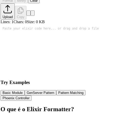
Format
Minify
Clear
Upload
Copy
Lines:
1
Chars:
0
Size:
0
KB
Try Examples
Basic Module
GenServer Pattern
Pattern Matching
Phoenix Controller
O que é o Elixir Formatter?