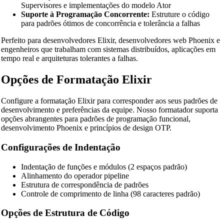
Supervisores e implementações do modelo Ator
Suporte à Programação Concorrente:
Estruture o código
para padrões ótimos de concorrência e tolerância a falhas
Perfeito para desenvolvedores Elixir, desenvolvedores web Phoenix e
engenheiros que trabalham com sistemas distribuídos, aplicações em
tempo real e arquiteturas tolerantes a falhas.
Opções de Formatação Elixir
Configure a formatação Elixir para corresponder aos seus padrões de
desenvolvimento e preferências da equipe. Nosso formatador suporta
opções abrangentes para padrões de programação funcional,
desenvolvimento Phoenix e princípios de design OTP.
🔗
Related Tools
Configurações de Indentação
📝
Formatadores e Embelezadores de Código
Indentação de funções e módulos (2 espaços padrão)
🔧 TOOLS
Alinhamento do operador pipeline
HTML Beautifier
Estrutura de correspondência de padrões
Controle de comprimento de linha (98 caracteres padrão)
CSS Beautifier
Opções de Estrutura de Código
JavaScript Beautifier