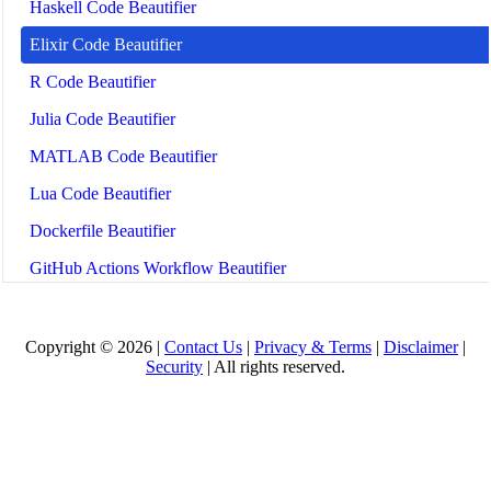
Haskell Code Beautifier
Elixir Code Beautifier
R Code Beautifier
Julia Code Beautifier
MATLAB Code Beautifier
Lua Code Beautifier
Dockerfile Beautifier
GitHub Actions Workflow Beautifier
Ansible Playbook Beautifier
Prometheus Config Beautifier
Copyright © 2026 |
Contact Us
|
Privacy & Terms
|
Disclaimer
|
Security
| All rights reserved.
LaTeX Beautifier
Jupyter Notebook Beautifier
React Native Beautifier