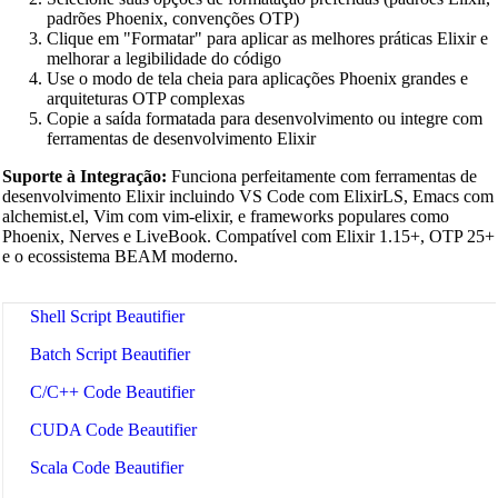
Python Beautifier
padrões Phoenix, convenções OTP)
Clique em "Formatar" para aplicar as melhores práticas Elixir e
Java Code Beautifier
melhorar a legibilidade do código
Use o modo de tela cheia para aplicações Phoenix grandes e
PHP Beautifier
arquiteturas OTP complexas
Copie a saída formatada para desenvolvimento ou integre com
Swift Code Beautifier
ferramentas de desenvolvimento Elixir
Dart Code Beautifier
Suporte à Integração:
Funciona perfeitamente com ferramentas de
desenvolvimento Elixir incluindo VS Code com ElixirLS, Emacs com
INI Beautifier
alchemist.el, Vim com vim-elixir, e frameworks populares como
Phoenix, Nerves e LiveBook. Compatível com Elixir 1.15+, OTP 25+
CSV Beautifier
e o ecossistema BEAM moderno.
Redis Command Beautifier
Shell Script Beautifier
Batch Script Beautifier
C/C++ Code Beautifier
CUDA Code Beautifier
Scala Code Beautifier