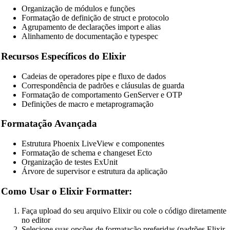
Organização de módulos e funções
TypeScript Beautifier
Formatação de definição de struct e protocolo
Agrupamento de declarações import e alias
JSX Beautifier
Alinhamento de documentação e typespec
Vue Beautifier
Recursos Específicos do Elixir
SCSS Beautifier
Cadeias de operadores pipe e fluxo de dados
JSON Beautifier
Correspondência de padrões e cláusulas de guarda
Formatação de comportamento GenServer e OTP
XML Beautifier
Definições de macro e metaprogramação
YAML Beautifier
Formatação Avançada
SQL Beautifier
Estrutura Phoenix LiveView e componentes
MySQL SQL Beautifier
Formatação de schema e changeset Ecto
Organização de testes ExUnit
PostgreSQL SQL Beautifier
Árvore de supervisor e estrutura da aplicação
MongoDB Query Beautifier
Como Usar o Elixir Formatter:
Nginx Config Beautifier
Faça upload do seu arquivo Elixir ou cole o código diretamente
Apache Config Beautifier
no editor
Selecione suas opções de formatação preferidas (padrões Elixir,