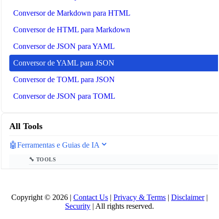
Conversor de Markdown para HTML
Conversor de HTML para Markdown
Conversor de JSON para YAML
Conversor de YAML para JSON
Conversor de TOML para JSON
Conversor de JSON para TOML
All Tools
🤖
Ferramentas e Guias de IA
🔧 TOOLS
Contador de Tokens LLM
📚 AI GUIDES
Copyright © 2026 |
Contact Us
|
Privacy & Terms
|
Disclaimer
|
Security
| All rights reserved.
Glossário de IA 2025