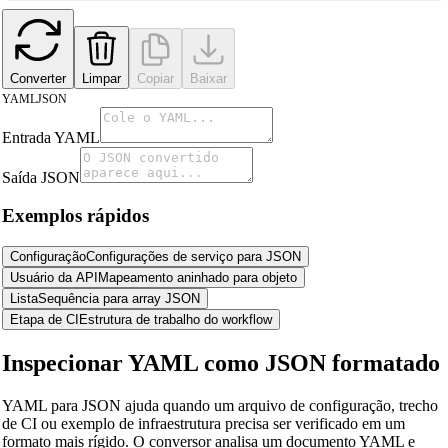
Converter
Limpar
Copiar
Baixar
YAML
JSON
Entrada YAML
Saída JSON
Exemplos rápidos
Configuração
Configurações de serviço para JSON
Usuário da API
Mapeamento aninhado para objeto
Lista
Sequência para array JSON
Etapa de CI
Estrutura de trabalho do workflow
Inspecionar YAML como JSON formatado
YAML para JSON ajuda quando um arquivo de configuração, trecho
🔗
Related Tools
de CI ou exemplo de infraestrutura precisa ser verificado em um
formato mais rígido. O conversor analisa um documento YAML e