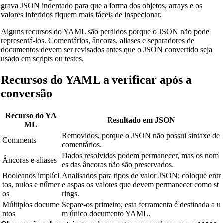
📐
Unit Converters
grava JSON indentado para que a forma dos objetos, arrays e os
valores inferidos fiquem mais fáceis de inspecionar.
🔧 TOOLS
Alguns recursos do YAML são perdidos porque o JSON não pode
Length Converter
representá‑los. Comentários, âncoras, aliases e separadores de
documentos devem ser revisados antes que o JSON convertido seja
Conversor de Peso
usado em scripts ou testes.
Conversor de Temperatura
Recursos do YAML a verificar após a
Conversor de Volume
conversão
Conversor de Volume Seco
Recurso do YA
Resultado em JSON
Conversor de Área
ML
Removidos, porque o JSON não possui sintaxe de
Conversor de Energia
Comments
comentários.
Conversor de Armazenamento de Dados
Dados resolvidos podem permanecer, mas os nom
Âncoras e aliases
es das âncoras não são preservados.
Conversor de Consumo de Combustível
Booleanos implíci
Analisados para tipos de valor JSON; coloque entr
tos, nulos e númer
e aspas os valores que devem permanecer como st
Conversor de Potência
os
rings.
Múltiplos docume
Separe-os primeiro; esta ferramenta é destinada a u
Conversor de Pressão
ntos
m único documento YAML.
Conversor de Velocidade