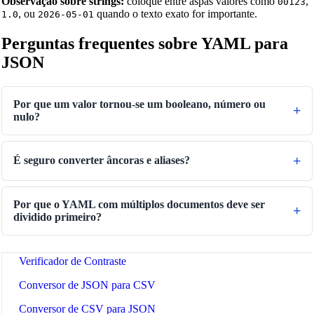
Observação sobre strings:
coloque entre aspas valores como
,
00123
, ou
quando o texto exato for importante.
1.0
2026-05-01
Conversor de Tempo
Perguntas frequentes sobre YAML para
Binary/Hex/Decimal Converter
JSON
Morse Code Translator
Number to Words Converter
Por que um valor tornou‑se um booleano, número ou
nulo?
Gerador de Texto Reverso
Text Case Converter
É seguro converter âncoras e aliases?
Conversor de slug para título
Conversor de Título para Slug
Por que o YAML com múltiplos documentos deve ser
Testador de Regex
dividido primeiro?
Conversor de Cores
Verificador de Contraste
Conversor de JSON para CSV
Conversor de CSV para JSON