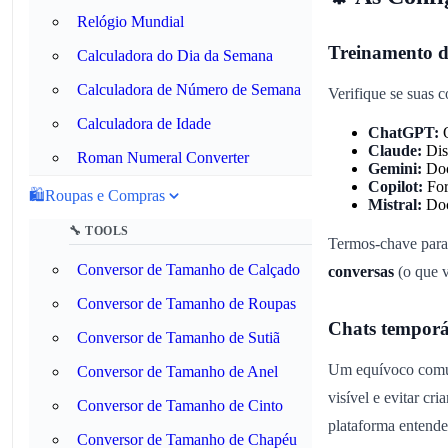
Relógio Mundial
Treinamento d
Calculadora do Dia da Semana
Calculadora de Número de Semana
Verifique se suas 
Calculadora de Idade
ChatGPT:
O
Claude:
Dis
Roman Numeral Converter
Gemini:
Doc
Copilot:
For
🛍️
Roupas e Compras
Mistral:
Doc
🔧 TOOLS
Termos-chave para
Conversor de Tamanho de Calçado
conversas
(o que v
Conversor de Tamanho de Roupas
Chats temporár
Conversor de Tamanho de Sutiã
Um equívoco comum
Conversor de Tamanho de Anel
visível e evitar c
Conversor de Tamanho de Cinto
plataforma entende
Conversor de Tamanho de Chapéu