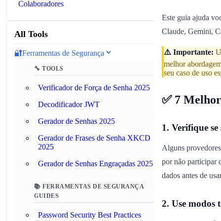
Colaboradores
Este guia ajuda vo
Claude, Gemini, Co
All Tools
⚠️ Importante:
Um
🔐
Ferramentas de Segurança
melhor abordagem 
🔧 TOOLS
seu caso de uso es
Verificador de Força de Senha 2025
✅ 7 Melhor
Decodificador JWT
Gerador de Senhas 2025
1. Verifique s
Gerador de Frases de Senha XKCD
2025
Alguns provedores 
por não participar
Gerador de Senhas Engraçadas 2025
dados antes de usar
📚 FERRAMENTAS DE SEGURANÇA
GUIDES
2. Use modos t
Password Security Best Practices