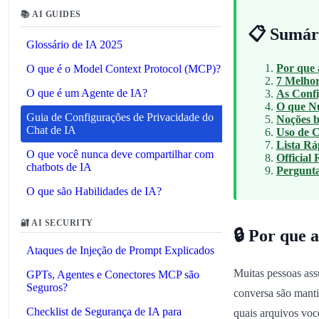
📚 AI GUIDES
📋 Sumár
Glossário de IA 2025
Por que 
O que é o Model Context Protocol (MCP)?
7 Melhor
O que é um Agente de IA?
As Conf
O que N
Guia de Configurações de Privacidade do
Noções b
Chat de IA
Uso de 
Lista Rá
O que você nunca deve compartilhar com
Official
chatbots de IA
Pergunta
O que são Habilidades de IA?
🔐 AI SECURITY
🔒 Por que 
Ataques de Injeção de Prompt Explicados
Muitas pessoas ass
GPTs, Agentes e Conectores MCP são
Seguros?
conversa são manti
Checklist de Segurança de IA para
quais arquivos voc