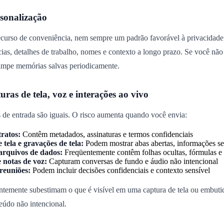
sonalização
urso de conveniência, nem sempre um padrão favorável à privacidade. 
ias, detalhes de trabalho, nomes e contexto a longo prazo. Se você nã
impe memórias salvas periodicamente.
uras de tela, voz e interações ao vivo
 de entrada são iguais. O risco aumenta quando você envia:
ratos:
Contêm metadados, assinaturas e termos confidenciais
 tela e gravações de tela:
Podem mostrar abas abertas, informações sen
 arquivos de dados:
Freqüentemente contêm folhas ocultas, fórmulas e 
 notas de voz:
Capturam conversas de fundo e áudio não intencional
reuniões:
Podem incluir decisões confidenciais e contexto sensível
ntemente subestimam o que é visível em uma captura de tela ou embut
údo não intencional.