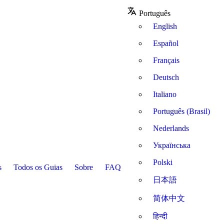
Português
English
Español
Français
Deutsch
Italiano
Português (Brasil)
Nederlands
Українська
Polski
s
Todos os Guias
Sobre
FAQ
日本語
简体中文
हिन्दी