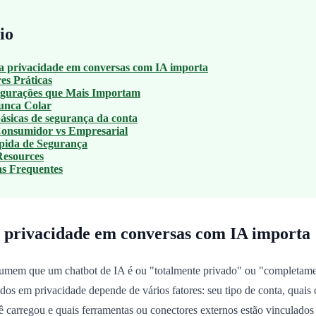
io
a privacidade em conversas com IA importa
es Práticas
igurações que Mais Importam
unca Colar
ásicas de segurança da conta
Consumidor vs Empresarial
pida de Segurança
 Resources
s Frequentes
a privacidade em conversas com IA importa
umem que um chatbot de IA é ou "totalmente privado" ou "completamen
dos em privacidade depende de vários fatores: seu tipo de conta, quais 
ê carregou e quais ferramentas ou conectores externos estão vinculados 