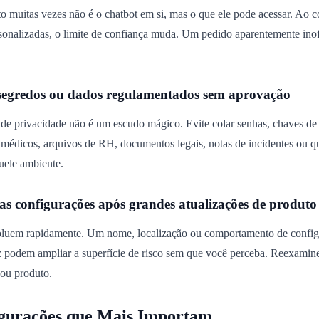
to muitas vezes não é o chatbot em si, mas o que ele pode acessar. Ao c
sonalizadas, o limite de confiança muda. Um pedido aparentemente inof
 segredos ou dados regulamentados sem aprovação
e privacidade não é um escudo mágico. Evite colar senhas, chaves de 
os médicos, arquivos de RH, documentos legais, notas de incidentes ou
uele ambiente.
 as configurações após grandes atualizações de produto
oluem rapidamente. Um nome, localização ou comportamento de config
 podem ampliar a superfície de risco sem que você perceba. Reexamine
 ou produto.
igurações que Mais Importam