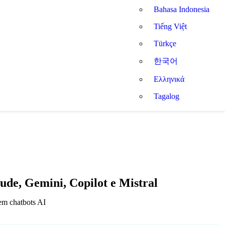
Bahasa Indonesia
Tiếng Việt
Türkçe
한국어
Ελληνικά
Tagalog
ude, Gemini, Copilot e Mistral
 em chatbots AI