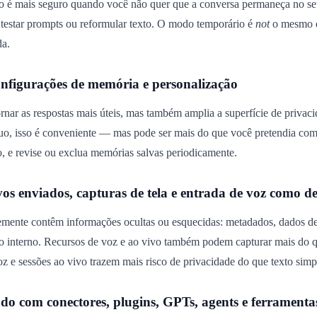
 é mais seguro quando você não quer que a conversa permaneça no seu h
 testar prompts ou reformular texto. O modo temporário é
not
o mesmo qu
da.
onfigurações de memória e personalização
nar as respostas mais úteis, mas também amplia a superfície de privaci
uo, isso é conveniente — mas pode ser mais do que você pretendia co
ro, e revise ou exclua memórias salvas periodicamente.
vos enviados, capturas de tela e entrada de voz como de
mente contêm informações ocultas ou esquecidas: metadados, dados de c
o interno. Recursos de voz e ao vivo também podem capturar mais do q
voz e sessões ao vivo trazem mais risco de privacidade do que texto simp
ado com conectores, plugins, GPTs, agents e ferramen