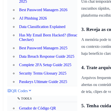
2025
Um chat temporário
rascunhos rápidos,
Best Password Managers 2026
plataforma escolhi
AI Phishing 2026
Data Classification Explained
3. Reveja as c
Has My Email Been Hacked? (Breach
Checker)
A memória pode tor
ou contexto contín
Best Password Managers 2025
haja benefício cla
Data Breach Response Guide 2025
Complete 2FA Setup Guide 2025
4. Trate arqui
Security Terms Glossary 2025
Arquivos frequente
Passkeys Ultimate Guide 2025
abertas ou conteúd
🔳
QR Codes
de tela, clipes de 
🔧 TOOLS
5. Tenha cuid
Gerador de Código QR