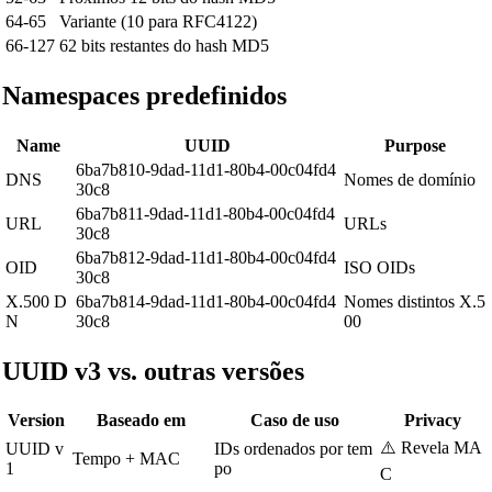
64-65
Variante (10 para RFC4122)
66-127
62 bits restantes do hash MD5
Namespaces predefinidos
Name
UUID
Purpose
6ba7b810-9dad-11d1-80b4-00c04fd4
DNS
Nomes de domínio
30c8
6ba7b811-9dad-11d1-80b4-00c04fd4
URL
URLs
30c8
6ba7b812-9dad-11d1-80b4-00c04fd4
OID
ISO OIDs
30c8
X.500 D
6ba7b814-9dad-11d1-80b4-00c04fd4
Nomes distintos X.5
N
30c8
00
UUID v3 vs. outras versões
Version
Baseado em
Caso de uso
Privacy
⚠️ Revela MA
UUID v
IDs ordenados por tem
Tempo + MAC
1
po
C