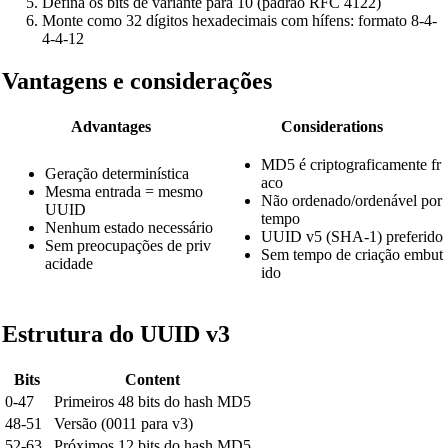
Defina os bits de variante para 10 (padrão RFC 4122)
Monte como 32 dígitos hexadecimais com hífens: formato 8-4-
4-4-12
Vantagens e considerações
Advantages
Considerations
MD5 é criptograficamente fr
Geração determinística
aco
Mesma entrada = mesmo
Não ordenado/ordenável por
UUID
tempo
Nenhum estado necessário
UUID v5 (SHA-1) preferido
Sem preocupações de priv
Sem tempo de criação embut
acidade
ido
Estrutura do UUID v3
Bits
Content
0-47
Primeiros 48 bits do hash MD5
48-51
Versão (0011 para v3)
52-63
Próximos 12 bits do hash MD5