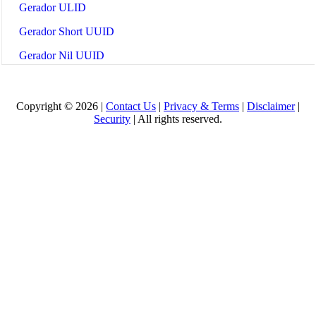
Gerador ULID
Gerador Short UUID
Gerador Nil UUID
Decodificador e Validador UUID
Gerador UUID em Massa
Copyright © 2026 |
Contact Us
|
Privacy & Terms
|
Disclaimer
|
Security
| All rights reserved.
All Tools
🤖
Ferramentas e Guias de IA
🔧 TOOLS
Contador de Tokens LLM
📚 AI GUIDES
Glossário de IA 2025
O que é o Model Context Protocol (MCP)?