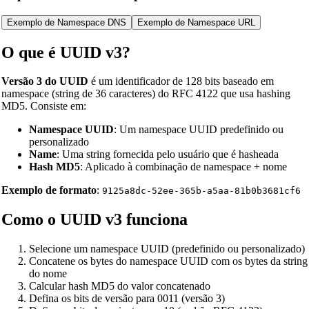
Exemplo de Namespace DNS
Exemplo de Namespace URL
O que é UUID v3?
Versão 3 do UUID
é um identificador de 128 bits baseado em
namespace (string de 36 caracteres) do RFC 4122 que usa hashing
MD5. Consiste em:
Namespace UUID
: Um namespace UUID predefinido ou
personalizado
Name
: Uma string fornecida pelo usuário que é hasheada
Hash MD5
: Aplicado à combinação de namespace + nome
Exemplo de formato
:
9125a8dc-52ee-365b-a5aa-81b0b3681cf6
Como o UUID v3 funciona
Selecione um namespace UUID (predefinido ou personalizado)
Concatene os bytes do namespace UUID com os bytes da string
do nome
Calcular hash MD5 do valor concatenado
Defina os bits de versão para 0011 (versão 3)