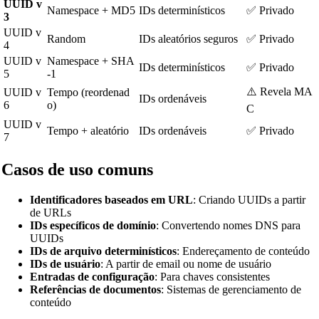
UUID v
Namespace + MD5
IDs determinísticos
✅ Privado
3
UUID v
Random
IDs aleatórios seguros
✅ Privado
4
UUID v
Namespace + SHA
IDs determinísticos
✅ Privado
5
-1
⚠️ Revela MA
UUID v
Tempo (reordenad
IDs ordenáveis
6
o)
C
UUID v
Tempo + aleatório
IDs ordenáveis
✅ Privado
7
Casos de uso comuns
Identificadores baseados em URL
: Criando UUIDs a partir
de URLs
IDs específicos de domínio
: Convertendo nomes DNS para
UUIDs
IDs de arquivo determinísticos
: Endereçamento de conteúdo
IDs de usuário
: A partir de email ou nome de usuário
Entradas de configuração
: Para chaves consistentes
Referências de documentos
: Sistemas de gerenciamento de
conteúdo