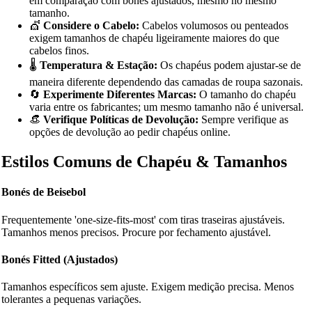
em comparação com bonés ajustados, mesmo no mesmo
tamanho.
💇
Considere o Cabelo:
Cabelos volumosos ou penteados
exigem tamanhos de chapéu ligeiramente maiores do que
cabelos finos.
🌡️
Temperatura & Estação:
Os chapéus podem ajustar-se de
maneira diferente dependendo das camadas de roupa sazonais.
🔄
Experimente Diferentes Marcas:
O tamanho do chapéu
varia entre os fabricantes; um mesmo tamanho não é universal.
👒
Verifique Políticas de Devolução:
Sempre verifique as
opções de devolução ao pedir chapéus online.
Estilos Comuns de Chapéu & Tamanhos
Bonés de Beisebol
Frequentemente 'one-size-fits-most' com tiras traseiras ajustáveis.
Tamanhos menos precisos. Procure por fechamento ajustável.
Bonés Fitted (Ajustados)
Tamanhos específicos sem ajuste. Exigem medição precisa. Menos
tolerantes a pequenas variações.