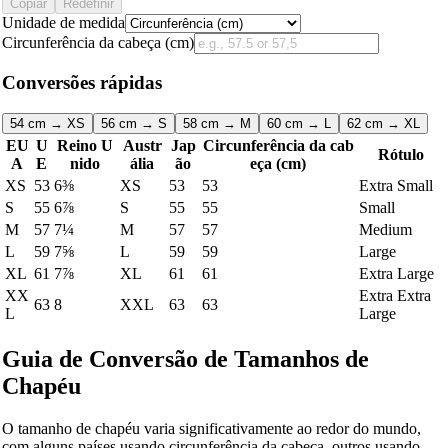
Copiar
Redefinir
Unidade de medida
Circunferência da cabeça (cm)
Conversões rápidas
54 cm → XS
56 cm → S
58 cm → M
60 cm → L
62 cm → XL
EU
U
Reino U
Austr
Jap
Circunferência da cab
Rótulo
A
E
nido
ália
ão
eça (cm)
XS
53
6⅜
XS
53
53
Extra Small
S
55
6⅞
S
55
55
Small
M
57
7¼
M
57
57
Medium
L
59
7⅝
L
59
59
Large
XL
61
7⅞
XL
61
61
Extra Large
XX
Extra Extra
63
8
XXL
63
63
L
Large
Guia de Conversão de Tamanhos de
Chapéu
O tamanho de chapéu varia significativamente ao redor do mundo,
com alguns países usando circunferência da cabeça, outros usando