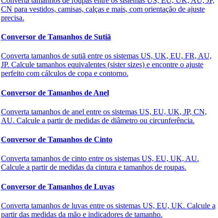
Converta tamanhos de roupas entre os sistemas US, EU, UK, AU, JP,
CN para vestidos, camisas, calças e mais, com orientação de ajuste
precisa.
Conversor de Tamanhos de Sutiã
Converta tamanhos de sutiã entre os sistemas US, UK, EU, FR, AU,
JP. Calcule tamanhos equivalentes (sister sizes) e encontre o ajuste
perfeito com cálculos de copa e contorno.
Conversor de Tamanhos de Anel
Converta tamanhos de anel entre os sistemas US, EU, UK, JP, CN,
AU. Calcule a partir de medidas de diâmetro ou circunferência.
Conversor de Tamanhos de Cinto
Converta tamanhos de cinto entre os sistemas US, EU, UK, AU.
Calcule a partir de medidas da cintura e tamanhos de roupas.
Conversor de Tamanhos de Luvas
🔗
Related Tools
Converta tamanhos de luvas entre os sistemas US, EU, UK. Calcule a
partir das medidas da mão e indicadores de tamanho.