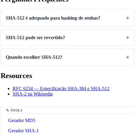
SHA-512 é adequado para hashing de senhas?
SHA-512 pode ser revertido?
Quando escolher SHA-512?
Resources
🔗
Related Tools
RFC 6234 — Especificação SHA-384 e SHA-512
SHA-2 na Wikipedia
🔒
Ferramentas de Hash
🔧 TOOLS
Gerador MD5
Gerador SHA-1