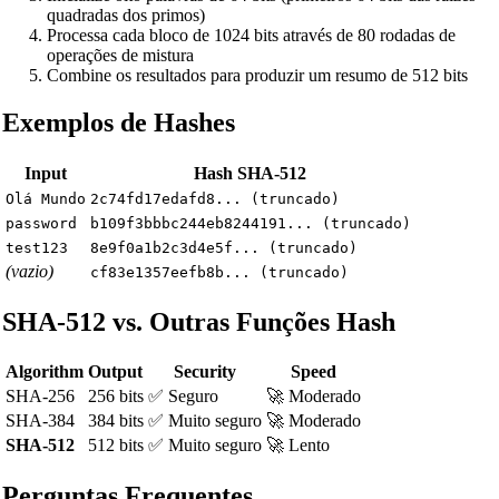
quadradas dos primos)
Processa cada bloco de 1024 bits através de 80 rodadas de
operações de mistura
Combine os resultados para produzir um resumo de 512 bits
Exemplos de Hashes
Input
Hash SHA-512
Olá Mundo
2c74fd17edafd8... (truncado)
password
b109f3bbbc244eb8244191... (truncado)
test123
8e9f0a1b2c3d4e5f... (truncado)
(vazio)
cf83e1357eefb8b... (truncado)
SHA-512 vs. Outras Funções Hash
Algorithm
Output
Security
Speed
SHA-256
256 bits
✅ Seguro
🚀 Moderado
SHA-384
384 bits
✅ Muito seguro
🚀 Moderado
SHA-512
512 bits
✅ Muito seguro
🚀 Lento
Perguntas Frequentes