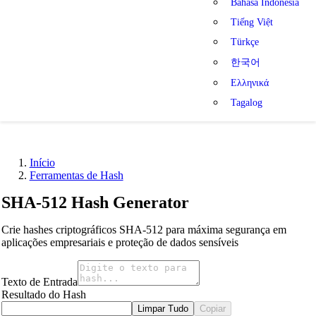
Bahasa Indonesia
Tiếng Việt
Türkçe
한국어
Ελληνικά
Tagalog
Início
Ferramentas de Hash
SHA-512 Hash Generator
Crie hashes criptográficos SHA-512 para máxima segurança em
aplicações empresariais e proteção de dados sensíveis
Texto de Entrada
Resultado do Hash
Limpar Tudo
Copiar