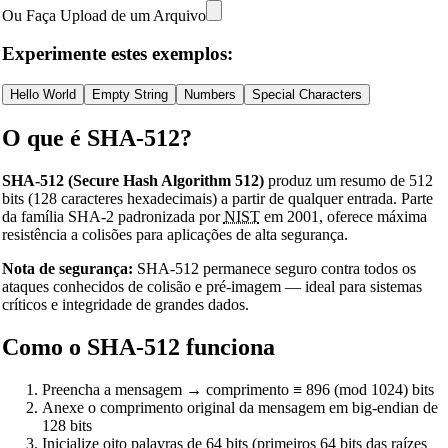
Ou Faça Upload de um Arquivo
Experimente estes exemplos:
Hello World
Empty String
Numbers
Special Characters
O que é SHA-512?
SHA-512 (Secure Hash Algorithm 512)
produz um resumo de 512
bits (128 caracteres hexadecimais) a partir de qualquer entrada. Parte
da família SHA-2 padronizada por
NIST
em 2001, oferece máxima
resistência a colisões para aplicações de alta segurança.
Nota de segurança:
SHA-512 permanece seguro contra todos os
ataques conhecidos de colisão e pré-imagem — ideal para sistemas
críticos e integridade de grandes dados.
Como o SHA-512 funciona
Preencha a mensagem → comprimento ≡ 896 (mod 1024) bits
Anexe o comprimento original da mensagem em big-endian de
128 bits
Inicialize oito palavras de 64 bits (primeiros 64 bits das raízes