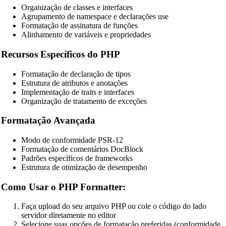
Organização de classes e interfaces
Agrupamento de namespace e declarações use
Formatação de assinatura de funções
Alinhamento de variáveis e propriedades
Recursos Específicos do PHP
Formatação de declaração de tipos
Estrutura de atributos e anotações
Implementação de traits e interfaces
Organização de tratamento de exceções
🔗
Related Tools
Formatação Avançada
📝
Formatadores e Embelezadores de Código
Modo de conformidade PSR-12
🔧 TOOLS
Formatação de comentários DocBlock
Padrões específicos de frameworks
HTML Beautifier
Estrutura de otimização de desempenho
CSS Beautifier
Como Usar o PHP Formatter:
JavaScript Beautifier
Faça upload do seu arquivo PHP ou cole o código do lado
TypeScript Beautifier
servidor diretamente no editor
Selecione suas opções de formatação preferidas (conformidade