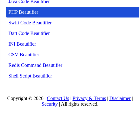
Java Code Beautifier
PHP Beautifier
Swift Code Beautifier
Dart Code Beautifier
INI Beautifier
CSV Beautifier
Redis Command Beautifier
Shell Script Beautifier
Batch Script Beautifier
C/C++ Code Beautifier
Copyright © 2026 |
Contact Us
|
Privacy & Terms
|
Disclaimer
|
Security
| All rights reserved.
CUDA Code Beautifier
Scala Code Beautifier
Haskell Code Beautifier
Elixir Code Beautifier