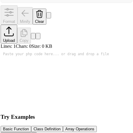
Format
Minify
Clear
Upload
Copy
Lines:
1
Chars:
0
Size:
0
KB
Try Examples
Basic Function
Class Definition
Array Operations