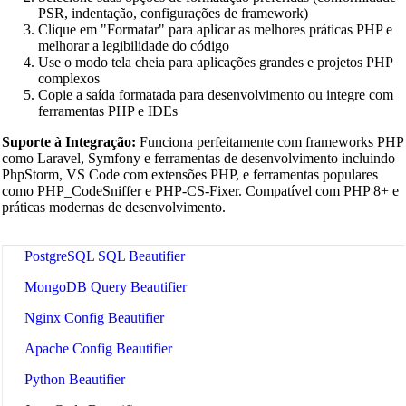
JSX Beautifier
PSR, indentação, configurações de framework)
Clique em "Formatar" para aplicar as melhores práticas PHP e
Vue Beautifier
melhorar a legibilidade do código
Use o modo tela cheia para aplicações grandes e projetos PHP
SCSS Beautifier
complexos
Copie a saída formatada para desenvolvimento ou integre com
JSON Beautifier
ferramentas PHP e IDEs
XML Beautifier
Suporte à Integração:
Funciona perfeitamente com frameworks PHP
como Laravel, Symfony e ferramentas de desenvolvimento incluindo
YAML Beautifier
PhpStorm, VS Code com extensões PHP, e ferramentas populares
como PHP_CodeSniffer e PHP-CS-Fixer. Compatível com PHP 8+ e
SQL Beautifier
práticas modernas de desenvolvimento.
MySQL SQL Beautifier
PostgreSQL SQL Beautifier
MongoDB Query Beautifier
Nginx Config Beautifier
Apache Config Beautifier
Python Beautifier