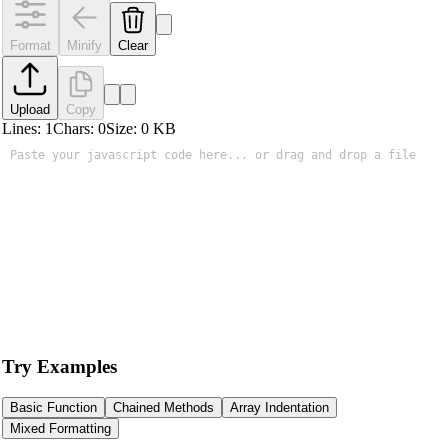
Format
Minify
Clear
Upload
Copy
Lines:
1
Chars:
0
Size:
0
KB
Try Examples
Basic Function
Chained Methods
Array Indentation
Mixed Formatting