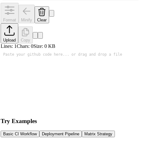
Format
Minify
Clear
Upload
Copy
Lines:
1
Chars:
0
Size:
0
KB
Try Examples
Basic CI Workflow
Deployment Pipeline
Matrix Strategy