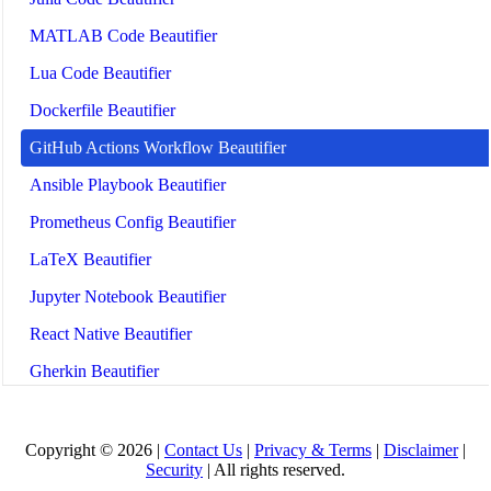
MATLAB Code Beautifier
Lua Code Beautifier
Dockerfile Beautifier
GitHub Actions Workflow Beautifier
Ansible Playbook Beautifier
Prometheus Config Beautifier
LaTeX Beautifier
Jupyter Notebook Beautifier
React Native Beautifier
Gherkin Beautifier
Tailwind CSS Beautifier
Astro Beautifier
Copyright © 2026 |
Contact Us
|
Privacy & Terms
|
Disclaimer
|
Security
| All rights reserved.
Solidity Beautifier