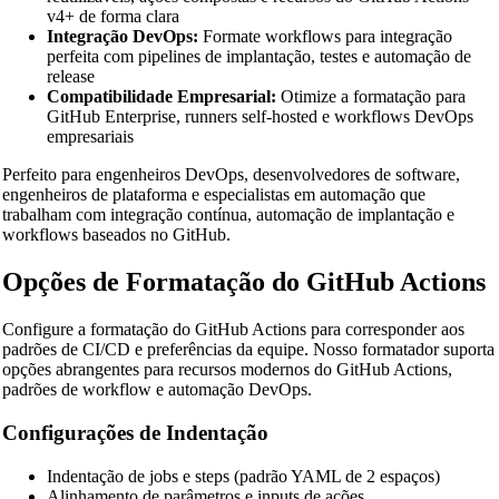
v4+ de forma clara
Integração DevOps:
Formate workflows para integração
perfeita com pipelines de implantação, testes e automação de
release
Compatibilidade Empresarial:
Otimize a formatação para
GitHub Enterprise, runners self-hosted e workflows DevOps
empresariais
🔗
Related Tools
Perfeito para engenheiros DevOps, desenvolvedores de software,
engenheiros de plataforma e especialistas em automação que
📝
Formatadores e Embelezadores de Código
trabalham com integração contínua, automação de implantação e
workflows baseados no GitHub.
🔧 TOOLS
Opções de Formatação do GitHub Actions
HTML Beautifier
CSS Beautifier
Configure a formatação do GitHub Actions para corresponder aos
padrões de CI/CD e preferências da equipe. Nosso formatador suporta
JavaScript Beautifier
opções abrangentes para recursos modernos do GitHub Actions,
padrões de workflow e automação DevOps.
TypeScript Beautifier
Configurações de Indentação
JSX Beautifier
Vue Beautifier
Indentação de jobs e steps (padrão YAML de 2 espaços)
Alinhamento de parâmetros e inputs de ações