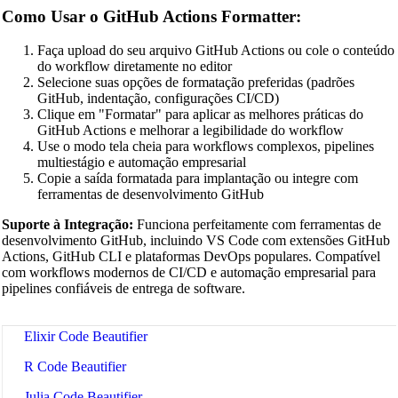
Swift Code Beautifier
Como Usar o GitHub Actions Formatter:
Dart Code Beautifier
Faça upload do seu arquivo GitHub Actions ou cole o conteúdo
INI Beautifier
do workflow diretamente no editor
Selecione suas opções de formatação preferidas (padrões
CSV Beautifier
GitHub, indentação, configurações CI/CD)
Clique em "Formatar" para aplicar as melhores práticas do
Redis Command Beautifier
GitHub Actions e melhorar a legibilidade do workflow
Use o modo tela cheia para workflows complexos, pipelines
Shell Script Beautifier
multiestágio e automação empresarial
Copie a saída formatada para implantação ou integre com
Batch Script Beautifier
ferramentas de desenvolvimento GitHub
C/C++ Code Beautifier
Suporte à Integração:
Funciona perfeitamente com ferramentas de
desenvolvimento GitHub, incluindo VS Code com extensões GitHub
CUDA Code Beautifier
Actions, GitHub CLI e plataformas DevOps populares. Compatível
com workflows modernos de CI/CD e automação empresarial para
Scala Code Beautifier
pipelines confiáveis de entrega de software.
Haskell Code Beautifier
Elixir Code Beautifier
R Code Beautifier
Julia Code Beautifier