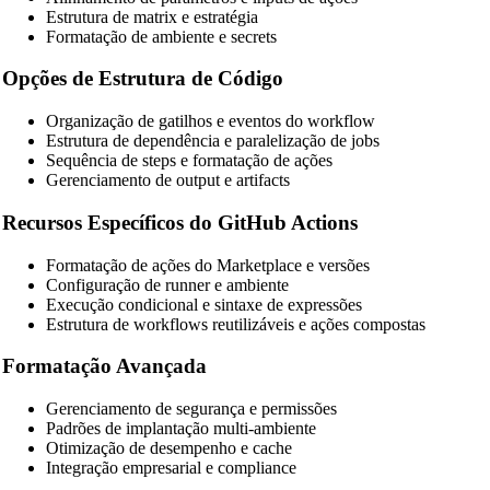
SCSS Beautifier
Estrutura de matrix e estratégia
Formatação de ambiente e secrets
JSON Beautifier
Opções de Estrutura de Código
XML Beautifier
Organização de gatilhos e eventos do workflow
YAML Beautifier
Estrutura de dependência e paralelização de jobs
Sequência de steps e formatação de ações
SQL Beautifier
Gerenciamento de output e artifacts
MySQL SQL Beautifier
Recursos Específicos do GitHub Actions
PostgreSQL SQL Beautifier
Formatação de ações do Marketplace e versões
MongoDB Query Beautifier
Configuração de runner e ambiente
Execução condicional e sintaxe de expressões
Nginx Config Beautifier
Estrutura de workflows reutilizáveis e ações compostas
Apache Config Beautifier
Formatação Avançada
Python Beautifier
Gerenciamento de segurança e permissões
Java Code Beautifier
Padrões de implantação multi-ambiente
Otimização de desempenho e cache
PHP Beautifier
Integração empresarial e compliance