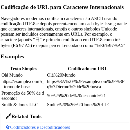
Codificação de URL para Caracteres Internacionais
Navegadores modernos codificam caracteres não ASCII usando
codificação UTF-8 e depois percent-encodam cada byte. Isso garante
que caracteres internacionais, emojis e outros símbolos Unicode
possam ser incluídos corretamente em URLs. Por exemplo, o
caractere japonês "日" é primeiro codificado em UTF-8 como três
bytes (E6 97 A5) e depois percent-encodado como "%E6%97%A5".
Examples
Texto Simples
Codificado em URL
Olá Mundo
Olá%20Mundo
https://example.com/?q
https%3A%2F%2Fexample.com%2F%3F
=termo de busca
q%3Dtermo%20de%20busca
Promoção de 50% de d
50%25%20de%20desconto%21
esconto!
Smith & Jones LLC
Smith%20%26%20Jones%20LLC
🔗
Related Tools
🔄
Codificadores e Decodificadores