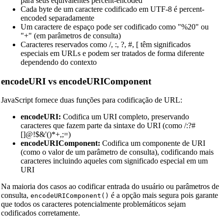
para seus equivalentes percent-encoded
Cada byte de um caractere codificado em UTF-8 é percent-
encoded separadamente
Um caractere de espaço pode ser codificado como "%20" ou
"+" (em parâmetros de consulta)
Caracteres reservados como /, :, ?, #, [ têm significados
especiais em URLs e podem ser tratados de forma diferente
dependendo do contexto
encodeURI vs encodeURIComponent
JavaScript fornece duas funções para codificação de URL:
encodeURI:
Codifica um URI completo, preservando
caracteres que fazem parte da sintaxe do URI (como /:?#
[]@!$&'()*+,;=)
encodeURIComponent:
Codifica um componente de URI
(como o valor de um parâmetro de consulta), codificando mais
caracteres incluindo aqueles com significado especial em um
URI
Na maioria dos casos ao codificar entrada do usuário ou parâmetros de
consulta,
é a opção mais segura pois garante
encodeURIComponent()
que todos os caracteres potencialmente problemáticos sejam
codificados corretamente.