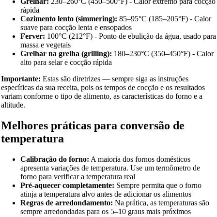
Grelhar:
230–260°C (450–500°F) - Calor extremo para cocção
rápida
Cozimento lento (simmering):
85–95°C (185–205°F) - Calor
suave para cocção lenta e ensopados
Ferver:
100°C (212°F) - Ponto de ebulição da água, usado para
massa e vegetais
Grelhar na grelha (grilling):
180–230°C (350–450°F) - Calor
alto para selar e cocção rápida
Importante:
Estas são diretrizes — sempre siga as instruções
específicas da sua receita, pois os tempos de cocção e os resultados
variam conforme o tipo de alimento, as características do forno e a
altitude.
Melhores práticas para conversão de
temperatura
Calibração do forno:
A maioria dos fornos domésticos
apresenta variações de temperatura. Use um termômetro de
forno para verificar a temperatura real
Pré-aquecer completamente:
Sempre permita que o forno
atinja a temperatura alvo antes de adicionar os alimentos
Regras de arredondamento:
Na prática, as temperaturas são
sempre arredondadas para os 5–10 graus mais próximos