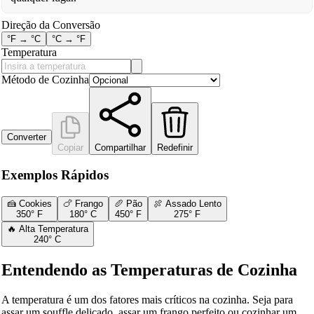
Direção da Conversão
°F → °C
°C → °F
Temperatura
Método de Cozinha
Converter
Copiar
Compartilhar
Redefinir
Exemplos Rápidos
🍰 Cookies
🍗 Frango
🥖 Pão
🍖 Assado Lento
350
°
F
180
°
C
450
°
F
275
°
F
🔥 Alta Temperatura
240
°
C
Entendendo as Temperaturas de Cozinha
A temperatura é um dos fatores mais críticos na cozinha. Seja para
assar um souffle delicado, assar um frango perfeito ou cozinhar um