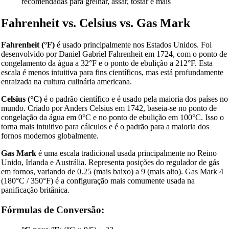
recomendadas para grelhar, assar, tostar e mais
Fahrenheit vs. Celsius vs. Gas Mark
Fahrenheit (°F)
é usado principalmente nos Estados Unidos. Foi
desenvolvido por Daniel Gabriel Fahrenheit em 1724, com o ponto de
congelamento da água a 32°F e o ponto de ebulição a 212°F. Esta
escala é menos intuitiva para fins científicos, mas está profundamente
enraizada na cultura culinária americana.
Celsius (°C)
é o padrão científico e é usado pela maioria dos países no
mundo. Criado por Anders Celsius em 1742, baseia-se no ponto de
congelação da água em 0°C e no ponto de ebulição em 100°C. Isso o
torna mais intuitivo para cálculos e é o padrão para a maioria dos
fornos modernos globalmente.
Gas Mark
é uma escala tradicional usada principalmente no Reino
Unido, Irlanda e Austrália. Representa posições do regulador de gás
em fornos, variando de 0.25 (mais baixo) a 9 (mais alto). Gas Mark 4
(180°C / 350°F) é a configuração mais comumente usada na
panificação britânica.
Fórmulas de Conversão: