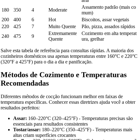
aria
Assamento padrão (mais co
180
350
4
Moderate
mum)
200
400
6
Hot
Biscoitos, assar vegetais
220
425
7
Muito Quente
Pão, pizza, assados rápidos
Extremamente
Cozimento em alta temperat
240
475
9
Quente
ura, grelhar
Salve esta tabela de referência para consultas rápidas. A maioria dos
cozinheiros domésticos usa apenas temperaturas entre 160°C e 220°C
(320°F a 425°F) para o dia a dia e panificação.
Métodos de Cozimento e Temperaturas
Recomendadas
Diferentes métodos de cocção funcionam melhor em faixas de
temperatura específicas. Conhecer essas diretrizes ajuda você a obter
resultados perfeitos:
Assar:
160–220°C (320–425°F) - Temperaturas precisas são
essenciais para resultados consistentes
Tostar/assar:
180–220°C (350–425°F) - Temperaturas mais
altas criam superfícies crocantes