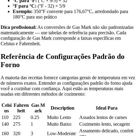
°C para °F:
(°C × 9/5) + 32
°F para °C:
(°F - 32) × 5/9
Exemplo:
350°F converte para 176,67°C, arredondado para
180°C para uso prático
Dica profissional:
As conversões de Gas Mark não são padronizadas
matematicamente — use tabelas de referência para precisão. Cada
configuração de Gas Mark corresponde a faixas específicas em
Celsius e Fahrenheit.
Referência de Configurações Padrão do
Forno
A maioria das receitas fornece categorias gerais de temperatura em vez
de números exatos. Entender as configurações padrão do forno ajuda
você a cozinhar com confiança. Aqui estão as temperaturas mais
usadas em diferentes métodos de cozimento:
Celsi
Fahren
Gas M
Description
Ideal Para
us
heit
ark
110
225
0.25
Muito Lento
Assados lentos de carnes
140
275
1
Muito Baixo
Cozimento lento, secagem
Assamento delicado, confeit
160
320
3
Low-Moderate