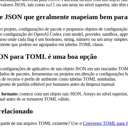
 valores JSON, tais como
ou um array no nível superior, não têm
null
de JSON que geralmente mapeiam bem pa
 projeto, configurações de pacote e pequenos objetos de configuração 
 configuração do OpenAI Codex com model, provider, sandbox, approva
urso onde cada flag é um booleano, string, número ou um array simples
mbiente que podem ser agrupados em tabelas TOML claras.
ON para TOML é uma boa opção
 configurações de aplicativo de um objeto JSON em um rascunho TOML
ados de pacotes, ferramentas ou projetos em direção a configuraçõe
s de recurso e perfis de ambiente como tabelas TOML aninhadas.
ponto de partida editável por humanos antes da limpeza manual.
 formato:
comece com um objeto raiz JSON. Arrays no nível superior
ual antes de se tornarem TOML válido.
relacionado
 partir de um arquivo TOML existente? Use o
Conversor TOML para 