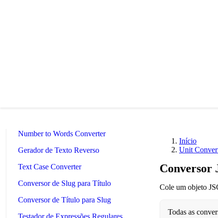
Conversor de Armazenamento de Dados
Conversor de Consumo de Combustível
Conversor de Potência
Conversor de Pressão
Conversor de Velocidade
Conversor de Tempo
Binary/Hex/Decimal Converter
Morse Code Translator
Number to Words Converter
Início
Unit Conver
Gerador de Texto Reverso
Conversor
Text Case Converter
Conversor de Slug para Título
Cole um objeto JSO
Conversor de Título para Slug
Todas as conve
Testador de Expressões Regulares