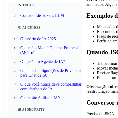
aninhados. Alguns
🔧 TOOLS
Exemplos 
Contador de Tokens LLM
Metadados do
📚 AI GUIDES
Rascunhos de
Flags de rec
Glossário de IA 2025
Perfis de a
O que é o Model Context Protocol
Quando JS
(MCP)?
O que é um Agente de IA?
Transformar
Mover metad
Guia de Configurações de Privacidade
Revisar flag
para Chat de IA
Preparar um 
O que você nunca deve compartilhar
Observação sobre
com chatbots de IA
reestruturação man
O que são Skills de IA?
Conversor 
🔐 AI SECURITY
Precisa de JSON a