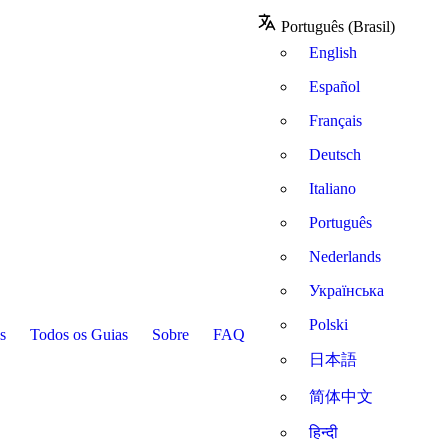
Português (Brasil)
English
Español
Français
Deutsch
Italiano
Português
Nederlands
Українська
Polski
s
Todos os Guias
Sobre
FAQ
日本語
简体中文
हिन्दी