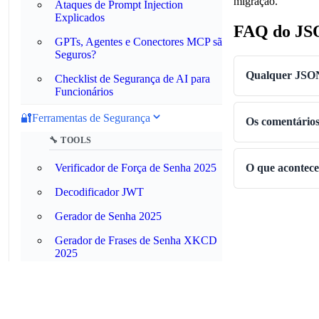
migração.
Ataques de Prompt Injection
Explicados
FAQ do J
GPTs, Agentes e Conectores MCP são
Seguros?
Qualquer JSON
Checklist de Segurança de AI para
Funcionários
🔐
Ferramentas de Segurança
Os comentário
🔧 TOOLS
Verificador de Força de Senha 2025
O que acontec
Decodificador JWT
Gerador de Senha 2025
Gerador de Frases de Senha XKCD
2025
Gerador de Senha Engraçada 2025
📚 FERRAMENTAS DE SEGURANÇA