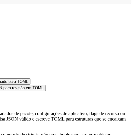
hado para TOML
N para revisão em TOML
dos de pacote, configurações de aplicativo, flags de recurso ou
lisa JSON válido e escreve TOML para estruturas que se encaixam
omposto de strings, números, booleanos, arrays e objetos