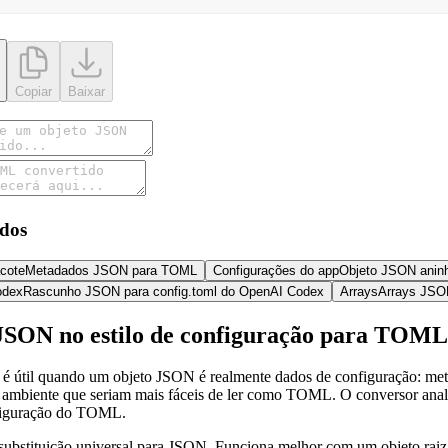
Copiar
Baixar
dos
acote
Metadados JSON para TOML
Configurações do app
Objeto JSON anin
odex
Rascunho JSON para config.toml do OpenAI Codex
Arrays
Arrays JSO
JSON no estilo de configuração para TOML
til quando um objeto JSON é realmente dados de configuração: metada
e ambiente que seriam mais fáceis de ler como TOML. O conversor ana
figuração do TOML.
stituição universal para JSON. Funciona melhor com um objeto raiz c