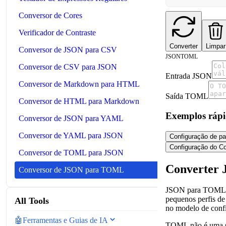
Conversor de Cores
Verificador de Contraste
Converter
Limpar
Conversor de JSON para CSV
JSON
TOML
Conversor de CSV para JSON
Entrada JSON
Conversor de Markdown para HTML
Saída TOML
Conversor de HTML para Markdown
Exemplos rápi
Conversor de JSON para YAML
Conversor de YAML para JSON
Configuração de p
Configuração do C
Conversor de TOML para JSON
Converter 
Conversor de JSON para TOML
JSON para TOML é ú
pequenos perfis d
All Tools
no modelo de con
🤖
Ferramentas e Guias de IA
TOML não é uma sub