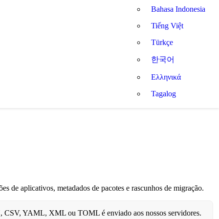
Bahasa Indonesia
Tiếng Việt
Türkçe
한국어
Ελληνικά
Tagalog
es de aplicativos, metadados de pacotes e rascunhos de migração.
ON, CSV, YAML, XML ou TOML é enviado aos nossos servidores.