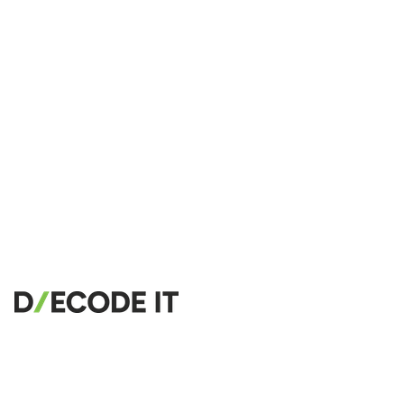
🔗
Related Tools
📐
Unit Converters
🔧 TOOLS
Length Converter
Conversor de Peso
Conversor de Temperatura
Conversor de Volume
Conversor de Volume Seco
Conversor de Área
Conversor de Energia