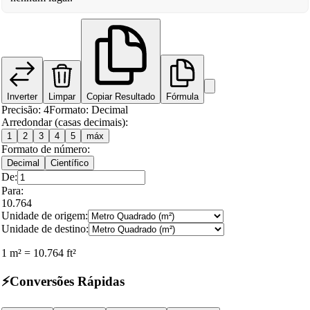
Inverter
Limpar
Copiar Resultado
Fórmula
Precisão
:
4
Formato
:
Decimal
Arredondar (casas decimais):
1
2
3
4
5
máx
Formato de número:
Decimal
Científico
De:
Para:
10.764
Unidade de origem:
Unidade de destino:
1
m²
=
10.764
ft²
⚡
Conversões Rápidas