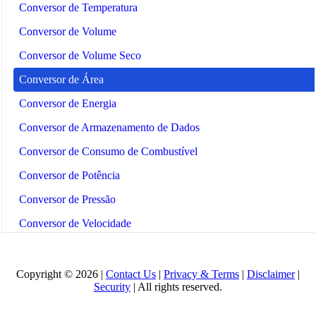
Conversor de Temperatura
Conversor de Volume
Conversor de Volume Seco
Conversor de Área
Conversor de Energia
Conversor de Armazenamento de Dados
Conversor de Consumo de Combustível
Conversor de Potência
Conversor de Pressão
Conversor de Velocidade
Conversor de Tempo
Binary/Hex/Decimal Converter
Copyright © 2026 |
Contact Us
|
Privacy & Terms
|
Disclaimer
|
Security
| All rights reserved.
Morse Code Translator