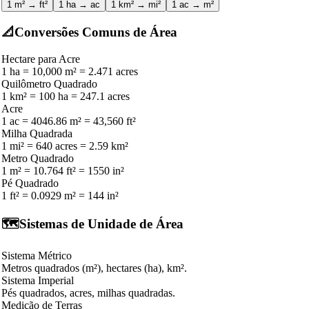
1 m² → ft²
1 ha → ac
1 km² → mi²
1 ac → m²
📐
Conversões Comuns de Área
Hectare para Acre
1 ha = 10,000 m² = 2.471 acres
Quilômetro Quadrado
1 km² = 100 ha = 247.1 acres
Acre
1 ac = 4046.86 m² = 43,560 ft²
Milha Quadrada
1 mi² = 640 acres = 2.59 km²
Metro Quadrado
1 m² = 10.764 ft² = 1550 in²
Pé Quadrado
1 ft² = 0.0929 m² = 144 in²
🗺️
Sistemas de Unidade de Área
Sistema Métrico
Metros quadrados (m²), hectares (ha), km².
Sistema Imperial
Pés quadrados, acres, milhas quadradas.
Medição de Terras