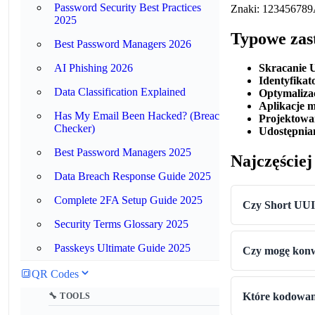
Password Security Best Practices
Znaki: 123456
2025
Typowe zas
Best Password Managers 2026
AI Phishing 2026
Skracanie
Identyfikat
Data Classification Explained
Optymaliza
Aplikacje m
Has My Email Been Hacked? (Breach
Projektowa
Checker)
Udostępnian
Best Password Managers 2025
Najczęście
Data Breach Response Guide 2025
Complete 2FA Setup Guide 2025
Czy Short UUI
Security Terms Glossary 2025
Passkeys Ultimate Guide 2025
Czy mogę kon
🔳
QR Codes
Które kodowani
🔧 TOOLS