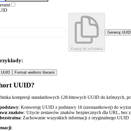
terami
UID
Generuj UUID
Kopiuj do schowka
rzykłady:
i UUID
Format wielkimi literami
Short UUID?
chnika kompresji standardowych 128-bitowych UUID do krótszych, p
podstawy
: Konwersję UUID z podstawy 16 (szesnastkowej) do wyższe
tawu znaków
: Użycie zestawów znaków bezpiecznych dla URL, bez
bezstratna
: Zachowanie wszystkich informacji z oryginalnego UUID
rmacji
: