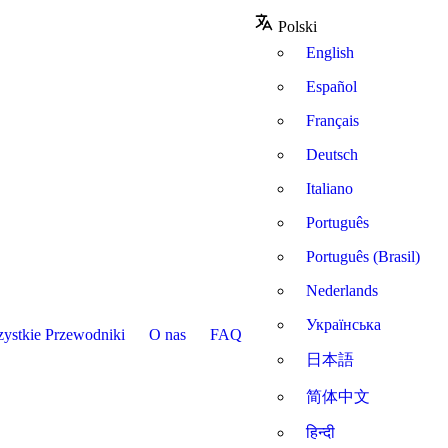
Polski
English
Español
Français
Deutsch
Italiano
Português
Português (Brasil)
Nederlands
Українська
ystkie Przewodniki
O nas
FAQ
日本語
简体中文
हिन्दी