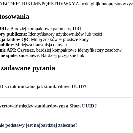
789ABCDEFGHJKLMNPQRSTUVWXYZabcdefghijkmnopqrstuvwxyz
tosowania
 URL
: Bardziej kompaktowe parametry URL
ory publiczne
: Identyfikatory użytkowników lub treści
cja kodów QR
: Mniej znaków = prostsze kody
obilne
: Mniejsza transmisja danych
nie API
: Czystsze, bardziej kompaktowe identyfikatory zasobów
ie społecznościowe
: Bardziej przyjazne linki
j zadawane pytania
D są tak unikalne jak standardowe UUID?
wertować między standardowym a Short UUID?
e podstawy jest najbardziej zalecane?