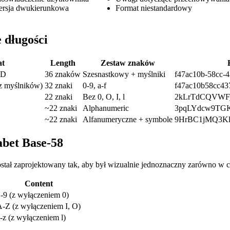
ersja dwukierunkowa
Format niestandardowy
 długości
t
Length
Zestaw znaków
ID
36 znaków
Szesnastkowy + myślniki
f47ac10b-58cc-
z myślników)
32 znaki
0-9, a-f
f47ac10b58cc43
22 znaki
Bez 0, O, I, l
2kLrTdCQVWF
~22 znaki
Alphanumeric
3pqLYdcw9TG
~22 znaki
Alfanumeryczne + symbole
9HrBC1jMQ3K
abet Base-58
stał zaprojektowany tak, aby był wizualnie jednoznaczny zarówno w czc
Content
-9 (z wyłączeniem 0)
-Z (z wyłączeniem I, O)
-z (z wyłączeniem l)