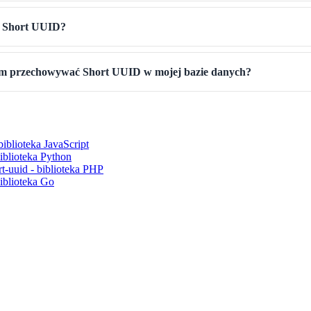
są Short UUID?
m przechowywać Short UUID w mojej bazie danych?
biblioteka JavaScript
biblioteka Python
rt-uuid - biblioteka PHP
biblioteka Go