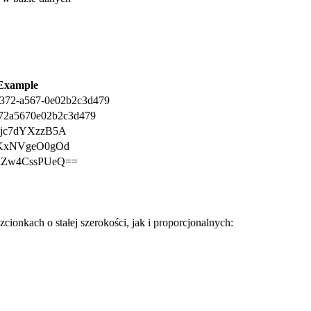
Example
4372-a567-0e02b2c3d479
72a5670e02b2c3d479
jc7dYXzzB5A
KxNVgeO0gOd
lZw4CssPUeQ==
ionkach o stałej szerokości, jak i proporcjonalnych: