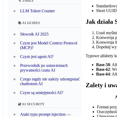
🔧 TOOLS
Standardo
Short UUID 
LLM Token Counter
Jak działa
📚 AI GUIDES
Usuń myśln
Słownik AI 2025
Konwersja p
Konwersja li
Czym jest Model Context Protocol
Dopełnij wyn
(MCP)?
Typowe alfabety k
Czym jest agent AI?
Base-58
: A
Przewodnik po ustawieniach
Base-62
: Ws
prywatności czatu AI
Base-64
: Al
Czego nigdy nie należy udostępniać
chatbotom AI
Zalety i uw
Czym są umiejętności AI?
A
🔐 AI SECURITY
Format prz
Oszczędnoś
Ataki typu prompt injection —
Ulepszone 