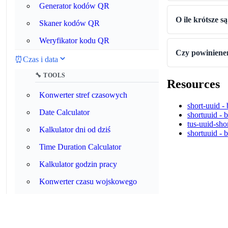
Generator kodów QR
O ile krótsze 
Skaner kodów QR
Weryfikator kodu QR
Czy powiniene
⏰
Czas i data
🔧 TOOLS
Resources
Konwerter stref czasowych
short-uuid - 
Date Calculator
shortuuid - 
tus-uuid-sho
Kalkulator dni od dziś
shortuuid - 
Time Duration Calculator
Kalkulator godzin pracy
Konwerter czasu wojskowego
Konwerter Unix Timestamp
Parser wyrażeń cron