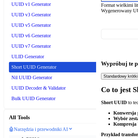
UUID v1 Generator
Format wielkimi li
Wygenerowany U
UUID v3 Generator
UUID v5 Generator
UUID v6 Generator
UUID v7 Generator
ULID Generator
Wypróbuj te p
Short UUID Generator
Standardowy krótk
Nil UUID Generator
UUID Decoder & Validator
Co to jest 
Bulk UUID Generator
Short UUID
to te
Konwersja 
All Tools
Wybór zes
Kompresja 
🤖
Narzędzia i przewodniki AI
Przykład transfo