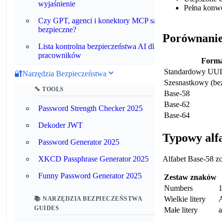
wyjaśnienie
Pełna konw
Czy GPT, agenci i konektory MCP są
bezpieczne?
Porównanie
Lista kontrolna bezpieczeństwa AI dla
pracowników
Forma
Standardowy UU
🔐
Narzędzia Bezpieczeństwa
Szesnastkowy (be
🔧 TOOLS
Base-58
Base-62
Password Strength Checker 2025
Base-64
Dekoder JWT
Typowy alf
Password Generator 2025
Alfabet Base-58 zo
XKCD Passphrase Generator 2025
Funny Password Generator 2025
Zestaw znaków
Numbers
1
Wielkie litery
A
📚 NARZĘDZIA BEZPIECZEŃSTWA
GUIDES
Małe litery
a