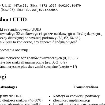
wy UUID:
f47ac10b-58cc-4372-a567-0e02b2c3d479
(base-58):
2kLrTdCQVWFjc7dYXzzB5A
 Short UUID
iki ze standardowego UUID
owstałego 32-znakowego ciągu szesnastkowego na liczbę dziesiętną
czby dziesiętnej do wyższej podstawy (58, 62, 64 itd.)
ik, jeśli to konieczne, aby zapewnić spójną długość
odowania obejmują:
lfanumeryczne bez znaków dwuznacznych (0, O, I, l)
zystkie znaki alfanumeryczne (a-z, A-Z, 0-9)
fanumeryczne plus dwa znaki specjalne (często + i /)
agi
dvantages
Considerations
yjazny dla URL
Nadwyżka konwersji podstawy
ć długości znaków (40-50%)
Złożoność implementacji
doświadczenie użytkownika
Uwagi dotyczące przechowywania