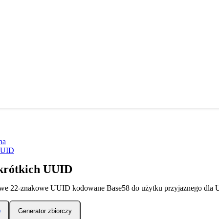
na
UUID
krótkich UUID
we 22-znakowe UUID kodowane Base58 do użytku przyjaznego dla
Generator zbiorczy
D