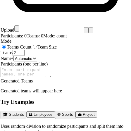
Upload
Participants:
0
Teams:
0
Mode:
count
Mode
Teams Count
Team Size
Teams
Names
Participants (one per line)
Generated Teams
Generated teams will appear here
Try Examples
🎓 Students
👥 Employees
⚽ Sports
💼 Project
Uses random-division to randomize participants and split them into