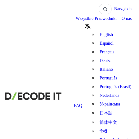
Narzędzia
Wszystkie Przewodniki
O nas
English
Español
Français
Deutsch
Italiano
Português
Português (Brasil)
Nederlands
Українська
FAQ
日本語
简体中文
हिन्दी