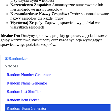
przy użyciu trybu wielkości
Nazewnictwo Zespołów:
Automatyczne numerowanie lub
niestandardowe nazwy zespołów
Niestandardowe Nazwy Zespołów:
Twórz spersonalizowane
nazwy zespołów dla każdej grupy
Wyrównaj Zespoły:
Zapewnij sprawiedliwy podział we
wszystkich zespołach
Idealne Do:
Drużyny sportowe, projekty grupowe, zajęcia klasowe,
grupy warsztatowe, hackathony oraz każda sytuacja wymagająca
sprawiedliwego podziału zespołów.
🔗
Related Tools
🎲
Randomizers
🔧 TOOLS
Random Number Generator
Random Name Generator
Random List Shuffler
Random Item Picker
Random Team Generator