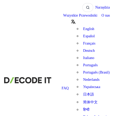
Narzędzia
Wszystkie Przewodniki
O nas
English
Español
Français
Deutsch
Italiano
Português
Português (Brasil)
Nederlands
Українська
FAQ
日本語
简体中文
हिन्दी