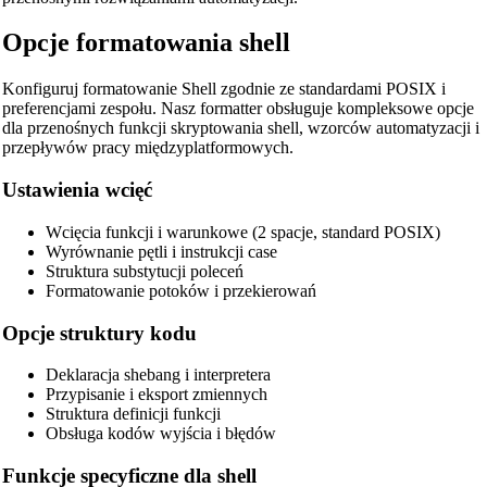
Opcje formatowania shell
Konfiguruj formatowanie Shell zgodnie ze standardami POSIX i
preferencjami zespołu. Nasz formatter obsługuje kompleksowe opcje
dla przenośnych funkcji skryptowania shell, wzorców automatyzacji i
przepływów pracy międzyplatformowych.
Ustawienia wcięć
Wcięcia funkcji i warunkowe (2 spacje, standard POSIX)
Wyrównanie pętli i instrukcji case
Struktura substytucji poleceń
Formatowanie potoków i przekierowań
Opcje struktury kodu
🔗
Deklaracja shebang i interpretera
Related Tools
Przypisanie i eksport zmiennych
Struktura definicji funkcji
📝
Formatery i Upiększacze Kodu
Obsługa kodów wyjścia i błędów
🔧 TOOLS
Funkcje specyficzne dla shell