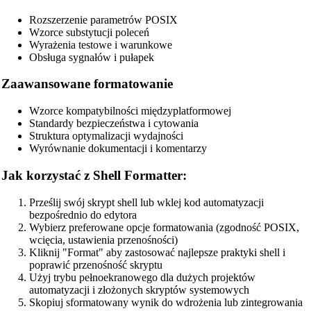
HTML Beautifier
Rozszerzenie parametrów POSIX
CSS Beautifier
Wzorce substytucji poleceń
Wyrażenia testowe i warunkowe
JavaScript Beautifier
Obsługa sygnałów i pułapek
TypeScript Beautifier
Zaawansowane formatowanie
JSX Beautifier
Wzorce kompatybilności międzyplatformowej
Vue Beautifier
Standardy bezpieczeństwa i cytowania
Struktura optymalizacji wydajności
SCSS Beautifier
Wyrównanie dokumentacji i komentarzy
JSON Beautifier
Jak korzystać z Shell Formatter:
XML Beautifier
Prześlij swój skrypt shell lub wklej kod automatyzacji
YAML Beautifier
bezpośrednio do edytora
Wybierz preferowane opcje formatowania (zgodność POSIX,
SQL Beautifier
wcięcia, ustawienia przenośności)
Kliknij "Format" aby zastosować najlepsze praktyki shell i
MySQL SQL Beautifier
poprawić przenośność skryptu
Użyj trybu pełnoekranowego dla dużych projektów
PostgreSQL SQL Beautifier
automatyzacji i złożonych skryptów systemowych
Skopiuj sformatowany wynik do wdrożenia lub zintegrowania
MongoDB Query Beautifier