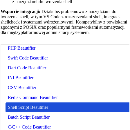
z narzędziami do tworzenia shell
Nginx Config Beautifier
Wsparcie integracji:
Działa bezproblemowo z narzędziami do
tworzenia shell, w tym VS Code z rozszerzeniami shell, integracją
Apache Config Beautifier
shellcheck i systemami wdrożeniowymi. Kompatybilny z powłokami
zgodnymi z POSIX oraz popularnymi frameworkami automatyzacji
Python Beautifier
dla międzyplatformowej administracji systemem.
Java Code Beautifier
PHP Beautifier
Swift Code Beautifier
Dart Code Beautifier
INI Beautifier
CSV Beautifier
Redis Command Beautifier
Shell Script Beautifier
Batch Script Beautifier
C/C++ Code Beautifier