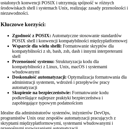
ustalonych konwencji POSIX i utrzymują spójność w różnych
środowiskach shell i systemach Unix, realizując zasady przenośności i
niezawodności.
Kluczowe korzyści:
Zgodność z POSIX:
Automatyczne stosowanie standardów
POSIX shell i konwencji kompatybilności międzyplatformowej
Wsparcie dla wielu shelli:
Formatowanie skryptów dla
kompatybilności z sh, bash, zsh, dash i innymi interpreterami
shell
Przenośność systemu:
Strukturyzacja kodu dla
kompatybilności z Linux, Unix, macOS i systemami
wbudowanymi
Doskonałość automatyzacji:
Optymalizacja formatowania dla
administracji systemem, wdrożeń i przepływów pracy
automatyzacji
Skupienie na bezpieczeństwie:
Formatowanie kodu
podkreślające najlepsze praktyki bezpieczeństwa i
zapobiegające typowym podatnościom
Idealne dla administratorów systemów, inżynierów DevOps,
programistów Unix oraz zespołów automatyzacji pracujących z
skryptami międzyplatformowymi, systemami wbudowanymi i
przenośnymi rozwiązaniami automatyzacji.