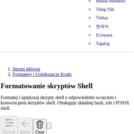
Bahasa Indonesia
Tiếng Việt
Türkçe
한국어
Ελληνικά
Tagalog
Strona główna
Formatery i Upiększacze Kodu
Formatowanie skryptów Shell
Formatuj i upiększaj skrypty shell z odpowiednim wcięciem i
konwencjami skryptów shell. Obsługuje składnię bash, zsh i POSIX
shell.
Format
Minify
Clear