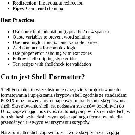
Redirection
: Input/output redirection
Pipes
: Command chaining
Best Practices
Use consistent indentation (typically 2 or 4 spaces)
Quote variables to prevent word splitting
Use meaningful function and variable names
Add comments for complex logic
Use proper error handling with exit codes
Follow shell scripting style guides
Test scripts with shellcheck for validation
Co to jest Shell Formatter?
Shell Formatter to wszechstronne narzędzie zaprojektowane do
formatowania i upiększania skryptów shell zgodnie ze standardami
POSIX oraz uniwersalnymi najlepszymi praktykami skryptowania
shell. Skryptowanie shell jest podstawą systemów podobnych do
Unix, zapewniając możliwości automatyzacji w różnych shellach, w
tym sh, bash, zsh i dash, wymagając spójnego formatowania dla
przenośnych i łatwych w utrzymaniu skryptów.
Nasz formatter shell zapewnia, że Twoje skrypty przestrzegają