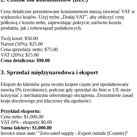
Ceny detaliczne prezentowane konsumentom muszą zawierać VAT w
większości krajów. Użyj trybu „Dodaj VAT”, aby obliczyć cenę
półkową z kosztu netto, zapewniając pokrycie zarówno kosztu
produktu, jak i zobowiązań podatkowych.
Twój koszt: $50.00
Narzut (50%): $25.00
Cena sprzedaży netto: $75.00
VAT (20%): $15.00
Cena detaliczna: $90.00
3. Sprzedaż międzynarodowa i eksport
Eksport do klientów poza twoim krajem często jest opodatkowany
stawką 0% (zwolniony), podczas gdy sprzedaż do firm w UE może
korzystać z mechanizmu odwrotnego obciążenia. Zrozumienie zasad
kraju docelowego jest kluczowe dla zgodności.
Przykład eksportu:
Cena netto: $1,000.00
VAT (0% - eksport): $0.00
Suma faktury: $1,000.00
Invoice must state: "Zero-rated supply - Export outside [Country]"