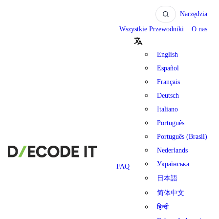
Narzędzia
Wszystkie Przewodniki
O nas
English
Español
Français
Deutsch
Italiano
Português
Português (Brasil)
Nederlands
Українська
FAQ
日本語
简体中文
हिन्दी