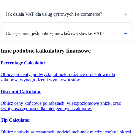
Jak działa VAT dla usług cyfrowych i e-commerce?
Co się stanie, jeśli naliczę niewłaściwą stawkę VAT?
Inne podobne kalkulatory finansowe
Percentage Calculator
Oblicz procenty, podwyżki, obniżki i różnice procentowe dla
zakupów, wynagrodzeń i wyników testów.
Discount Calculator
Oblicz ceny końcowe po rabatach, wielopoziomowe zniżki oraz
kwoty oszczędności dla inteligentnych zakupów.
Tip Calculator
Oblicz napiwki w restauracji, podziel rachunek między osoby i określ