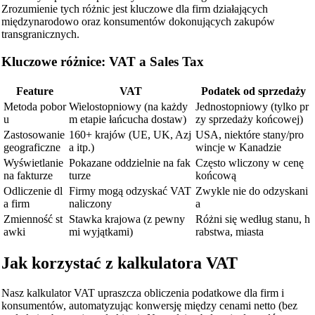
Zrozumienie tych różnic jest kluczowe dla firm działających
międzynarodowo oraz konsumentów dokonujących zakupów
transgranicznych.
Kluczowe różnice: VAT a Sales Tax
Feature
VAT
Podatek od sprzedaży
Metoda pobor
Wielostopniowy (na każdy
Jednostopniowy (tylko pr
u
m etapie łańcucha dostaw)
zy sprzedaży końcowej)
Zastosowanie
160+ krajów (UE, UK, Azj
USA, niektóre stany/pro
geograficzne
a itp.)
wincje w Kanadzie
Wyświetlanie
Pokazane oddzielnie na fak
Często wliczony w cenę
na fakturze
turze
końcową
Odliczenie dl
Firmy mogą odzyskać VAT
Zwykle nie do odzyskani
a firm
naliczony
a
Zmienność st
Stawka krajowa (z pewny
Różni się według stanu, h
awki
mi wyjątkami)
rabstwa, miasta
Jak korzystać z kalkulatora VAT
Nasz kalkulator VAT upraszcza obliczenia podatkowe dla firm i
konsumentów, automatyzując konwersję między cenami netto (bez