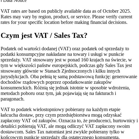
ℹ️
Data Notice
VAT rates are based on publicly available data as of October 2025.
Rates may vary by region, product, or service. Please verify current
rates for your specific location before making financial decisions.
Czym jest VAT / Sales Tax?
Podatek od wartości dodanej (VAT) oraz podatek od sprzedaży to
podatki konsumpcyjne nakładane na towary i usługi w punkcie
sprzedaży. VAT stosowany jest w ponad 160 krajach na świecie, w
tym w większości państw europejskich, podczas gdy Sales Tax jest
stosowany głównie w Stanach Zjednoczonych i kilku innych
jurysdykcjach. Oba pełnią tę samą podstawową funkcję: generowanie
dochodów rządowych poprzez opodatkowanie zakupów
konsumenckich. Różnią się jednak istotnie w sposobie wdrożenia,
metodach poboru oraz tym, jak pojawiają się na fakturach i
paragonach.
VAT to podatek wielostopniowy pobierany na każdym etapie
łańcucha dostaw, przy czym przedsiębiorstwa mogą odzyskać
zapłacony VAT od zakupów. Oznacza to, że producenci, hurtownicy i
detaliści pobierają VAT, ale mogą odliczyć VAT zapłacony swoim
dostawcom. Sales Tax natomiast jest zwykle pobierany tylko w
końcowym punkcie sprzedaży dla ostatecznego konsumenta.