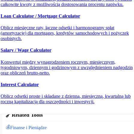
całkowite kwoty z możliwością dostosowania procentu napiwku.
Loan Calculator / Mortgage Calculator
Oblicz miesięczne raty, łączne odsetki i harmonogramy spłat
(amortyzację) dla mortgages, kredytów samochodowych i pożyczek
osobistych.
Salary / Wage Calculator
Konwertuj między wynagrodzeniem rocznym, miesięcznym,
tygodniowym, dziennym i godzinowym z uwzględnieniem nadgodzin
oraz obliczeń brutto‑netto.
Interest Calculator
Oblicz odsetki proste i składane z dzienną, miesięczną, kwartalną lub
roczną kapitalizacją dla oszczędności i inwestycji.
🔗
Related Tools
💰
Finanse i Pieniądze