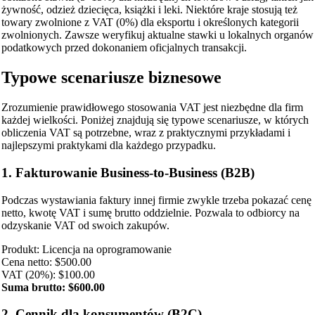
żywność, odzież dziecięca, książki i leki. Niektóre kraje stosują też
towary zwolnione z VAT (0%) dla eksportu i określonych kategorii
zwolnionych. Zawsze weryfikuj aktualne stawki u lokalnych organów
podatkowych przed dokonaniem oficjalnych transakcji.
Typowe scenariusze biznesowe
Zrozumienie prawidłowego stosowania VAT jest niezbędne dla firm
każdej wielkości. Poniżej znajdują się typowe scenariusze, w których
obliczenia VAT są potrzebne, wraz z praktycznymi przykładami i
najlepszymi praktykami dla każdego przypadku.
1. Fakturowanie Business-to-Business (B2B)
Podczas wystawiania faktury innej firmie zwykle trzeba pokazać cenę
netto, kwotę VAT i sumę brutto oddzielnie. Pozwala to odbiorcy na
odzyskanie VAT od swoich zakupów.
Produkt: Licencja na oprogramowanie
Cena netto: $500.00
VAT (20%): $100.00
Suma brutto: $600.00
2. Cennik dla konsumentów (B2C)