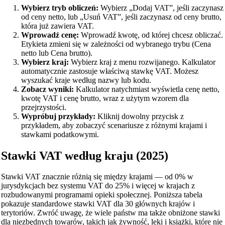
Wybierz tryb obliczeń:
Wybierz „Dodaj VAT”, jeśli zaczynasz
od ceny netto, lub „Usuń VAT”, jeśli zaczynasz od ceny brutto,
która już zawiera VAT.
Wprowadź cenę:
Wprowadź kwotę, od której chcesz obliczać.
Etykieta zmieni się w zależności od wybranego trybu (Cena
netto lub Cena brutto).
Wybierz kraj:
Wybierz kraj z menu rozwijanego. Kalkulator
automatycznie zastosuje właściwą stawkę VAT. Możesz
wyszukać kraje według nazwy lub kodu.
Zobacz wyniki:
Kalkulator natychmiast wyświetla cenę netto,
kwotę VAT i cenę brutto, wraz z użytym wzorem dla
przejrzystości.
Wypróbuj przykłady:
Kliknij dowolny przycisk z
przykładem, aby zobaczyć scenariusze z różnymi krajami i
stawkami podatkowymi.
Stawki VAT według kraju (2025)
Stawki VAT znacznie różnią się między krajami — od 0% w
jurysdykcjach bez systemu VAT do 25% i więcej w krajach z
rozbudowanymi programami opieki społecznej. Poniższa tabela
pokazuje standardowe stawki VAT dla 30 głównych krajów i
terytoriów. Zwróć uwagę, że wiele państw ma także obniżone stawki
dla niezbędnych towarów, takich jak żywność, leki i książki, które nie