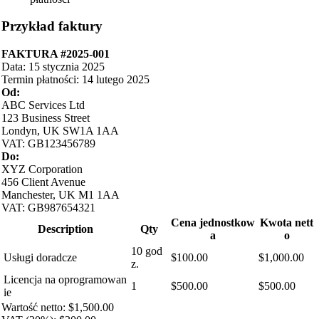
Przykład faktury
FAKTURA #2025-001
Data: 15 stycznia 2025
Termin płatności: 14 lutego 2025
Od:
ABC Services Ltd
123 Business Street
Londyn, UK SW1A 1AA
VAT: GB123456789
Do:
XYZ Corporation
456 Client Avenue
Manchester, UK M1 1AA
VAT: GB987654321
Cena jednostkow
Kwota nett
Description
Qty
a
o
10 god
Usługi doradcze
$100.00
$1,000.00
z.
Licencja na oprogramowan
1
$500.00
$500.00
ie
Wartość netto: $1,500.00