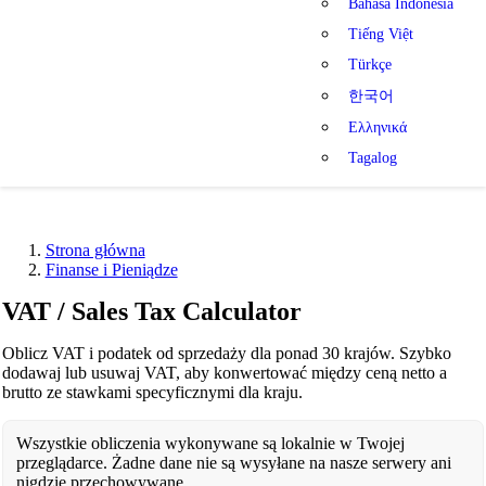
Bahasa Indonesia
Tiếng Việt
Türkçe
한국어
Ελληνικά
Tagalog
Strona główna
Finanse i Pieniądze
VAT / Sales Tax Calculator
Oblicz VAT i podatek od sprzedaży dla ponad 30 krajów. Szybko
dodawaj lub usuwaj VAT, aby konwertować między ceną netto a
brutto ze stawkami specyficznymi dla kraju.
Wszystkie obliczenia wykonywane są lokalnie w Twojej
przeglądarce. Żadne dane nie są wysyłane na nasze serwery ani
nigdzie przechowywane.