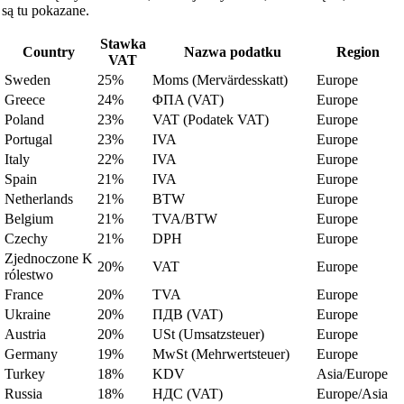
są tu pokazane.
Stawka
Country
Nazwa podatku
Region
VAT
Sweden
25%
Moms (Mervärdesskatt)
Europe
Greece
24%
ΦΠΑ (VAT)
Europe
Poland
23%
VAT (Podatek VAT)
Europe
Portugal
23%
IVA
Europe
Italy
22%
IVA
Europe
Spain
21%
IVA
Europe
Netherlands
21%
BTW
Europe
Belgium
21%
TVA/BTW
Europe
Czechy
21%
DPH
Europe
Zjednoczone K
20%
VAT
Europe
rólestwo
France
20%
TVA
Europe
Ukraine
20%
ПДВ (VAT)
Europe
Austria
20%
USt (Umsatzsteuer)
Europe
Germany
19%
MwSt (Mehrwertsteuer)
Europe
Turkey
18%
KDV
Asia/Europe
Russia
18%
НДС (VAT)
Europe/Asia