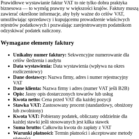
Prawidłowe wystawianie faktur VAT to nie tylko dobra praktyka
biznesowa — to wymóg prawny w większości krajów. Faktury muszą
zawierać określone informacje, aby były ważne do celów VAT,
umożliwiając sprzedawcy i kupującemu prowadzenie właściwych
rejestrów podatkowych i pozwalając zarejestrowanym podatnikom
odzyskiwać podatek naliczony.
Wymagane elementy faktury
Unikalny numer faktury:
Sekwencyjne numerowanie dla
celów śledzenia i audytu
Data wystawienia:
Data wystawienia (wpływa na okres
rozliczeniowy)
Dane dostawcy:
Nazwa firmy, adres i numer rejestracyjny
VAT
Dane klienta:
Nazwa firmy i adres (numer VAT jeśli B2B)
Opis:
Jasny opis dostarczonych towarów lub usług
Kwota netto:
Cena przed VAT dla każdej pozycji
Stawka VAT:
Zastosowany procent (standardowy, obniżony
lub zwolniony)
Kwota VAT:
Pobierany podatek, obliczany oddzielnie dla
każdej stawki jeśli stosowanych jest kilka stawek
Suma brutto:
Całkowita kwota do zapłaty z VAT
Warunki płatności:
Termin płatności i akceptowane metody
płatności