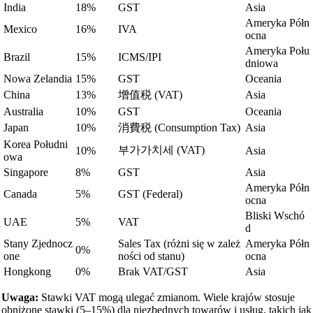
India
18%
GST
Asia
Ameryka Półn
Mexico
16%
IVA
ocna
Ameryka Połu
Brazil
15%
ICMS/IPI
dniowa
Nowa Zelandia
15%
GST
Oceania
China
13%
增值税 (VAT)
Asia
Australia
10%
GST
Oceania
Japan
10%
消費税 (Consumption Tax)
Asia
Korea Południ
부가가치세 (VAT)
10%
Asia
owa
Singapore
8%
GST
Asia
Ameryka Półn
Canada
5%
GST (Federal)
ocna
Bliski Wschó
UAE
5%
VAT
d
Stany Zjednocz
Sales Tax (różni się w zależ
Ameryka Półn
0%
one
ności od stanu)
ocna
Hongkong
0%
Brak VAT/GST
Asia
Uwaga:
Stawki VAT mogą ulegać zmianom. Wiele krajów stosuje
obniżone stawki (5–15%) dla niezbędnych towarów i usług, takich jak