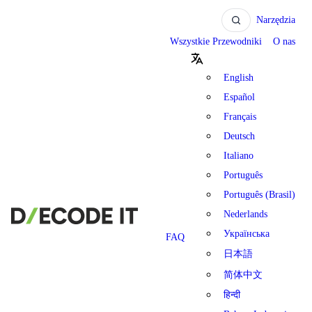
Narzędzia
Wszystkie Przewodniki
O nas
English
Español
Français
Deutsch
Italiano
Português
Português (Brasil)
Nederlands
Українська
FAQ
日本語
简体中文
हिन्दी