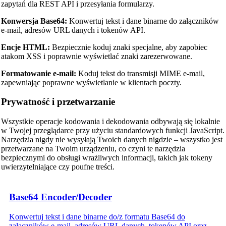
zapytań dla REST API i przesyłania formularzy.
Konwersja Base64:
Konwertuj tekst i dane binarne do załączników
e-mail, adresów URL danych i tokenów API.
Encje HTML:
Bezpiecznie koduj znaki specjalne, aby zapobiec
atakom XSS i poprawnie wyświetlać znaki zarezerwowane.
Formatowanie e-mail:
Koduj tekst do transmisji MIME e-mail,
zapewniając poprawne wyświetlanie w klientach poczty.
Prywatność i przetwarzanie
Wszystkie operacje kodowania i dekodowania odbywają się lokalnie
w Twojej przeglądarce przy użyciu standardowych funkcji JavaScript.
Narzędzia nigdy nie wysyłają Twoich danych nigdzie – wszystko jest
przetwarzane na Twoim urządzeniu, co czyni te narzędzia
bezpiecznymi do obsługi wrażliwych informacji, takich jak tokeny
uwierzytelniające czy poufne treści.
Base64 Encoder/Decoder
Konwertuj tekst i dane binarne do/z formatu Base64 do
załączników e-mail, adresów URL danych, tokenów API oraz