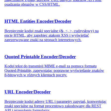
osadzania obrazów w CSS/HTML.
HTML Entities Encoder/Decoder
Bezpiecznie koduj znaki specjalne (&, <, >, cudzysłowy) na
encje HTML, aby zapobiec atakom XSS i wyświetlać
zarezerwowane znaki na stronach internetowych.
Quoted Printable Encoder/Decoder
Koduj tekst do transmisji MIME e-mail za pomocą formatu
Quoted-Printable, zapewniając poprawne wyświetlanie znaków
8-bitowych w różnych klientach poczty.
URL Encoder/Decoder
Bezpiecznie koduj adresy URL i parametry zapytań, konwertując
znaki specjalne na format procentowo zakodowany dla REST
API i przesyłania formularzy.