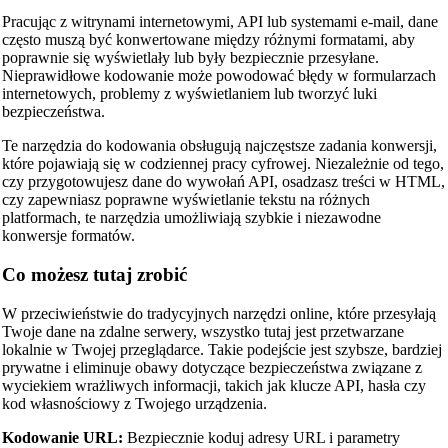
Pracując z witrynami internetowymi, API lub systemami e-mail, dane
często muszą być konwertowane między różnymi formatami, aby
poprawnie się wyświetlały lub były bezpiecznie przesyłane.
Nieprawidłowe kodowanie może powodować błędy w formularzach
internetowych, problemy z wyświetlaniem lub tworzyć luki
bezpieczeństwa.
Te narzędzia do kodowania obsługują najczęstsze zadania konwersji,
które pojawiają się w codziennej pracy cyfrowej. Niezależnie od tego,
czy przygotowujesz dane do wywołań API, osadzasz treści w HTML,
czy zapewniasz poprawne wyświetlanie tekstu na różnych
platformach, te narzędzia umożliwiają szybkie i niezawodne
konwersje formatów.
Co możesz tutaj zrobić
W przeciwieństwie do tradycyjnych narzędzi online, które przesyłają
Twoje dane na zdalne serwery, wszystko tutaj jest przetwarzane
lokalnie w Twojej przeglądarce. Takie podejście jest szybsze, bardziej
prywatne i eliminuje obawy dotyczące bezpieczeństwa związane z
wyciekiem wrażliwych informacji, takich jak klucze API, hasła czy
kod własnościowy z Twojego urządzenia.
Kodowanie URL:
Bezpiecznie koduj adresy URL i parametry