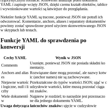
rygorystycznym formacie. Konwerter analizuje jeden dokument
YAML i zapisuje wcięty JSON, dzięki czemu kształt obiektów, tablice
🔧 TOOLS
i wywnioskowane wartości są łatwiejsze do przeglądania.
Length Converter
Niektóre funkcje YAML są tracone, ponieważ JSON nie potrafi ich
Konwerter masy
odwzorować. Komentarze, anchors, aliases i separatory dokumentów
powinny zostać sprawdzone przed użyciem skonwertowanego JSON
Konwerter temperatury
w skryptach lub testach.
Konwerter objętości
Funkcje YAML do sprawdzenia po
Konwerter objętości suchej
konwersji
Konwerter powierzchni
Cechy YAML
Wynik w JSON
Konwerter energii
Usunięte, ponieważ JSON nie posiada składni ko
Comments
mentarzy.
Konwerter pamięci
Anchors and alias
Rozwiązane dane mogą pozostać, ale nazwy kotw
es
ic (anchor names) nie są zachowywane.
Konwerter zużycia paliwa
Niejawne wartośc
Przekształcone do typów wartości JSON; ująć w c
Konwerter mocy
i logiczne, null i li
udzysłowie wartości, które muszą pozostać ciąga
czby
mi znaków.
Konwerter ciśnienia
Wiele dokumentó
Najpierw je rozdziel; to narzędzie jest przeznaczo
w
ne dla jednego dokumentu YAML.
Konwerter prędkości
Uwaga dotycząca łańcuchów znaków:
ujęcie w cudzysłowie