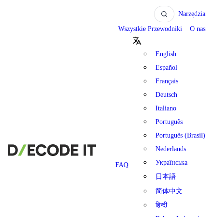
Narzędzia
Wszystkie Przewodniki
O nas
English
Español
Français
Deutsch
Italiano
Português
Português (Brasil)
Nederlands
Українська
FAQ
日本語
简体中文
हिन्दी