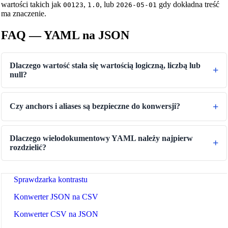
wartości takich jak
,
, lub
gdy dokładna treść
00123
1.0
2026-05-01
Konwerter czasu
ma znaczenie.
Binary/Hex/Decimal Converter
FAQ — YAML na JSON
Morse Code Translator
Number to Words Converter
Dlaczego wartość stała się wartością logiczną, liczbą lub
null?
Generator odwracania tekstu
Text Case Converter
Czy anchors i aliases są bezpieczne do konwersji?
Konwerter slugów na tytuł
Konwerter tytułu na slug
Dlaczego wielodokumentowy YAML należy najpierw
Tester wyrażeń regularnych
rozdzielić?
Konwerter kolorów
Sprawdzarka kontrastu
Konwerter JSON na CSV
Konwerter CSV na JSON