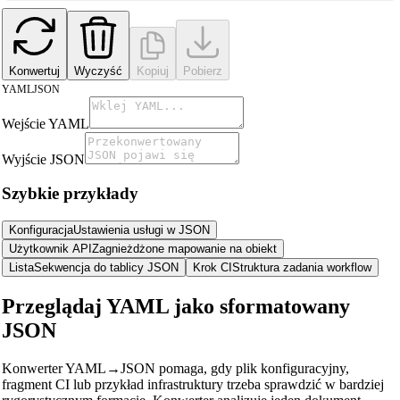
Konwertuj
Wyczyść
Kopiuj
Pobierz
YAML
JSON
Wejście YAML
Wyjście JSON
Szybkie przykłady
Konfiguracja
Ustawienia usługi w JSON
Użytkownik API
Zagnieżdżone mapowanie na obiekt
Lista
Sekwencja do tablicy JSON
Krok CI
Struktura zadania workflow
Przeglądaj YAML jako sformatowany
JSON
🔗
Related Tools
Konwerter YAML→JSON pomaga, gdy plik konfiguracyjny,
fragment CI lub przykład infrastruktury trzeba sprawdzić w bardziej
📐
Unit Converters