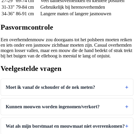
27-29"
69-74 cm
Veel damesoverhemden en kleinere posturen
31-33"
79-84 cm
Gebruikelijk bij herenoverhemden
34-36"
86-91 cm
Langere maten of langere jasmouwen
Pasvormcontrole
Een overhemdenmouw zou doorgaans tot het polsbeen moeten reiken
en iets onder een jasmouw zichtbaar moeten zijn. Casual overhemden
mogen losser vallen, maar een mouw die de hand bedekt of strak trekt
bij het buigen van de elleboog is meestal te lang of onjuist.
Veelgestelde vragen
Moet ik vanaf de schouder of de nek meten?
Kunnen mouwen worden ingenomen/verkort?
Wat als mijn borstmaat en mouwmaat niet overeenkomen?