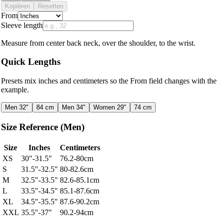
Kopiëren
Resetten
From
Sleeve length
Measure from center back neck, over the shoulder, to the wrist.
Quick Lengths
Presets mix inches and centimeters so the From field changes with the
example.
Men 32"
84 cm
Men 34"
Women 29"
74 cm
Size Reference
(
Men
)
Size
Inches
Centimeters
XS
30
"-
31.5
"
76.2
-
80
cm
S
31.5
"-
32.5
"
80
-
82.6
cm
M
32.5
"-
33.5
"
82.6
-
85.1
cm
L
33.5
"-
34.5
"
85.1
-
87.6
cm
XL
34.5
"-
35.5
"
87.6
-
90.2
cm
XXL
35.5
"-
37
"
90.2
-
94
cm