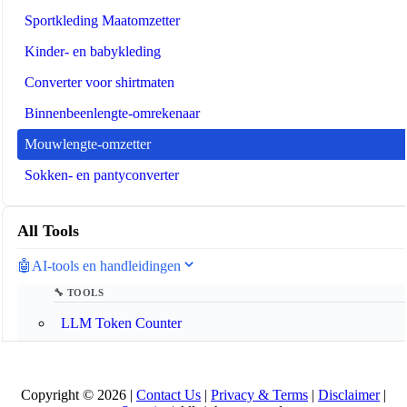
Sportkleding Maatomzetter
Kinder- en babykleding
Converter voor shirtmaten
Binnenbeenlengte-omrekenaar
Mouwlengte-omzetter
Sokken- en pantyconverter
All Tools
🤖
AI-tools en handleidingen
🔧 TOOLS
LLM Token Counter
📚 AI GUIDES
Copyright © 2026 |
Contact Us
|
Privacy & Terms
|
Disclaimer
|
AI-woordenlijst 2025