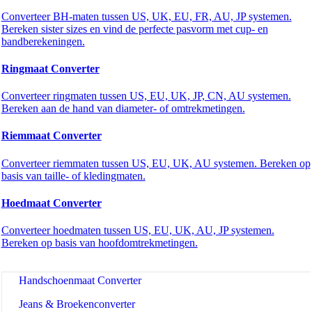
Converteer BH-maten tussen US, UK, EU, FR, AU, JP systemen.
Bereken sister sizes en vind de perfecte pasvorm met cup- en
bandberekeningen.
🔗
Related Tools
Ringmaat Converter
🛍️
Kleding en winkelen
Converteer ringmaten tussen US, EU, UK, JP, CN, AU systemen.
Bereken aan de hand van diameter- of omtrekmetingen.
🔧 TOOLS
Riemmaat Converter
Schoenmaat Converter
Kledingmaat Converter
Converteer riemmaten tussen US, EU, UK, AU systemen. Bereken op
basis van taille- of kledingmaten.
BH-maat Converter
Hoedmaat Converter
Ringmaat Converter
Converteer hoedmaten tussen US, EU, UK, AU, JP systemen.
Riemmaat Converter
Bereken op basis van hoofdomtrekmetingen.
Hoedmaat Converter
Handschoenmaat Converter
Jeans & Broekenconverter