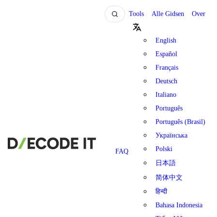
Tools
Alle Gidsen
Over
English
Español
Français
Deutsch
Italiano
Português
Português (Brasil)
Українська
Polski
FAQ
日本語
简体中文
हिन्दी
Bahasa Indonesia