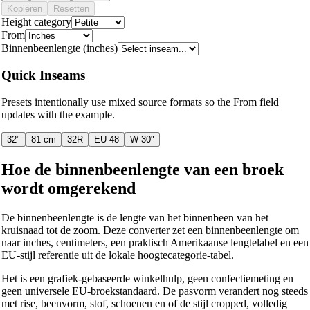
Kopiëren
Resetten
Height category
From
Binnenbeenlengte (inches)
Quick Inseams
Presets intentionally use mixed source formats so the From field
updates with the example.
32"
81 cm
32R
EU 48
W 30"
Hoe de binnenbeenlengte van een broek
wordt omgerekend
De binnenbeenlengte is de lengte van het binnenbeen van het
kruisnaad tot de zoom. Deze converter zet een binnenbeenlengte om
naar inches, centimeters, een praktisch Amerikaanse lengtelabel en een
EU-stijl referentie uit de lokale hoogtecategorie-tabel.
Het is een grafiek-gebaseerde winkelhulp, geen confectiemeting en
geen universele EU-broekstandaard. De pasvorm verandert nog steeds
met rise, beenvorm, stof, schoenen en of de stijl cropped, volledig