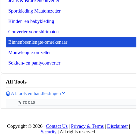
Jeans & Broekenconverter
Sportkleding Maatomzetter
Kinder- en babykleding
Converter voor shirtmaten
Binnenbeenlengte-omrekenaar
Mouwlengte-omzetter
Sokken- en pantyconverter
All Tools
🤖
AI-tools en handleidingen
🔧 TOOLS
LLM Token Counter
📚 AI GUIDES
Copyright © 2026 |
Contact Us
|
Privacy & Terms
|
Disclaimer
|
Security
| All rights reserved.