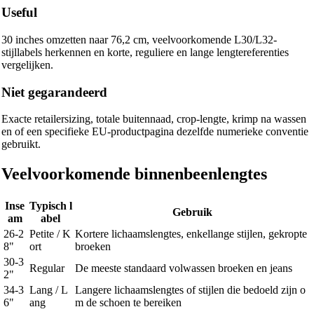
Useful
30 inches omzetten naar 76,2 cm, veelvoorkomende L30/L32-
stijllabels herkennen en korte, reguliere en lange lengtereferenties
vergelijken.
Niet gegarandeerd
Exacte retailersizing, totale buitennaad, crop-lengte, krimp na wassen
en of een specifieke EU-productpagina dezelfde numerieke conventie
gebruikt.
Veelvoorkomende binnenbeenlengtes
Inse
Typisch l
Gebruik
am
abel
26-2
Petite / K
Kortere lichaamslengtes, enkellange stijlen, gekropte
8"
ort
broeken
30-3
Regular
De meeste standaard volwassen broeken en jeans
2"
34-3
Lang / L
Langere lichaamslengtes of stijlen die bedoeld zijn o
6"
ang
m de schoen te bereiken