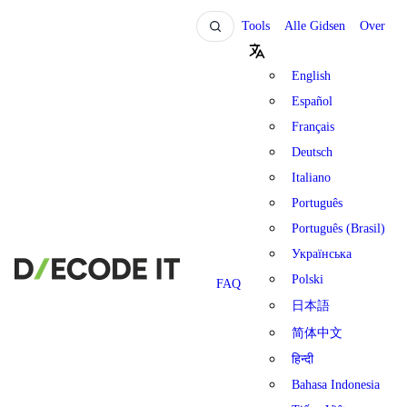
Tools
Alle Gidsen
Over
English
Español
Français
Deutsch
Italiano
Português
Português (Brasil)
Українська
Polski
FAQ
日本語
简体中文
हिन्दी
Bahasa Indonesia