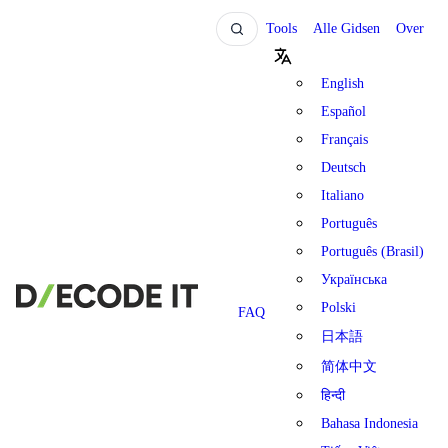
Tools
Alle Gidsen
Over
English
Español
Français
Deutsch
Italiano
Português
Português (Brasil)
Українська
Polski
FAQ
日本語
简体中文
हिन्दी
Bahasa Indonesia