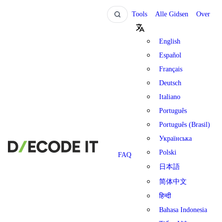
Tools
Alle Gidsen
Over
English
Español
Français
Deutsch
Italiano
Português
Português (Brasil)
Українська
Polski
FAQ
日本語
简体中文
हिन्दी
Bahasa Indonesia