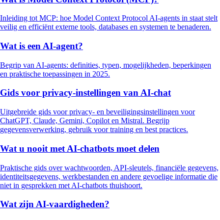
Inleiding tot MCP: hoe Model Context Protocol AI-agents in staat stelt
veilig en efficiënt externe tools, databases en systemen te benaderen.
Wat is een AI-agent?
Begrip van AI-agents: definities, typen, mogelijkheden, beperkingen
en praktische toepassingen in 2025.
Gids voor privacy-instellingen van AI-chat
Uitgebreide gids voor privacy- en beveiligingsinstellingen voor
ChatGPT, Claude, Gemini, Copilot en Mistral. Begrijp
gegevensverwerking, gebruik voor training en best practices.
Wat u nooit met AI-chatbots moet delen
Praktische gids over wachtwoorden, API-sleutels, financiële gegevens,
identiteitsgegevens, werkbestanden en andere gevoelige informatie die
niet in gesprekken met AI-chatbots thuishoort.
Wat zijn AI-vaardigheden?