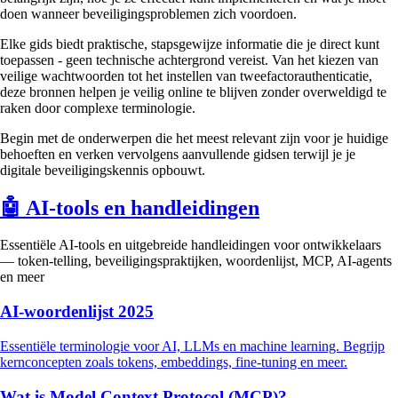
doen wanneer beveiligingsproblemen zich voordoen.
Elke gids biedt praktische, stapsgewijze informatie die je direct kunt
toepassen - geen technische achtergrond vereist. Van het kiezen van
veilige wachtwoorden tot het instellen van tweefactorauthenticatie,
deze bronnen helpen je veilig online te blijven zonder overweldigd te
raken door complexe terminologie.
Begin met de onderwerpen die het meest relevant zijn voor je huidige
behoeften en verken vervolgens aanvullende gidsen terwijl je je
digitale beveiligingskennis opbouwt.
🤖
AI-tools en handleidingen
Essentiële AI-tools en uitgebreide handleidingen voor ontwikkelaars
— token-telling, beveiligingspraktijken, woordenlijst, MCP, AI-agents
en meer
AI-woordenlijst 2025
Essentiële terminologie voor AI, LLMs en machine learning. Begrijp
kernconcepten zoals tokens, embeddings, fine-tuning en meer.
Wat is Model Context Protocol (MCP)?