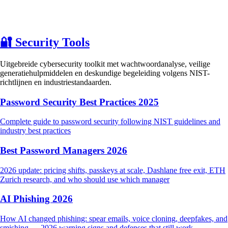
🔐
Security Tools
Uitgebreide cybersecurity toolkit met wachtwoordanalyse, veilige
generatiehulpmiddelen en deskundige begeleiding volgens NIST-
richtlijnen en industriestandaarden.
Password Security Best Practices 2025
Complete guide to password security following NIST guidelines and
industry best practices
Best Password Managers 2026
2026 update: pricing shifts, passkeys at scale, Dashlane free exit, ETH
Zurich research, and who should use which manager
AI Phishing 2026
How AI changed phishing: spear emails, voice cloning, deepfakes, and
smishing — 2026 warning signs and defenses that still work