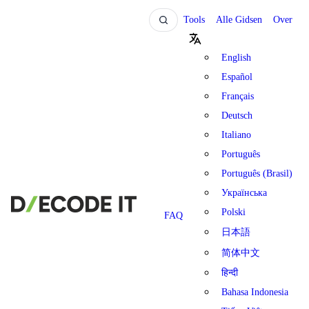
Tools
Alle Gidsen
Over
English
Español
Français
Deutsch
Italiano
Português
Português (Brasil)
Українська
Polski
FAQ
日本語
简体中文
हिन्दी
Bahasa Indonesia