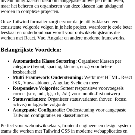
niveau utility-klassen biedt om aangepaste ontwerpen te bouwen,
maar het beheren en organiseren van deze klassen kan uitdagend
worden in complexe projecten.
Onze Tailwind formatter zorgt ervoor dat je utility-klassen een
🔗
Related Tools
consistente volgorde volgen in je hele project, waardoor je code beter
leesbaar en onderhoudbaar wordt voor ontwikkelingsteams die
📝
Code Formatters & Beautifiers
werken met React, Vue, Angular en andere moderne frameworks.
🔧 TOOLS
Belangrijkste Voordelen:
HTML Beautifier
Automatische Klasse Sortering:
Organiseer klassen per
CSS Beautifier
categorie (layout, spacing, kleuren, enz.) voor betere
leesbaarheid
JavaScript Beautifier
Multi-Framework Ondersteuning:
Werkt met HTML, React
JSX, Vue-sjablonen, Angular, Svelte en meer
TypeScript Beautifier
Responsieve Volgorde:
Sorteer responsieve voorvoegsels
correct (sm:, md:, lg:, xl:, 2xl:) voor mobile-first ontwerp
JSX Beautifier
Statusvarianten:
Organiseer statusvarianten (hover:, focus:,
active:) in logische volgorde
Vue Beautifier
Aangepaste Configuratie:
Ondersteuning voor aangepaste
Tailwind-configuraties en klassefuncties
SCSS Beautifier
Perfect voor webontwikkelaars, frontend engineers en design system
JSON Beautifier
teams die werken met Tailwind CSS in moderne webapplicaties en