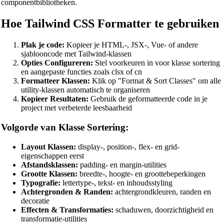
componentbibliotheken.
XML Beautifier
YAML Beautifier
Hoe Tailwind CSS Formatter te gebruiken
SQL Beautifier
Plak je code:
Kopieer je HTML-, JSX-, Vue- of andere
sjablooncode met Tailwind-klassen
MySQL SQL Beautifier
Opties Configureren:
Stel voorkeuren in voor klasse sortering
PostgreSQL SQL Beautifier
en aangepaste functies zoals clsx of cn
Formatteer Klassen:
Klik op "Format & Sort Classes" om alle
MongoDB Query Beautifier
utility-klassen automatisch te organiseren
Kopieer Resultaten:
Gebruik de geformatteerde code in je
Nginx Config Beautifier
project met verbeterde leesbaarheid
Apache Config Beautifier
Volgorde van Klasse Sortering:
Python Beautifier
Layout Klassen:
display-, position-, flex- en grid-
eigenschappen eerst
Java Code Beautifier
Afstandsklassen:
padding- en margin-utilities
Grootte Klassen:
breedte-, hoogte- en groottebeperkingen
PHP Beautifier
Typografie:
lettertype-, tekst- en inhoudsstyling
Swift Code Beautifier
Achtergronden & Randen:
achtergrondkleuren, randen en
decoratie
Dart Code Beautifier
Effecten & Transformaties:
schaduwen, doorzichtigheid en
transformatie-utilities