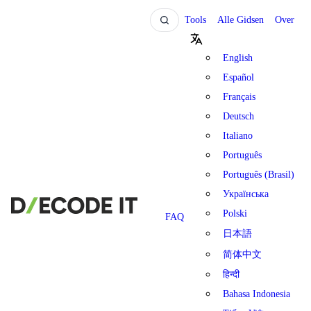
Tools
Alle Gidsen
Over
English
Español
Français
Deutsch
Italiano
Português
Português (Brasil)
Українська
Polski
FAQ
日本語
简体中文
हिन्दी
Bahasa Indonesia