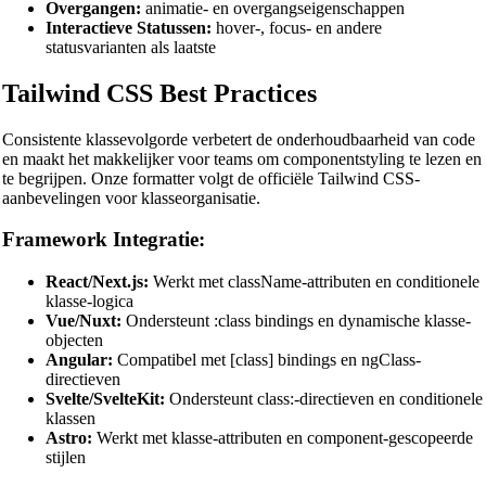
INI Beautifier
Overgangen:
animatie- en overgangseigenschappen
Interactieve Statussen:
hover-, focus- en andere
CSV Beautifier
statusvarianten als laatste
Redis Command Beautifier
Tailwind CSS Best Practices
Shell Script Beautifier
Consistente klassevolgorde verbetert de onderhoudbaarheid van code
Batch Script Beautifier
en maakt het makkelijker voor teams om componentstyling te lezen en
te begrijpen. Onze formatter volgt de officiële Tailwind CSS-
C/C++ Code Beautifier
aanbevelingen voor klasseorganisatie.
CUDA Code Beautifier
Framework Integratie:
Scala Code Beautifier
React/Next.js:
Werkt met className-attributen en conditionele
Haskell Code Beautifier
klasse-logica
Vue/Nuxt:
Ondersteunt :class bindings en dynamische klasse-
Elixir Code Beautifier
objecten
Angular:
Compatibel met [class] bindings en ngClass-
R Code Beautifier
directieven
Svelte/SvelteKit:
Ondersteunt class:-directieven en conditionele
Julia Code Beautifier
klassen
Astro:
Werkt met klasse-attributen en component-gescopeerde
MATLAB Code Beautifier
stijlen
Lua Code Beautifier