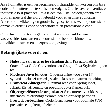
Java Formatter is een gespecialiseerd hulpmiddel ontworpen om Java-
code te formatteren en te verfraaien volgens Oracle Java-conventies en
industriële best practices. Java is een robuuste, objectgeoriënteerde
programmeertaal die wordt gebruikt voor enterprise-applicaties,
Android-ontwikkeling en grootschalige systemen, waarbij consistente
opmaak vereist is voor onderhoudbare en professionele code.
Onze Java formatter zorgt ervoor dat uw code voldoet aan
vastgestelde standaarden en consistentie behoudt binnen uw
ontwikkelingsteam en enterprise-omgevingen.
Belangrijkste voordelen:
Naleving van enterprise-standaarden:
Pas automatisch
Oracle Java Code Conventions en Google Java Style-richtlijnen
toe
Moderne Java-functies:
Ondersteuning voor Java 17+
syntaxis inclusief records, sealed classes en pattern matching
Framework-integratie:
Optimaliseer voor Spring Boot,
Jakarta EE, Hibernate en populaire Java-frameworks
Objectgeoriënteerde organisatie:
Structureren van klassen,
interfaces, overervingshiërarchieën en ontwerp patronen
Prestatieverbetering:
Code formatteren voor optimale JVM-
prestaties en geheugenbeheer