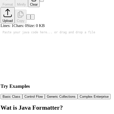
Format
Minify
Clear
Upload
Copy
Lines:
1
Chars:
0
Size:
0
KB
Try Examples
Basic Class
Control Flow
Generic Collections
Complex Enterprise
Wat is Java Formatter?