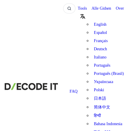
Tools
Alle Gidsen
Over
English
Español
Français
Deutsch
Italiano
Português
Português (Brasil)
Українська
Polski
FAQ
日本語
简体中文
हिन्दी
Bahasa Indonesia