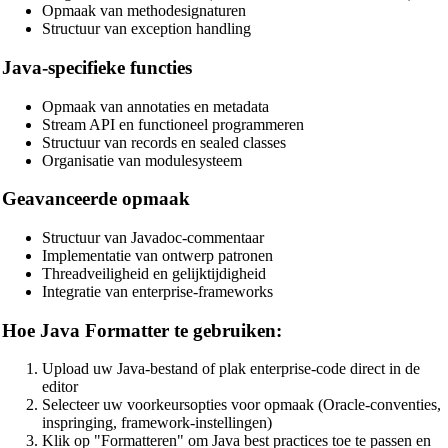
Opmaak van methodesignaturen
Structuur van exception handling
Java-specifieke functies
Opmaak van annotaties en metadata
Stream API en functioneel programmeren
Structuur van records en sealed classes
Organisatie van modulesysteem
Geavanceerde opmaak
🔗
Related Tools
Structuur van Javadoc-commentaar
📝
Code Formatters & Beautifiers
Implementatie van ontwerp patronen
Threadveiligheid en gelijktijdigheid
🔧 TOOLS
Integratie van enterprise-frameworks
HTML Beautifier
Hoe Java Formatter te gebruiken:
CSS Beautifier
Upload uw Java-bestand of plak enterprise-code direct in de
JavaScript Beautifier
editor
Selecteer uw voorkeursopties voor opmaak (Oracle-conventies,
TypeScript Beautifier
inspringing, framework-instellingen)
Klik op "Formatteren" om Java best practices toe te passen en