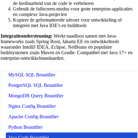
JSX Beautifier
de leesbaarheid van de code te verbeteren
Gebruik de fullscreen-modus voor grote enterprise-applicaties
Vue Beautifier
en complexe Java-projecten
Kopieer de geformatteerde uitvoer voor ontwikkeling of
SCSS Beautifier
integreer met Java IDE's en buildtools
JSON Beautifier
Integratieondersteuning:
Werkt naadloos samen met Java-
frameworks zoals Spring Boot, Jakarta EE en ontwikkeltools
XML Beautifier
waaronder IntelliJ IDEA, Eclipse, NetBeans en populaire
buildsystemen zoals Maven en Gradle. Compatibel met Java 17+ en
YAML Beautifier
enterprise-ontwikkelstandaarden.
SQL Beautifier
MySQL SQL Beautifier
PostgreSQL SQL Beautifier
MongoDB Query Beautifier
Nginx Config Beautifier
Apache Config Beautifier
Python Beautifier
Java Code Beautifier