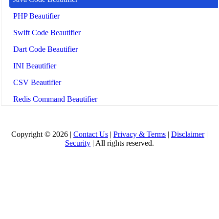
PHP Beautifier
Swift Code Beautifier
Dart Code Beautifier
INI Beautifier
CSV Beautifier
Redis Command Beautifier
Shell Script Beautifier
Batch Script Beautifier
Copyright © 2026 |
Contact Us
|
Privacy & Terms
|
Disclaimer
|
Security
| All rights reserved.
C/C++ Code Beautifier
CUDA Code Beautifier
Scala Code Beautifier
Haskell Code Beautifier
Elixir Code Beautifier