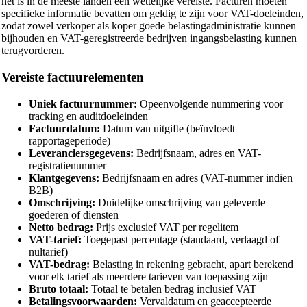
het is in de meeste landen een wettelijke vereiste. Facturen moeten
specifieke informatie bevatten om geldig te zijn voor VAT-doeleinden,
zodat zowel verkoper als koper goede belastingadministratie kunnen
bijhouden en VAT-geregistreerde bedrijven ingangsbelasting kunnen
terugvorderen.
Vereiste factuurelementen
Uniek factuurnummer:
Opeenvolgende nummering voor
tracking en auditdoeleinden
Factuurdatum:
Datum van uitgifte (beïnvloedt
rapportageperiode)
Leveranciersgegevens:
Bedrijfsnaam, adres en VAT-
registratienummer
Klantgegevens:
Bedrijfsnaam en adres (VAT-nummer indien
B2B)
Omschrijving:
Duidelijke omschrijving van geleverde
goederen of diensten
Netto bedrag:
Prijs exclusief VAT per regelitem
VAT-tarief:
Toegepast percentage (standaard, verlaagd of
nultarief)
VAT-bedrag:
Belasting in rekening gebracht, apart berekend
voor elk tarief als meerdere tarieven van toepassing zijn
Bruto totaal:
Totaal te betalen bedrag inclusief VAT
Betalingsvoorwaarden:
Vervaldatum en geaccepteerde