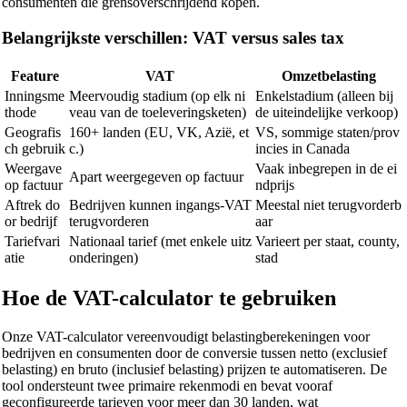
consumenten die grensoverschrijdend kopen.
Belangrijkste verschillen: VAT versus sales tax
Feature
VAT
Omzetbelasting
Inningsme
Meervoudig stadium (op elk ni
Enkelstadium (alleen bij
thode
veau van de toeleveringsketen)
de uiteindelijke verkoop)
Geografis
160+ landen (EU, VK, Azië, et
VS, sommige staten/prov
ch gebruik
c.)
incies in Canada
Weergave
Vaak inbegrepen in de ei
Apart weergegeven op factuur
op factuur
ndprijs
Aftrek do
Bedrijven kunnen ingangs-VAT
Meestal niet terugvorderb
or bedrijf
terugvorderen
aar
Tariefvari
Nationaal tarief (met enkele uitz
Varieert per staat, county,
atie
onderingen)
stad
Hoe de VAT-calculator te gebruiken
Onze VAT-calculator vereenvoudigt belastingberekeningen voor
bedrijven en consumenten door de conversie tussen netto (exclusief
belasting) en bruto (inclusief belasting) prijzen te automatiseren. De
tool ondersteunt twee primaire rekenmodi en bevat vooraf
geconfigureerde tarieven voor meer dan 30 landen, wat