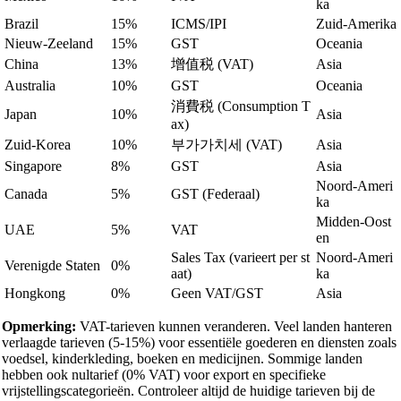
ka
Brazil
15%
ICMS/IPI
Zuid-Amerika
Nieuw-Zeeland
15%
GST
Oceania
China
13%
增值税 (VAT)
Asia
Australia
10%
GST
Oceania
消費税 (Consumption T
Japan
10%
Asia
ax)
Zuid-Korea
10%
부가가치세 (VAT)
Asia
Singapore
8%
GST
Asia
Noord-Ameri
Canada
5%
GST (Federaal)
ka
Midden-Oost
UAE
5%
VAT
en
Sales Tax (varieert per st
Noord-Ameri
Verenigde Staten
0%
aat)
ka
Hongkong
0%
Geen VAT/GST
Asia
Opmerking:
VAT-tarieven kunnen veranderen. Veel landen hanteren
verlaagde tarieven (5-15%) voor essentiële goederen en diensten zoals
voedsel, kinderkleding, boeken en medicijnen. Sommige landen
hebben ook nultarief (0% VAT) voor export en specifieke
vrijstellingscategorieën. Controleer altijd de huidige tarieven bij de