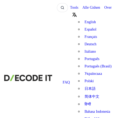
Tools
Alle Gidsen
Over
English
Español
Français
Deutsch
Italiano
Português
Português (Brasil)
Українська
Polski
FAQ
日本語
简体中文
हिन्दी
Bahasa Indonesia