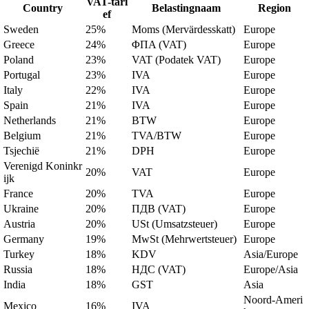
VAT-tari
Country
Belastingnaam
Region
ef
Sweden
25%
Moms (Mervärdesskatt)
Europe
Greece
24%
ΦΠΑ (VAT)
Europe
Poland
23%
VAT (Podatek VAT)
Europe
Portugal
23%
IVA
Europe
Italy
22%
IVA
Europe
Spain
21%
IVA
Europe
Netherlands
21%
BTW
Europe
Belgium
21%
TVA/BTW
Europe
Tsjechië
21%
DPH
Europe
Verenigd Koninkr
20%
VAT
Europe
ijk
France
20%
TVA
Europe
Ukraine
20%
ПДВ (VAT)
Europe
Austria
20%
USt (Umsatzsteuer)
Europe
Germany
19%
MwSt (Mehrwertsteuer)
Europe
Turkey
18%
KDV
Asia/Europe
Russia
18%
НДС (VAT)
Europe/Asia
India
18%
GST
Asia
Noord-Ameri
Mexico
16%
IVA