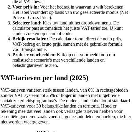
die al VAT bevat.
Voer prijs in:
Voer het bedrag in waarvan u wilt berekenen.
Het label verandert op basis van uw geselecteerde modus (Net
Price of Gross Price).
Selecteer land:
Kies uw land uit het dropdownmenu. De
calculator past automatisch het juiste VAT-tarief toe. U kunt
landen zoeken op naam of code.
Bekijk resultaten:
De calculator toont direct de netto prijs,
VAT-bedrag en bruto prijs, samen met de gebruikte formule
voor transparantie.
Probeer voorbeelden:
Klik op een voorbeeldknop om
realistische scenario's met verschillende landen en
belastingtarieven te zien.
VAT-tarieven per land (2025)
VAT-tarieven variëren sterk tussen landen, van 0% in rechtsgebieden
zonder VAT-systeem tot 25% of hoger in landen met uitgebreide
socialezekerheidsprogramma's. De onderstaande tabel toont standaard
VAT-tarieven voor 30 belangrijke landen en territoria. Houd er
rekening mee dat veel landen ook verlaagde tarieven hebben voor
essentiële goederen zoals voedsel, geneesmiddelen en boeken, die hier
niet worden weergegeven.