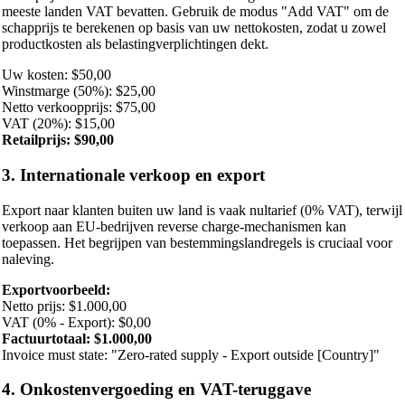
meeste landen VAT bevatten. Gebruik de modus "Add VAT" om de
schapprijs te berekenen op basis van uw nettokosten, zodat u zowel
productkosten als belastingverplichtingen dekt.
Uw kosten: $50,00
Winstmarge (50%): $25,00
Netto verkoopprijs: $75,00
VAT (20%): $15,00
Retailprijs: $90,00
3. Internationale verkoop en export
Export naar klanten buiten uw land is vaak nultarief (0% VAT), terwijl
verkoop aan EU-bedrijven reverse charge-mechanismen kan
toepassen. Het begrijpen van bestemmingslandregels is cruciaal voor
naleving.
Exportvoorbeeld:
Netto prijs: $1.000,00
VAT (0% - Export): $0,00
Factuurtotaal: $1.000,00
Invoice must state: "Zero-rated supply - Export outside [Country]"
4. Onkostenvergoeding en VAT-teruggave