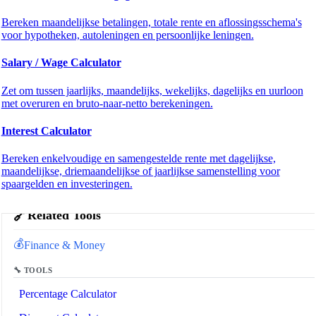
Bereken maandelijkse betalingen, totale rente en aflossingsschema's
voor hypotheken, autoleningen en persoonlijke leningen.
Salary / Wage Calculator
Zet om tussen jaarlijks, maandelijks, wekelijks, dagelijks en uurloon
met overuren en bruto-naar-netto berekeningen.
Interest Calculator
Bereken enkelvoudige en samengestelde rente met dagelijkse,
maandelijkse, driemaandelijkse of jaarlijkse samenstelling voor
spaargelden en investeringen.
🔗
Related Tools
💰
Finance & Money
🔧 TOOLS
Percentage Calculator