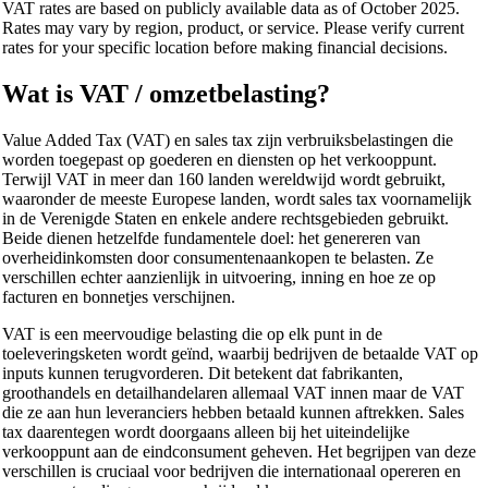
VAT rates are based on publicly available data as of October 2025.
Rates may vary by region, product, or service. Please verify current
rates for your specific location before making financial decisions.
Wat is VAT / omzetbelasting?
Value Added Tax (VAT) en sales tax zijn verbruiksbelastingen die
worden toegepast op goederen en diensten op het verkooppunt.
Terwijl VAT in meer dan 160 landen wereldwijd wordt gebruikt,
waaronder de meeste Europese landen, wordt sales tax voornamelijk
in de Verenigde Staten en enkele andere rechtsgebieden gebruikt.
Beide dienen hetzelfde fundamentele doel: het genereren van
overheidinkomsten door consumentenaankopen te belasten. Ze
verschillen echter aanzienlijk in uitvoering, inning en hoe ze op
facturen en bonnetjes verschijnen.
VAT is een meervoudige belasting die op elk punt in de
toeleveringsketen wordt geïnd, waarbij bedrijven de betaalde VAT op
inputs kunnen terugvorderen. Dit betekent dat fabrikanten,
groothandels en detailhandelaren allemaal VAT innen maar de VAT
die ze aan hun leveranciers hebben betaald kunnen aftrekken. Sales
tax daarentegen wordt doorgaans alleen bij het uiteindelijke
verkooppunt aan de eindconsument geheven. Het begrijpen van deze
verschillen is cruciaal voor bedrijven die internationaal opereren en