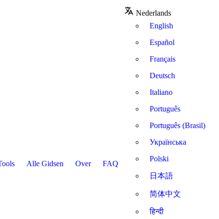
Nederlands
English
Español
Français
Deutsch
Italiano
Português
Português (Brasil)
Українська
Polski
Tools
Alle Gidsen
Over
FAQ
日本語
简体中文
हिन्दी