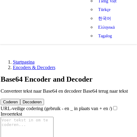
Tiếng Việt
Türkçe
한국어
Ελληνικά
Tagalog
Startpagina
Encoders & Decoders
Base64 Encoder and Decoder
Converteer tekst naar Base64 en decodeer Base64 terug naar tekst
Coderen
Decoderen
URL-veilige codering (gebruik - en _ in plaats van + en /)
Invoertekst