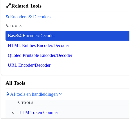
🔗
Related Tools
🔄
Encoders & Decoders
🔧 TOOLS
Base64 Encoder/Decoder
HTML Entities Encoder/Decoder
Quoted Printable Encoder/Decoder
URL Encoder/Decoder
All Tools
🤖
AI-tools en handleidingen
🔧 TOOLS
LLM Token Counter
📚 AI GUIDES