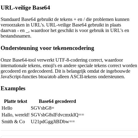
URL-veilige Base64
Standaard Base64 gebruikt de tekens + en / die problemen kunnen
veroorzaken in URL's. URL-veilige Base64 gebruikt in plaats
daarvan - en _, waardoor het geschikt is voor gebruik in URL's en
bestandsnamen.
Ondersteuning voor tekenencodering
Onze Base64-tool verwerkt UTF-8-codering correct, waardoor
internationale tekens, emoji's en andere speciale tekens correct worden
gecodeerd en gedecodeerd. Dit is belangrijk omdat de ingebouwde
JavaScript-functies btoa/atob alleen ASCII-tekens ondersteunen.
Examples
Platte tekst
Base64 gecodeerd
Hello
SGVsbG8=
Hallo, wereld!
SGVsbG8sIFdvcmxkIQ==
Smith & Co
U21pdGggJiBDbw==