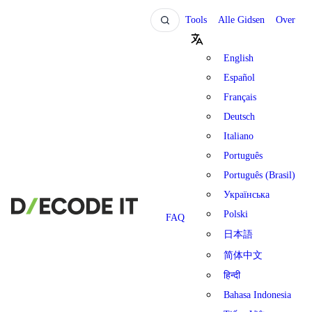
Tools
Alle Gidsen
Over
English
Español
Français
Deutsch
Italiano
Português
Português (Brasil)
Українська
Polski
FAQ
日本語
简体中文
हिन्दी
Bahasa Indonesia